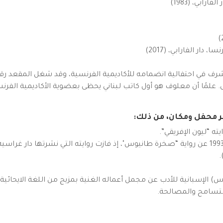
ابي، (1983)
ر الفارابي، (2017)
علمًا أن معلوف هو أول كاتب لبناني يحظى بعضوية الأكاديمية الفرنسية
ير محفل ومكان، من ذلك:
جائزة غونكور، كبرى الجوائز الأدبية الفرنسية، لعام 1993 عن رواية “صخرة طانيوس"، إذ فازت رواي
.
رياس (أوشتوريس) الإسبانية للأدب عن مجمل أعماله الغنية بمزيج من اللغة الاي
لتسامح والمصالحة.