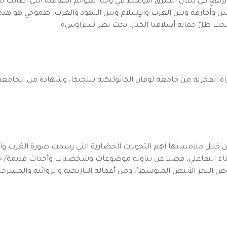
ر يرتفع في بلدان الشرق الأوسط في وجه العوالم الثقافية التي أطالب بها
يين وأفارقة وبين الغرب والإسلام وبين اليهود والعرب، طموحي هو هدمه. إ
حت ظلّ حماية أسلافنا الكبار. تحت نظر شتراوس».
ة الفخرية من جامعة لوفان الكاثوليكية ببلجيكا، وشهادة من الجامعة 
ن خلال ملامستها أهم التحولات الحضارية التي رسمت صورة الغرب وا
 والبناء التفاعلي، فضلا عن تناوله موضوعات وشخصيات وأحداث قديمة/ ح
 لحوض البحر الأبيض المتوسط". ومن أعماله التاريخية والروائية والمسر