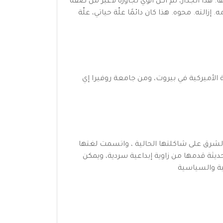
. هذا الجدار، لم أكن أنوي تجاوزه لأعبر من ضفّة
زالته. محوه. هذا كان دائمًا علّة حياتي، علّة
الأميركية في بيروت، ومن جامعة روفيرا إي
لشرق على شاكلتها الحالية ، واتسمت لغتها
ديثة قدمها من زاوية إبداعية سردية، ويمكن
حية والسياسية