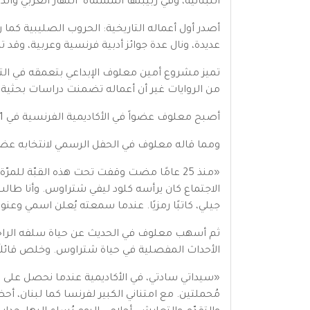
اللبنانية، وفي ربيبتها المسماة "النهار العربي والدولي"
عديدة، ونال عدة جوائز أدبية فرنسية وعربية، وقد 
تميز مشروع أمين معلوف الإبداعي بتعمقه في الت
من الروايات غير أن أعماله تضمنت دراسات بحثية
أصبح معلوف عضواً في الأكاديمية الفرنسية في 2011 بعد انتخابه من قبل أعضائها.
ومما قاله معلوف في الحفل الرسمي لانتخابه عضوًا
«منذ 25 عامًا مضت وقفت تحت هذه القبّة للمر
الاجتماع كان يرأسه كلود ليفي شتراوس. وأنا طالب 
جيلي، كاتبًا رمزيًا. عندما سمعته يُعلن اسمي وعن
ثم أسهب معلوف في الحديث عن حياة سلفه الراح
الأحداث المفصلية في حياة شتراوس. وخلص قائلاً
«سيداتي سادتي، في الأكاديمية عندما نحصل على شرف 
مُحملتين. مع امتناني الكبير لفرنسا كما لبنان، أحض