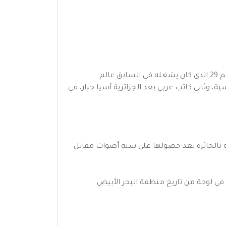
تسلم معلوف في 15 حزيران (يونيو) 2011 سيف الشرف في احتفالية انضمامه للأكاديمية الفرنسية، وقد شغل المقعد رقم 29 الذي كان يشغله في السابق عالم
، وثاني كاتب عربي بعد الجزائرية آسيا جبار، في
ته التي نشرتها دار غراسيه بالجائزة بعد حصولها على ستة أصوات مقابل
حائية في لوحة من تاريخ منطقة البحر الأبيض