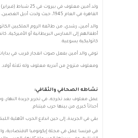
القاهرة في العام 1945، حيث ولدت أديل الغصين، والدته، من أب مسيحي ماروني من سكان القرية، والذي قد غادر للعمل في مصر، حيث تزوج من سيدة ولدت في تركيا.
والد أمين، رشدي، من طائفة الروم الملكيين الكا
أطفالهم إلى المدارس البريطانية أو الأميركية، 
كاثوليكية يسوعية.
توفي والد أمين بفعل صوت انفجار قريب في بدايات 
ومعلوف متزوج من أندريه معلوف وله ثلاثة أولاد.
نشاطه الصحافي والثقافي:
عمل معلوف بعد تخرجه، في تحرير جريدة النهار، وفي
أحداثاً كبرى من بينها حرب فيتنام.
بقي في الجريدة، إلى حين اندلاع الحرب الأهلية اللبنانية في العام 1975 حيث انتقل في العام 1976، للحياة في باريس 
في فرنسا عمل في مجلة إيكونوميا الاقتصادية، واس