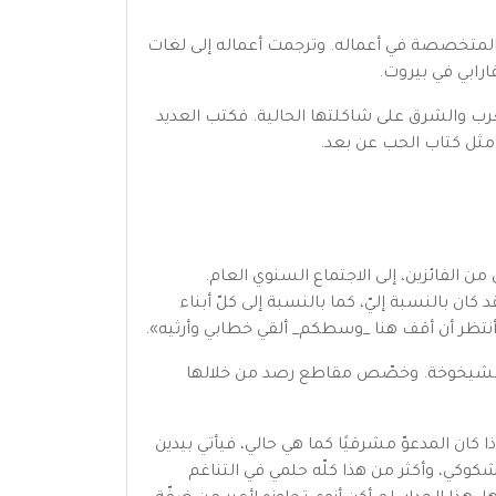
عن دار النشر لاتيس التي صارت دار النشر المتخصصة في أعماله. وترجمت أعماله إلى لغات
ارابي في بيروت.
رب والشرق على شاكلتها الحالية. فكتب العديد
مثل كتاب الحب عن بعد.
ي من الفائزين، إلى الاجتماع السنوي العام.
ان بالنسبة إليّ، كما بالنسبة إلى كلّ أبناء
م أنتظر أن أقف هنا _وسطكم_ ألقي خطابي وأرثيه».
والشيخوخة. وخصّص مقاطع رصد من خلالها
 كان المدعوّ مشرقيًا كما هي حالي، فيأتي بيدين
، شكوكي، وأكثر من هذا كلّه حلمي في التناغم