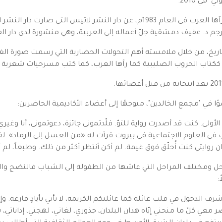
 في 2010.
أصدر أول أعماله التاريخية: الحروب الصليبية كما رآها العرب في العام 1983م، 
ترجم د. عفيف دمشقية جلّ أعماله إلى العربية، وهي منشورة لدى دار الف
اريخ، من خلال ملامسته أهم التحولات الحضارية التي رسمت صورة الغ
 ككتاب الحروب الصليبية كما رآها العرب، كما كتب مسرحيات شعرية 
 في "مجمع الخالدين"، متوجهًا إلى أعضاء الأكاديمية الحاضرين:
ّة الأولى. كنت قد أصدرت رواية للتوّ. قلّدتموني جائزة، دعوتموني، أنا وغير
في العلوم الاجتماعية في بيروت قرأت له «من العسل إلى الرماد». لقد ك
وان روايتي كنت أُحلّق فوق غيمة. لم أكن أنتظر أكثر من ذلك. وطبعاً، ل
ل ومختلف المراحل التي عاشها من الطفولة إلى الشباب فالنضج 
:
الدخول في قلب عائلة كما عائلتكم الكريمة، لا نأتي بأيادٍ فارغة. وإذا
ر معي كلّ ما منحني إيّاه هذان البلدان، جذوري، لغاتي، لهجتي، إداناتي