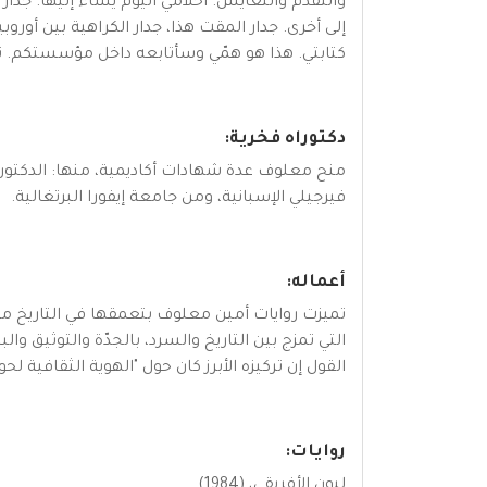
والتقدّم والتعايش. أحلامي اليوم يُساء إليها. جدا
إلى أخرى. جدار المقت هذا، جدار الكراهية بين أوروب
كتابتي. هذا هو همّي وسأتابعه داخل مؤسستكم. ت
دكتوراه فخرية:
منح معلوف عدة شهادات أكاديمية، منها: الدكتورا
فيرجيلي الإسبانية، ومن جامعة إيفورا البرتغالية.
أعماله:
تميزت روايات أمين معلوف بتعمقها في التاريخ م
التي تمزج بين التاريخ والسرد، بالجدّة والتوثيق
القول إن تركيزه الأبرز كان حول "الهوية الثقافية
روايات:
ليون الأفريقي، (1984)