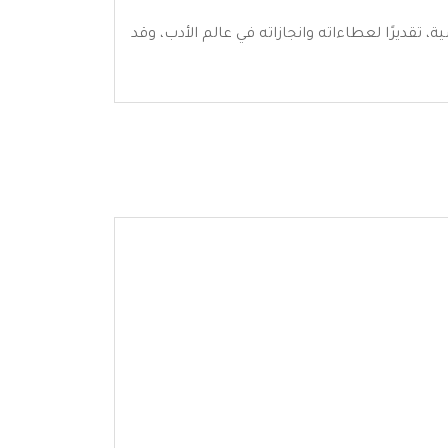
م في العاصمة الفرنسية، تقديرًا لعطاءاته وانجازاته في عالم الأدب، وقد