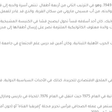
ولد أمين معلوف في بيروت في 25 شباط (فبراير) 1949، وهو في الترتيب الثاني من أربعة أطفال. تنت
ثوليك، كان أحد أسلافه قساً تحول ليصبح قسًا في الكنيسة المشيخية،
كانت والدة معلوف الكاثوليكية الملتزمة تصر على إرسال أطفالها إلى
الحرب الأهلية اللبنانية، وكان أمين قد درس علم الاجتماع في جامعة 
 الملحق الاقتصادي للجريدة، كذلك في الأحداث السياسية الدولية، فزار
ومازال مقيماً فيها حتى اليوم.
تمر في عمله الصحافي فرأس تحرير مجلة "إفريقيا الفتاة" أو (جون أف