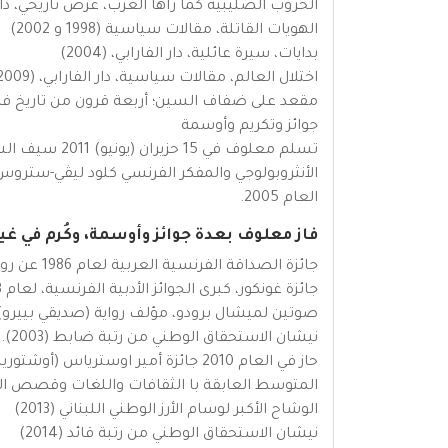
الحروب الصليبية كما رآها العرب، عرض تاريخي، دار الفار
الهويات القاتلة، مقالات سياسية (1998 و 2002)
بدايات، سيرة عائلية، دار الفارابي، (2004)
اختلال العالم، مقالات سياسية، دار الفارابي، (2009)
مقعد على ضفاف السين؛ أربعة قرون من تاريخ فرنسا، دا
جوائز وتكريم وأوسمة
الأنثروبولوجي والمفكر الفرنسي كلود ليڤي-ستروس. 
العام 2005.
فاز معلوف بعدة جوائز وأوسمة، وكُرم في غ
جائزة الصداقة الفرنسية العربية لعام 1986 عن روايته “ليون الإفريقي”.
صوتين لميشال برودو، مؤلف رواية (صديقي بييرو)
نيشان الاستحقاق الوطني من رتبة ضابط (2003).
حاز في العام 2010 جائزة أمير اوست
المتوسط العابقة با الثقافات واللغات وقصص ا
الوشاح الأكبر لوسام الأرز الوطني اللبناني (2013)
نيشان الاستحقاق الوطني من رتبة قائد (2014)