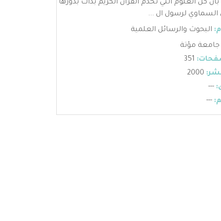
أن كل العلوم التي تخدم القرآن الكريم بدأت بذورها
ي السماوي لرسول ال ...
:
البحوث والرسائل العلمية
جامعة مؤتة
فحات:
351
شر:
2000
:
---
:
---