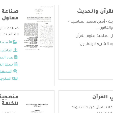
قرآن والحديث
صناعة ا
معاول 
يث - أمين محمد المناسية -
قانون ...
صناعة التا
المناسية - 
ل العلمية
,
علوم القرآن
الأقسام
 الشريعة والقانون
الناشر:
عدد الص
سنة الن
المحقق
المترجم
في القرآن
منهجية 
للكلمة و
قة بالقرآن من حيث نزوله