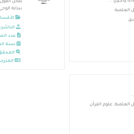
ته وتجوي ...
يمكن القول ب
ببداية الوح
ل العلمية
الأقسام
شق
الناشر:
عدد الص
سنة الن
المحقق
المترجم
..
ل العلمية
,
علوم القرآن