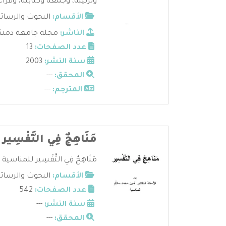
وترتيبه، وجمعه وكتابته، وقراءا
الأقسام:
البحوث والرسائ
الناشر:
مجلة جامعة دم
عدد الصفحات:
13
سنة النشر:
2003
المحقق:
---
المترجم:
---
مَنَاهِجٌ فِي التَّفْسِير
مَنَاهِجٌ فِي التَّفْسِير للمناسية .
الأقسام:
البحوث والرسائ
عدد الصفحات:
542
سنة النشر:
---
المحقق:
---