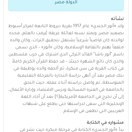
الدولة مصر
نشأته
ولد «أنور الجندي» عام 1917 بقرية ديروط التابعة لمركز أسيوط
بصعيد مصر، ويمتد نسبه لعائلة عريقة عُرفت بالعلم، فجده
لوالدته كان قاضياً شرعياً يشتغل بتحقيق التراث، وكان والده
مثقفاً يهتم بالثقافة الإسلامية، وكان «أنور» – الذي تسمى
باسم "أنور باشا" القائد التركي الذي اشترك في حرب فلسطين
والذي كان ذائع الشهرة حينئذ – قد حفظ القرآن الكريم كاملاً
في كتاب القرية في سن مبكرة، ثم ألحقه والده بوظيفة في
بنك مصر بعد أن أنهى دراسة التجارة بالمرحلة التعليمية
المتوسطة، ثم واصل دراسته أثناء عمله، حيث التحق
بالجامعة في الفترة المسائية ودرس الاقتصاد وإدارة الأعمال،
إلى أن تخرج في الجامعة الأمريكية[؟] بعد أن أجاد اللغة
الإنجليزية التي سعى لدراستها حتى يطلع على شبهات
الغربيين التي تطعن في الإسلام.
مشواره في الكتابة
بدأ «أنور الجندي» الكتابة في مرحلة مبكرة حيث نشر في