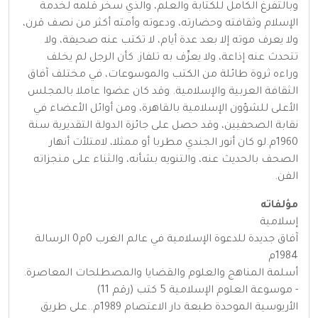
وبالتفرغ الكامل للكتابة والعلم، والذي سخر قلمه لخدمة
الإسلام وثقافته وحضارته، ودعوته وأمته أكثر من نصف قرن،
ولا يعرف موته إلا بعد عدة أيام، لا تكتب عنه صحيفة، ولا
تتحدث عنه إذاعة، ولا يعرِّف به تلفاز. كأن الرجل لم يخلف
وراءه ثروة طائلة من الكتب والموسوعات، في مختلف آفاق
الثقافة العربية والإسلامية. وقد كان عضوا عاملا بالمجلس
الأعلى للشؤون الإسلامية بالقاهرة، ومن أوائل الأعضاء في
نقابة الصحفيين، وقد حصل على جائزة الدولة التقديرية سنة
1960م.لو كان أنور الجندي مطربا أو ممثلا، لامتلأت أنهار
الصحف بالحديث عنه، والتنويه بشأنه، والثناء على منجزاته
الفن.
مؤلفاته
إسلامية
آفاق جديدة للدعوة الإسلامية في عالم الغرب 0م0 الرسالة
1984م
أسلمة المناهج والعلوم والقضايا والمصطلحات المعاصرة.
- موسوعة العلوم الإسلامية 5 كتب (رقم 11)
الأريوسية الموحدة طبعة دار الاعتصام 1989م..على طريق