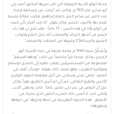
مجلة أبولو الأدبية الرفيعة التي كان يحررها الدكتور أحمد زكي
أبو شادي عام 1933 م، وكانت قد أعلنت عن مسابقة لإعداد
عدد خاص عن شاعر النيل حافظ إبراهيم، فكتب مقالة رصينة
تقدم بها وأجيزت للنشر، وكان يقول: "ما زلت أفخر بأني كتبت
في أبولو وأنا في هذه السن – 17 عاماً – وقد فتح لي هذا باب
النشر في أشهر الجرائد والمجلات آنئذ مثل البلاغ وكوكب
الشرق والرسالة[؟] وغيرها من المجلات والصحف".
وتُشَكِّلُ سنة 1940 م علامة فارقة في حياة الأستاذ أنور
الجندي، وذلك عندما قرأ ملخصاً عن كتاب "وجهة الإسلام"
لمجموعة من المستشرقين، ولفت نظره إلى التحدي للإسلام
ومؤامرة التغريب، وهو يصف ذلك بقوله: «وبدأت أقف في
الصف: قلمي عدتي وسلاحي من أجل مقاومة النفوذ الفكري
الأجنبي والغزو الثقافي، غير أني لم أتبين الطريق فوراً، وكان
عليّ أن أخوض في بحر لجي ثلاثين عاماً.. كانت وجهتي الأدب،
ولكني كنت لا أنسى ذلك الشيء الخفي الذي يتحرك في
الأعماق.. هذه الدعوة التغريبية في مدها وجزرها، في تحولها
وتطورها».