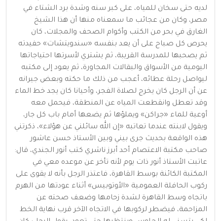
لديه حتى سخان للمياه، على كبر سنه وشدة برد الشتاء في
مصر، وكان من عجائب ما سمعناه منها أن هذا الشيخ
الغارق في بحر من الكتب وأكوام الصحف والمجلات، كان
يحرص كل صباح على أن يعد بنفسه «سندويتشات» حفيدته
ثم يصحبها للمدرسة القريبة، ثم يشتري لأسرتها احتياجاتها
اليومية من الأسواق والبقالات المجاورة، ثم يعود إلى مكتبه
ليواصل رحلة عطائه، أعجب من ذلك ما حكته وبعض جيرانه
عن أن الرجل كان يخرج لصلاة الفجر، وأحيانا كان يجد خط الماء
وقد تعطل وانقطعت المياه عن المنطقة، فيحمل معه
أوعية للماء «جراكن» ويملؤها ثم يضعها أمام باب كل جار،
ويقول لابنته عندما تعاتبه «إن الله سائلني عن هؤلاء»، ذكرتني
هذه الواقعة بحديث جرى بيني وبين الأستاذ حسن عاشور
صاحب مكتبة الاعتصام أحد أبرز ناشري كتب أنور الجندي، قال:
عاتبت الأستاذ أنور ذات يوم لأنه تأخر عن موعده معي في
المكتبة الكائنة بوسط القاهرة، فاعتذر الرجل بأنه لا يقوى على
ركوب الحافلة العمومية «الأوتوبيس» أثناء عودتها من الهرم
باتجاه وسط القاهرة لشدة زحامها وضعف صحته عن
المزاحمة، فيضطر لركوبها في الاتجاه الآخر قرب نهاية الخط