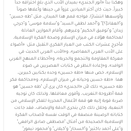
وهكذا بدأ «أنور الجندي» بميدان الأدب الذي بلغ اختراقه حداً
كبيراً، حيث كان أكثر الميادين غزواً في حينها وأعلاها صوتاً
وأوسعها انتشارًا، فواجه قمم هذا الميدان، مثل "طه حسين"
و"العقاد[؟]" و"أحمد لطفي السيد" و"سلامة موسى" و"جرجي
زيدان" و"توفيق الحكيم" وغيرهم، وأقام الموازين العادلة
لمحاكمة هؤلاء في ميزان الإسلام وصحة الفكرة الإسلامية،
فأخرج عشرات الكتب من العيار الفكري الثقيل مثل: «أضواء
على الأدب العربي المعاصر»، و«الأدب العربي الحديث في
معركة المقاومة والتجمع والحرية»، و«أخطاء المنهج الغربي
الوافد»، و«إعادة النظر في كتابات العصريين في ضوء
الإسلام»، خص منها «طه حسين» وحده بكتابين كبيرين،
هما: «طه حسين وحياته في ميزان الإسلام»، و«محاكمة فكر
طه حسين»؛ ذلك لأن «الجندي» كان يرى أن "طه حسين" هو
قمة أطروحة التغريب، وأقوى معاقلها، ولذلك كان توجيه
ضربة قوية إليه هو قمة الأعمال المحررة للفكر الإسلامي من
التبعية، وخلال ذلك كان يتحرى الدقة والإنصاف، فقد جاءت
كتاباته الرصينة منصفة في الوقت نفسه لأصحاب الفكرة
الإسلامية الصحيحة من أمثال "مصطفى صادق الرافعي"
و"علي أحمد باكثير" و"السحار" و"كيلاني" و"محمود تيمور"