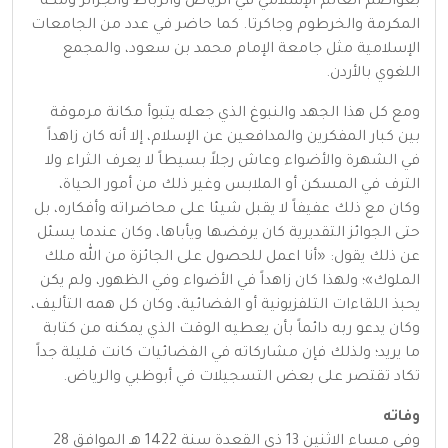
بعواصم العالم الإسلامي في الرياض والرباط والجزائر ومكة
المكرمة والخرطوم وجاكرتا. كما حاضر في عدد من الجامعات
الإسلامية مثل جامعة الإمام محمد بن سعود، والمجمع
اللغوي بالأردن.
ومع كل هذا الجهد والنبوغ الذي جعله يتبوأ مكانة مرموقة
بين كبار المفكرين والمدافعين عن الإسلام، إلا أنه كان زاهداً
في الشهرة والأضواء وعاش رجلاً بسيطاً لا يعرف الثراء ولا
الترف في المسكن أو الملابس وغير ذلك من أمور الحياة،
وكان مع ذلك عفيفاً لا يقبل شيئا على محاضراته وأفكاره، بل
حتى الجوائز التقديرية كان يرفضها ويأباها، وكان عندما يسئل
عن ذلك يقول: «أنا اعمل للحصول على الجائزة من الله ملك
الملوك»؛ ولهذا كان زاهداً في الأضواء وفي الظهور، ولم يكن
يحبذ اللقاءات التلفزيونية أو الفضائية، وكان كل همه التأليف،
وكان يدعو ربه دائماً بأن يعطيه الوقت الذي يمكنه من كتابة
ما يريد؛ ولذلك فإن مشاركاته في الفضائيات كانت قليلة جداً
تكاد تقتصر على بعض التسجيلات في أبوظبي والرياض.
وفاته
وفي مساء الاثنين 13 ذي القعدة سنة 1422 هـ الموافق 28