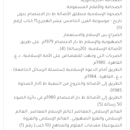
الصحافة الكاريكاتورية
الصحافة والأقلام المسمومة.
الصحوة الإسلامية منطلق الأصالة ط دار الاعتصام بدون
تاريخ - موسوعة القرن الخامس عشر الهجري11 كتاب (رقم
13)
الصراع بين الإسلام والاستعمار
الصهيونية والإسلام ط دار الاعتصام 1979م. على طريق
الأصالة الإسلامية. (20رسالة).(4)..
الضربات التي وجهت للانقضاض على الأمة الإسلامية ـ د.ع ـ
القاهرة ـ 1980م.
الطريق أمام الدعوة الإسلامية (سلسلة الرسائل الجامعة) ـ
د.ع ـ القاهرة ـ 1984م.
الطريق إلى الأصالة والخروج من التبعية ط 0دار الصحوة
01985
الطريق إلي الأصالة ط دار الاعتصام 1980م.في دائرة الضوء
50 رسالة (5).
العالم الإسلامي المعاصر (عالم الإسلام المعاصر ـ العالم
الإسلامي والغزو الصهيوني ـ العالم الإسلامي والغزوة
الشيوعية).مقدمات العلوم والمناهج (10 كتب) رقم (1)