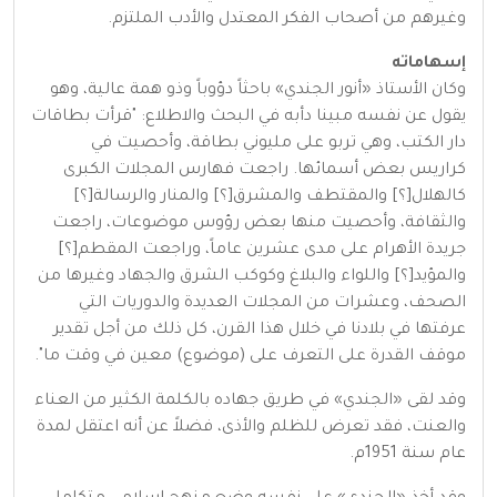
وغيرهم من أصحاب الفكر المعتدل والأدب الملتزم.
إسهاماته
وكان الأستاذ «أنور الجندي» باحثاً دؤوباً وذو همة عالية، وهو
يقول عن نفسه مبينا دأبه في البحث والاطلاع: "قرأت بطاقات
دار الكتب، وهي تربو على مليوني بطاقة، وأحصيت في
كراريس بعض أسمائها. راجعت فهارس المجلات الكبرى
كالهلال[؟] والمقتطف والمشرق[؟] والمنار والرسالة[؟]
والثقافة، وأحصيت منها بعض رؤوس موضوعات، راجعت
جريدة الأهرام على مدى عشرين عاماً، وراجعت المقطم[؟]
والمؤيد[؟] واللواء والبلاغ وكوكب الشرق والجهاد وغيرها من
الصحف، وعشرات من المجلات العديدة والدوريات التي
عرفتها في بلادنا في خلال هذا القرن، كل ذلك من أجل تقدير
موقف القدرة على التعرف على (موضوع) معين في وقت ما".
وقد لقى «الجندي» في طريق جهاده بالكلمة الكثير من العناء
والعنت، فقد تعرض للظلم والأذى، فضلاً عن أنه اعتقل لمدة
عام سنة 1951م.