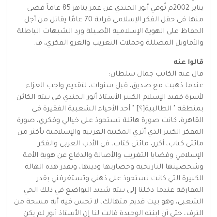
يناير 2002م تُوفي أنور الجندي عن عمر يناهز 85 عاماً قضى
منها في حقل الفكر الإسلامي قرابة 70 عامًا يقاتل من أجل
الحفاظ على الهوية الإسلامية الأصيلة ورد الشبهات الباطلة
والأقاويل المضللة وحملات التغريب والغزو الفكري، ف.
قالوا عنه
قال عنه الكاتب جمال سلطان:
عندما ذهبت مع صديق، قبل سنوات، لتقديم واجب العزاء
لأسرة فقيد الإسلام الكبير الأستاذ أنور الجندي في بيته الكائن
بمنطقة " الطالبية[؟] " أحد الأحياء الشعبية الفقيرة في
القاهرة، كانت صورة هائلة تستحوذ على خيالي وفكري، صورة
المفكر الكبير الذي أثري المكتبة العربية والإسلامية بأكثر من
مائتي كتاب، أكرر، مائتي كتاب، في الأدب العربي والفكر
الإسلامي وقضايا التغريب والأصالة والدفاع عن هوية الأمة
وشخصيتها التاريخية وحضارتها ودينها، وبقدر هذه الهالة
الكبيرة التي كانت تستحوذ على ذهني وتستغرقني بقدر
المفارقة عندما دخلنا إلى بيته شديد التواضع في ذلك الحي
الشعبي، وهو بيت قديم متهالك، لا تحس فيه أية مسحة من
الترف، حتى أن ابنته الوحيدة قالت لنا إن الأستاذ أنور لم يكن