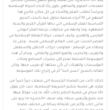
وقد أخذ «الجندي» على نفسه وضع منهج إسلامي متكامل
لمقدمات العلوم والمناهج، يكون زادًا لأبناء الحركة الإسلامية
ونبراساً لطلاب العلم والأمناء في كل مكان؛ فأخرج هذا
المنهج في 10 أجزاء ضخمة يتناول فيه بالبحث الجذور
الأساسية للفكر الإسلامي التي بناها القرآن الكريم والسنة
المطهرة، وما واجهه من محاولات ترجمة الفكر اليوناني
الفارسي والهندي، وكيف انبعثت حركة اليقظة الإسلامية في
العصر الحديث من قلب العالم الإسلامي نفسه – وعلى زاد
وعطاء من الإسلام - فقاومت حركات الاحتلال والاستغلال
والتغريب والتخريب والغزو الفكري والثقافي.. ويذكر أن هذه
الموسوعة الضخمة تعجز الآن عشرات المجامع ومئات
المؤسسات والهيئات أن تأتي بمثلها، أو بقريب منها، وكان
للقائه بالشيخ "حسن البنا" أثر في إخراج تلك الموسوعة.
كذلك كانت من القضايا الرئيسية التي شغلت حيزاً كبيراً من
فكره، هي قضية تحكيم الشريعة الإسلامية، حيث كان يقول:
«أنا محام في قضية الحكم بكتاب الله، ما زلت موكلاً فيها
منذ بضع وأربعين سنة»، وقد صنف «الجندي» ما يربو على
مائتي كتاب وأكثر من ثلاثمائة رسالة في مختلف قضايا