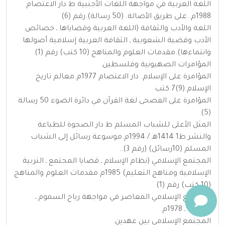
اللغة العربية في مواجهة اللغات الأجنبية ط دار الاعتصام
1988م..على طريق الأصالة. (50 رسالة).رقم (6)
اللغة والأدب والثقافة (اللغة العربية وقضاياها ـ خصائص
الأدب وقضية الشعوبية ـ الثقافة العربية إسلامية أصولها
وانتماءها).مقدمات العلوم والمناهج (10 كتب) رقم (1)
المؤامرات الصهيونية وفلسطين.
المؤامرة على الإسلام. دار الاعتصام 1977م.معالم تاريخ
الإسلام.(9)7 كتب
المؤامرة على الفصحى لغة القرآن.في دائرة الضوء 50 رسالة
(5).
المثل الأعلى للشباب المسلم ط دار الصحوة للطباعة
والنشر ط1 1414هـ / 1994م.موسوعة رسائل إلى الشباب
المسلم (10رسائل) (رقم 3)..
المجتمع الإسلامي (نظام الإسلام ـ قضايا المجتمع ـ التربية
الإسلامية ومناهج التعليم) 1985م.مقدمات العلوم والمناهج
(10 كتب) رقم (1)
المجتمع الإسلامي المعاصر في مواجهة رياح السموم ـ
القاهرة ـ 1978م.
المجتمع الإسلامي بين عهدين.