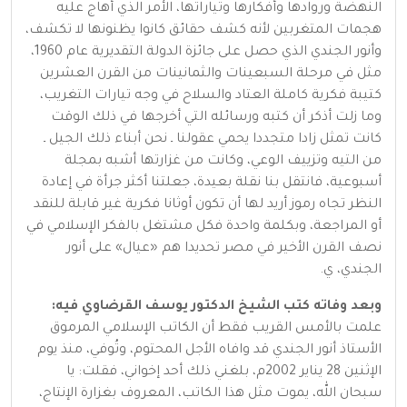
النهضة وروادها وأفكارها وتياراتها، الأمر الذي أهاج عليه
هجمات المتغربين لأنه كشف حقائق كانوا يظنونها لا تكشف،
وأنور الجندي الذي حصل على جائزة الدولة التقديرية عام 1960،
مثل في مرحلة السبعينات والثمانينات من القرن العشرين
كتيبة فكرية كاملة العتاد والسلاح في وجه تيارات التغريب،
وما زلت أذكر أن كتبه ورسائله التي أخرجها في ذلك الوقت
كانت تمثل زادا متجددا يحمي عقولنا ـ نحن أبناء ذلك الجيل ـ
من التيه وتزييف الوعي، وكانت من غزارتها أشبه بمجلة
أسبوعية، فانتقل بنا نقلة بعيدة، جعلتنا أكثر جرأة في إعادة
النظر تجاه رموز أريد لها أن تكون أوثانا فكرية غير قابلة للنقد
أو المراجعة، وبكلمة واحدة فكل مشتغل بالفكر الإسلامي في
نصف القرن الأخير في مصر تحديدا هم «عيال» على أنور
الجندي، ي.
وبعد وفاته كتب الشيخ الدكتور يوسف القرضاوي فيه:
علمت بالأمس القريب فقط أن الكاتب الإسلامي المرموق
الأستاذ أنور الجندي قد وافاه الأجل المحتوم، وتُوفي، منذ يوم
الإثنين 28 يناير 2002م، بلغني ذلك أحد إخواني، فقلت: يا
سبحان الله، يموت مثل هذا الكاتب، المعروف بغزارة الإنتاج،