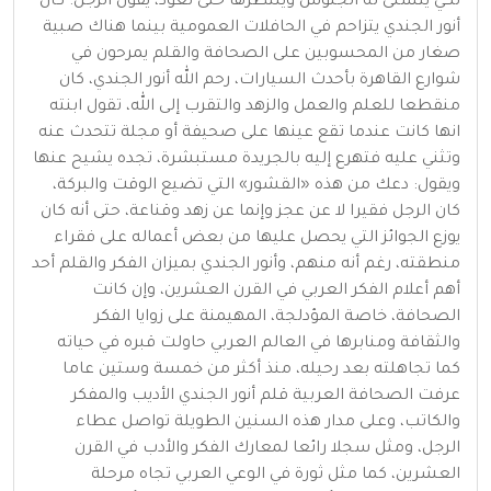
لكي يتسنى له الجلوس وينتظرها حتى تعود، يقول الرجل: كان
أنور الجندي يتزاحم في الحافلات العمومية بينما هناك صبية
صغار من المحسوبين على الصحافة والقلم يمرحون في
شوارع القاهرة بأحدث السيارات، رحم الله أنور الجندي، كان
منقطعا للعلم والعمل والزهد والتقرب إلى الله، تقول ابنته
انها كانت عندما تقع عينها على صحيفة أو مجلة تتحدث عنه
وتثني عليه فتهرع إليه بالجريدة مستبشرة، تجده يشيح عنها
ويقول: دعك من هذه «القشور» التي تضيع الوقت والبركة،
كان الرجل فقيرا لا عن عجز وإنما عن زهد وقناعة، حتى أنه كان
يوزع الجوائز التي يحصل عليها من بعض أعماله على فقراء
منطقته، رغم أنه منهم، وأنور الجندي بميزان الفكر والقلم أحد
أهم أعلام الفكر العربي في القرن العشرين، وإن كانت
الصحافة، خاصة المؤدلجة، المهيمنة على زوايا الفكر
والثقافة ومنابرها في العالم العربي حاولت قبره في حياته
كما تجاهلته بعد رحيله، منذ أكثر من خمسة وستين عاما
عرفت الصحافة العربية قلم أنور الجندي الأديب والمفكر
والكاتب، وعلى مدار هذه السنين الطويلة تواصل عطاء
الرجل، ومثل سجلا رائعا لمعارك الفكر والأدب في القرن
العشرين، كما مثل ثورة في الوعي العربي تجاه مرحلة