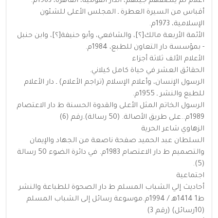
أعلام لم ينصفهم جيلهم، الدار القومية، القاهرة، 1963م.
أقباس من السيرة العطرة ـ المجلس الأعلى للشئون
الإسلامية، 1973م.
الأئمة الأربعة مالك[؟]، والشافعي، وأبو حنيفة[؟]، وابن حنبل
- بمؤسسة دار التعاون للطبع، 1984م.
الأعلام الألف ثلاثة أجزاء
الحقائق العشر في حياة كامل كيلاني.
الرسول الإنسان، وأعلام الإسلام (تراجم الأعلام) ـ دار الأعلام
للطبع والنشر ـ 1955م.
الرسول الخاتم المثل الأعلى والقدوة الحسنة ط دار الاعتصام
1989م..على طريق الأصالة. (50 رسالة).رقم (6)
الزهاوي شاعر الحرية
السلطان عبد الحميد صفحة ناصعة من الجهاد والإيمان
والتصميم ط دار الاعتصام 1983م. في دائرة الضوء 50 رسالة
(5).
اجتماعية
أحاديث إلي الشباب المسلم ط دار الصحوة للطباعة والنشر
ط1 1414هـ / 1994م.موسوعة رسائل إلى الشباب المسلم
(10رسائل) (رقم 3)