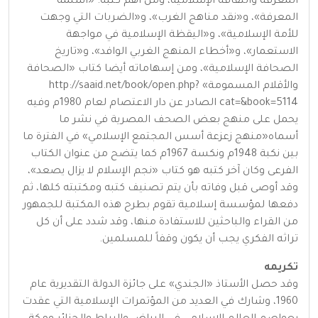
المعرفة والثقافة الإسلامية، ومن أهم كتبه: «أسلمة
المعرفة»، و«نقد مناهج الغرب»، و«الضربات التي وجهت
للأمة الإسلامية»، و«اليقظة الإسلامية في مواجهة
الاستعمار»، و«أخطاء المنهج الغربي الوافد»، و«تاريخ
الصحافة الإسلامية»، ومن إسهاماته أيضا كتاب «الصحافة
والأقلام المسمومة» http://saaid.net/book/open.php?
cat=&book=5114 الصادر عن دار الاعتصام لعام 1980م وفيه
يحمل على منهج بعض الصحف المصرية في نشر ما
أسماه«منهج زعزعة أسس المجتمع الإسلامي» في الفترة ما
بين نكبة 1948م ونكسة 1967م كما يتضح من عنوان الكتاب
الفرعى وكان آخر كتبه هو كتاب «نجم الإسلام لا يزال يصعد»،
وقد أوصى قبل وفاته بأن يتم تصنيف كتبه ومكتبته كلها، ثم
دفعها لمؤسسة إسلامية تقوم بطرح هذه المكتبة للجمهور
من القراء والباحثين للاستفادة منها، وقد شدد على أن كل
تراثه الفكري يجب أن يكون وقفاً للمسلمين.
تكريمه
وقد حصل الأستاذ «الجندي» على جائزة الدولة التقديرية عام
1960، وشارك في العديد من المؤتمرات الإسلامية التي عقدت