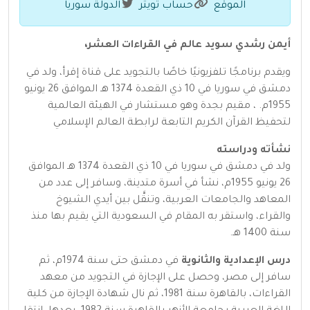
الموقع
حساب تويتر
الدولة سوريا
أيمن رشدي سويد عالم في القراءات العشر،
ويقدم برنامجًا تلفزيونيًا خاصًا بالتجويد على قناة إقرأ، ولد في
دمشق في سوريا في 10 ذي القعدة 1374 هـ الموافق 26 يونيو
1955م. ، مقيم بجدة وهو مستشار في الهيئة العالمية
لتحفيظ القرآن الكريم التابعة لرابطة العالم الإسلامي
نشأته ودراسته
ولد في دمشق في سوريا في 10 ذي القعدة 1374 هـ الموافق
26 يونيو 1955م، نشأ في أسرة متدينة، وسافر إلى عدد من
المعاهد والجامعات العربية، وتنقَّل بين أيدي الشيوخ
والقراء، واستقر به المقام في السعودية التي يقيم بها منذ
سنة 1400 هـ.
درس الإعدادية والثانوية
في دمشق حتى سنة 1974م، ثم
سافر إلى مصر، وحصل على الإجازة في التجويد من معهد
القراءات، بالقاهرة سنة 1981، ثم نال شهادة الإجازة من كلية