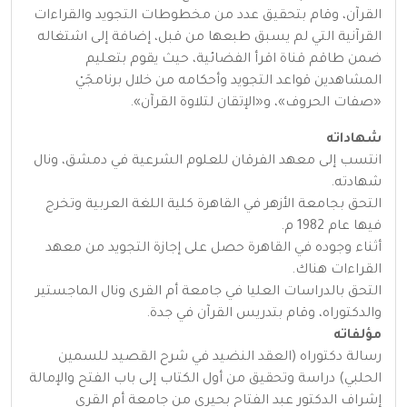
القرآن، وقام بتحقيق عدد من مخطوطات التجويد والقراءات
القرآنية التي لم يسبق طبعها من قبل، إضافة إلى اشتغاله
ضمن طاقم قناة اقرأ الفضائية، حيث يقوم بتعليم
المشاهدين قواعد التجويد وأحكامه من خلال برنامجَيْ
«صفات الحروف»، و«الإتقان لتلاوة القرآن».
شهاداته
انتسب إلى معهد الفرقان للعلوم الشرعية في دمشق، ونال
شهادته.
التحق بجامعة الأزهر في القاهرة كلية اللغة العربية وتخرج
فيها عام 1982 م.
أثناء وجوده في القاهرة حصل على إجازة التجويد من معهد
القراءات هناك.
التحق بالدراسات العليا في جامعة أم القرى ونال الماجستير
والدكتوراه، وقام بتدريس القرآن في جدة.
مؤلفاته
رسالة دكتوراه (العقد النضيد في شرح القصيد للسمين
الحلبي) دراسة وتحقيق من أول الكتاب إلى باب الفتح والإمالة
إشراف الدكتور عبد الفتاح بحيري من جامعة أم القرى