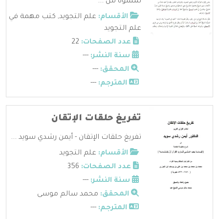
لَمَسُوه من ...
الأقسام:
علم التجويد
,
كتب مهمة في
علم التجويد
عدد الصفحات:
22
سنة النشر:
---
المحقق:
---
المترجم:
---
تفريغ حلقات الإتقان
تفريغ حلقات الإتقان - أيمن رشدي سويد ...
الأقسام:
علم التجويد
عدد الصفحات:
356
سنة النشر:
---
المحقق:
محمد سالم موسى
المترجم:
---