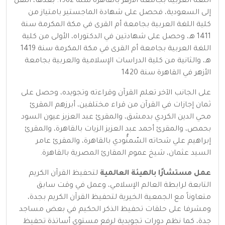
اللغة العربية بجامعة الأزهر بالقاهرة سنة 1982. بعدها، انتقل
إلى السعودية، فحصل على شهادة الماجستير بامتياز من
كلية اللغة العربية بجامعة أم القرى في مكة المكرمة سنة
1411 هـ، وحصل على شهادتين في الدكتوراه، الأولى من كلية
اللغة العربية بجامعة أم القرى في مكة المكرمة سنة 1419
هـ، والثانية من كلية الدراسات الإسلامية والعربية بجامعة
الأزهر في القاهرة سنة 1420
على الجانب الآخر تعلم القرآن وقراءته وتجويده، وحصل على
ثمان إجازات في القرآن من قراء مختلفين، أبرزهم المقرئ
محي الدين الكردي بدمشق، والمقرئ عبد العزيز عيون السود
بحمص، والمقرئ أحمد عبد العزيز الزيات بالقاهرة، والمقرئ
إبراهيم علي شحاته السّمنُّودي بالقاهرة، والمقرئ عامر
السيد عثمان، شيخ عموم المقارئ المصرية بالقاهرة.
عمل مستشارًا بالهيئة العالمية
لتحفيظ القرآن الكريم
التابعة لرابطة العالم الإسلامي، وعمل في وقت سابق
متعاوناً مع الجمعية الخيرية لتحفيظ القرآن الكريم بجدة،
ومشرفا على حلقات تحفيظ الذكر الحكيم في بعض مساجد
جدة، كما نظم دورات تجويدية لرفع مستوى أساتذة تحفيظ