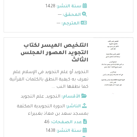
سنة النشر:
1428
المحقق:
---
المترجم:
---
التلخيص الميسر لكتاب
التجويد المصور المجلس
الثالث
التجويد أو علم التجويد في الإسلام علم
تعرف به كيفية النطق بالكلمات القرآنية
كما نطقها النب ...
الأقسام:
التجويد
,
علم التجويد
الناشر:
الدورة التجويدية المكثفة
بمسجد سعد بن معاذ بغبيراء
عدد الصفحات:
46
سنة النشر:
1438