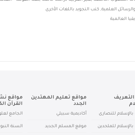
غات الشعوب الناطقة بغير العربية دراسة خاصة بلغة الهوسا - الهدف ال
الرسائل العلمية
,
كتب التجويد باللغات الأخرى
قيا العالمية
التعريف
مواقع تعليم المهتدين
مواقع نش
ام
الجدد
القرآن الك
بالإسلام للنصارى
أكاديمية سبيلي
الجامع لعلو
بالإسلام للملحدين
موقع المسلم الجديد
السنة النبو