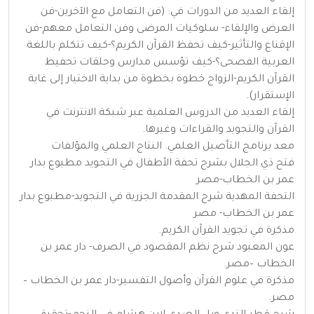
إلقاء العديد من الدورات في: (فن التعامل مع الآخرين-فن
العرض والإلقاء- سلوكيات المرضى وفن التعامل معهم-فن
الإقناع والتأثير-كيف تحفظ القرآن الكريم؟-كيف تتكلم باللغة
العربية الفصحى؟-كيف تؤسس مدارس وحلقات تحفيظ
القرآن الكريم-الزواج خطوة بخطوة من بداية الاختيار إلى غاية
الإستقرار).
إلقاء العديد من الدروس العلمية عبر شبكة الانترنت في
القرآن والتجويد والقراءات وغيرها.
معد برنامج التأصيل العلمي. النتاج العلمي والمؤلفات
فتح ذي الجلال بشرح تحفة الأطفال في التجويد مطبوع بدار
عمر بن الخطاب-مصر
التحفة المهدية شرح المقدمة الجزرية في التجويد-مطبوع بدار
عمر بن الخطاب- مصر
مذكرة في تجويد القرآن الكريم.
عون المعبود شرح نظم المقصود في الصرف- دار عمر بن
الخطاب –مصر.
مذكرة في علوم القرآن وأصول التفسير-دار عمر بن الخطاب –
مصر.