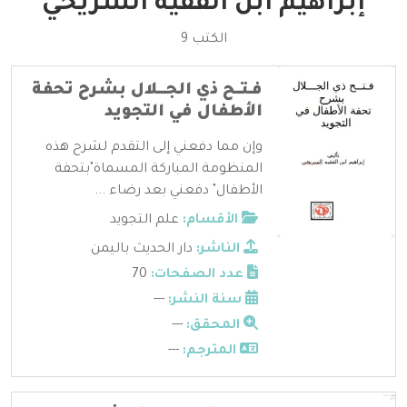
إبراهيم ابن الفقيه السريحي
الكتب 9
فـتــح ذي الجـــلال بشرح تحفة
الأطفال في التجويد
وإن مما دفعني إلى التقدم لشرح هذه
المنظومة المباركة المسماة"بتحفة
الأطفال" دفعني بعد رضاء ...
الأقسام:
علم التجويد
الناشر:
دار الحديث باليمن
عدد الصفحات:
70
سنة النشر:
---
المحقق:
---
المترجم:
---