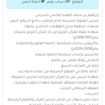
الموقع
حساب تويتر
الدولة اليمن
إبراهيم بن محمد الفقيه القادمي السريحي
مدرس للعلوم الشرعية- إمام وخطيب جامع السلام- اليمن -
صنعاء- منطقة مذبح المؤهــلات الحاصــل عليهــا:
شهادة حفظ للقرآن الكريم من دار القرآن الكريم بصنعاء
عام(1997-1998م).
بكالريوس دراسات إسلامية- جامعة العلوم والتكنلوجيا
عام(2008-2009م).
ماجستير دراسات إسلامية-جامعة صنعاء.
إجازة في رواية حفص عن عاصم.
إجازة في القراءات السبع.
* إجازة عامة في العلوم الشرعية من علماء مدينة زبيد.
شهادة تدريس من دار القرآن الكريم-إدارة مدارس التحفيظ-
الهيئة العامة للمعاهد العلمية شهادة دبلوم سكرتارية –
المعهد البريطاني الحديث.
الخبـــرات:
خبرة عشر سنوات في مجال تدريس القرآن والعلوم الشرعية.