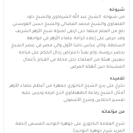
شيوخه
من شيوخه: الشيخ عبد الله الشرقاوي والشيخ داود
القلعاوي والشيخ محمد الفضالي والشيخ حسن القويسني.
بلغ من العلم مبلغا حتى ارتقى لمنزلة شيخ الأزهر الشريف
وقد حرص على إعلاء كرامة علماء الأزهر في مواجهة
السلطة، وكان عباس باشا الأول والي مصر في عصر الشيخ
يحضر دروسه، ولم يعبأ باعتراض رجال الحكم على قيامه
بتعيين هيئة من العلماء تحل محله في القيام بأعمال
المشيخة حين أنهكه المرض.
تلاميذه
تخرج على يدي الشيخ الباجوري جمهرة من أعظم علماء الأزهر
أمثال الشيخ رفاعة الطهطاوي الذي لازمه ودرس عليه
تفسير الجلالين وشرح الأشموني.
من مؤلفاته
شرح العلامة الباجوري على جوهرة التوحيد المسمى (تحفة
المريد شرح جوهرة التوحيد).