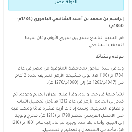
الدولة مصر
إبراهيم بن محمد بن أحمد الشافعي الباجوري (1784م-
1860م)
هو الشيخ التاسع عشر بين شيوخ الأزهر، وكان شيخا
للمذهب الشافعي.
مولده ونشأته
ولد في بلدة الباجور بمحافظة المنوفية في مصر في عام
1784 م (1198 هـ). تولى مشيخة الأزهر الشريف لمدة 12عام
من (1847م/1263 هـ) إلى (1860م/1276 هـ).
نشأ فيها في حجر والده، وقرأ عليه القرآن الكريم وجوده، ثم
قدم إلى الجامع الأزهر في عام 1212 هـ لأجل تحصيل الآداب
والعلوم الشرعية، وسنه إذ ذاك أربع عشرة عامًا ومكث فيه
حتى الاحتلال الفرنسي لمصر 1798 م (1213 هـ)، فخرج وتوجه
إلى الجيزة وأقام بها مدة وجيزة ثم عاد إليه عام 1801 م (1216
هـ)، فأخذ في الاشتغال بالتعليم والتحصيل.