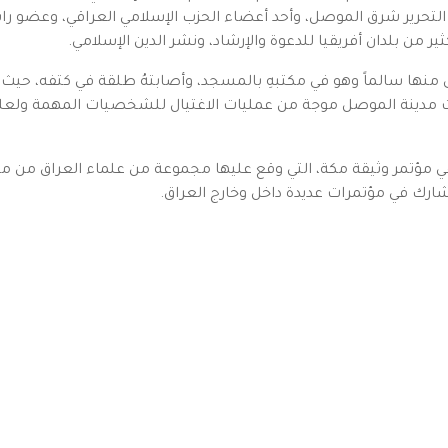
لتحرير شرق الموصل، وأحد أعضاء الحزب الإسلامي العراقي، وعضو را
 من بلدان أفريقيا للدعوة والإرشاد، ونشر الدين الإسلامي.
، لعملية اغتيال ونجى منها سالماً وهو في مكتبهِ بالمسجد، وأصابتهُ طلقة في 
هدت مدينة الموصل موجة من عمليات الاغتيال للشخصيات المهمة ولعلما
ك في شهر رمضان من عام 1427هـ/2006م في مؤتمر وثيقة مكة، التي وقع عليها مجموعة من علما
وشارك في مؤتمرات عديدة داخل وخارج العراق.