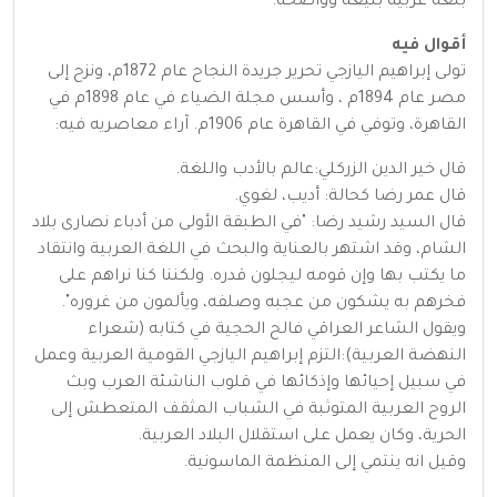
بلغة عربية بليغة وواضحة.
أقوال فيه
تولى إبراهيم اليازجي تحرير جريدة النجاح عام 1872م، ونزح إلى
مصر عام 1894م ، وأسس مجلة الضياء في عام 1898م في
القاهرة، وتوفي في القاهرة عام 1906م. آراء معاصريه فيه:
قال خير الدين الزركلي:عالم بالأدب واللغة.
قال عمر رضا كحالة: أديب، لغوي.
قال السيد رشيد رضا: "في الطبقة الأولى من أدباء نصارى بلاد
الشام، وقد اشتهر بالعناية والبحث في اللغة العربية وانتقاد
ما يكتب بها وإن قومه ليجلون قدره. ولكننا كنا نراهم على
فخرهم به يشكون من عجبه وصلفه، ويألمون من غروره".
ويقول الشاعر العراقي فالح الحجية في كتابه (شعراء
النهضة العربية):التزم إبراهيم اليازجي القومية العربية وعمل
في سبيل إحيائها وإذكائها في قلوب الناشئة العرب وبث
الروح العربية المتوثبة في الشباب المثقف المتعطش إلى
الحرية، وكان يعمل على استقلال البلاد العربية.
وقيل انه ينتمي إلى المنظمة الماسونية.