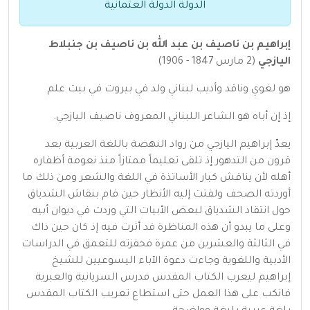
الدولة الدولة العثمانية
إبراهيم بن ناصيف بن عبد الله بن ناصيف بن جنبلاط
اليازجي
(2 مارس 1847 - 1906)
هو لغوي وناقد وأديب لبناني ولد في بيروت في بيت علم
إذ إن أباه هو الشاعر اللبناني المعروف ناصيف اليازجي.
يعدّ إبراهيم اليازجي من رواد النهضة باللغة العربية بعد
قرون من التدهور إذ تلقى تعليماً ممتازاً منذ نعومة أظفاره
أهله لأن يناقش كبار الأساتذة في اللغة والشعر ومن ذلك ما
أوردته الصحف ولفتت إليه الأنظار حين قام بنقاش الشدياق
حول انتقاد الشدياق لبعض الأبيات التي وردت في ديوان أبيه
وعلى ما يبدو أن هذه المناظرة قد أثرت فيه إذ كان حين ذاك
في الثالثة والعشرين من عمرة فحفزته للتعمق في الدراسات
الأدبية واللغوية وجاءت دعوة الآباء اليسوعيين للشيخ
إبراهيم ليعرب الكتاب المقدس فدرس السريانية والعبرية
فانكب على هذا العمل حتى استطاع تعريب الكتاب المقدس