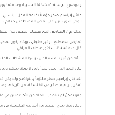
وموضوع الرسالة: "مشكلة السببية وعلاقتها بوجود
عاش إبراهيم صقر مؤمناً بقيمة العقل الإنساني 
الوحي الذي يتنزل علي بعض المصطفين منهم ،
لذلك فإن التعارض الذي يفتعله البعض بين العقل 
تعارض مصطنع ، وغير حقيقي ، ويكاد يكون لفظياً 
قال عنه أستاذنا الدكتور عاطف العراقي :
" بأنه من أبرز تلاميذه الذين درسوا المشكلات الفل
علي النحو الذي نجده عند أناس لا صلة بينهم وبين 
لقد كان إبراهيم صقر ملتزماً بالتواضع ولم يكن ك
تمكن إبراهيم صقر من الفلسفة، من تاريخها وماد
وهو تمكنٌ لم يبلغه إلا القلة من الأكاديميين في عال
وعلى يديه تخرج العديد من أساتذة الفلسفة في م