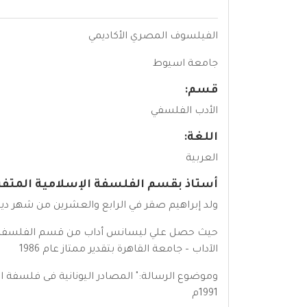
الفيلسوف المصري الأكاديمي
جامعة اسيوط
قسم:
الأدب الفلسفي
اللغة:
العربية
أستاذ بقسم الفلسفة الإسلامية المتفرغ
ولد إبراهيم صقر في الرابع والعشرين من شهر ديسمبر لعام 1954م ، في م
الآداب – جامعة القاهرة بتقدير ممتاز عام 1986
وموضوع الرسالة:" المصادر اليونانية فى فلسفة اب
1991م