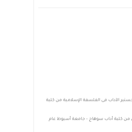
ن قسم الفلسفة بكلية الآداب – جامعة القاهرة – بتقدير جيد جدا دور مايو 1977م، ثم ماجستير الآداب فى الفلسفة الإسلامية من كلية
ولى من كلية أداب سوهاج – جامعة أسيوط عام