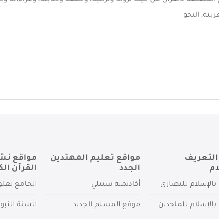
المتعلقة بالقرآن من حيث نزوله وترتيبه، وجمعه وكتابته، وقراءاته وتج
عربية
,
النحو
التعريف
مواقع تعليم المهتدين
مواقع نش
ام
الجدد
القرآن الك
بالإسلام للنصارى
أكاديمية سبيلي
الجامع لعلو
بالإسلام للملحدين
موقع المسلم الجديد
السنة النبو