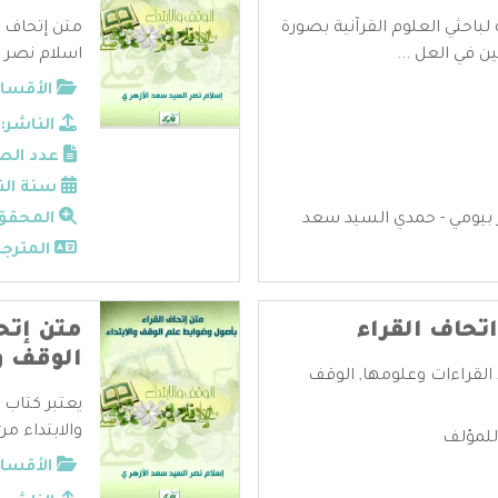
لباحثي العلوم القرآنية بصورة
متن إتحاف ا
في العل ...
اسلام نصر ا
الأقسام
الناشر:
عدد الص
سنة الن
 بيومي - حمدي السيد سعد
المحقق
المترجم
تحاف القراء
متن إتح
الوقف وا
القراءات وعلومها
,
الوقف
يعتبر كتاب
والابتداء من
للمؤلف
الأقسام