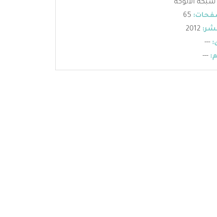
شبكة الألوكة
فحات:
65
شر:
2012
:
---
:
---