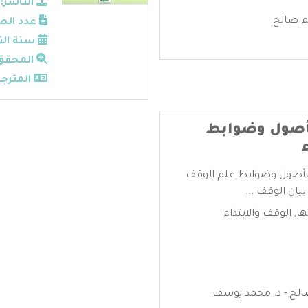
الناشر:
يم صالح
عدد الص
سنة الن
المحقق
المترجم
بأصول وضوابط
ء بأصول وضوابط علم الوقف
يان الوقف ...
ها
,
الوقف والابتداء
صالح - د. محمد يوسف