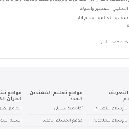
المتعلقة بالقرآن من حيث نزوله وترتيبه، وجمعه وكتابته، وقراءاته وتج
التحليلي
,
التفسير وأصوله
سلاميه العالميه اسلام اباد
افظ محمد بشير
التعريف
مواقع تعليم المهتدين
مواقع نش
ام
الجدد
القرآن الك
بالإسلام للنصارى
أكاديمية سبيلي
الجامع لعلو
بالإسلام للملحدين
موقع المسلم الجديد
السنة النبو