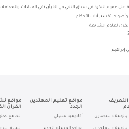
ة على عموم النكرة في سياق النفي في القرآن (في العبادات والمعاملات
 وأصوله
,
تفسير آيات الأحكام
لقرى لعلوم الشريعة
 إبراهيم
التعريف
مواقع تعليم المهتدين
مواقع نش
ام
الجدد
القرآن الك
بالإسلام للنصارى
أكاديمية سبيلي
الجامع لعلو
بالإسلام للملحدين
موقع المسلم الجديد
السنة النبو