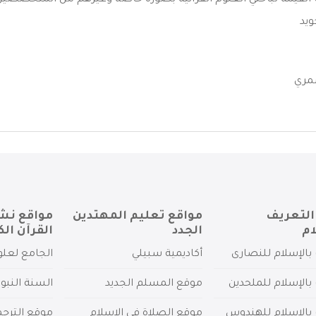
 القيمة لباحثي العلوم القرآنية بصورة خاصة وغيرهم من المتخصصين 
ويد
مري
التعريف
مواقع تعليم المهتدين
مواقع نش
ام
الجدد
القرآن الك
بالإسلام للنصارى
أكاديمية سبيلي
الجامع لعلو
بالإسلام للملحدين
موقع المسلم الجديد
السنة النبو
 بالإسلام للهندوس
موقع الصلاة في الإسلام
موقع الترج