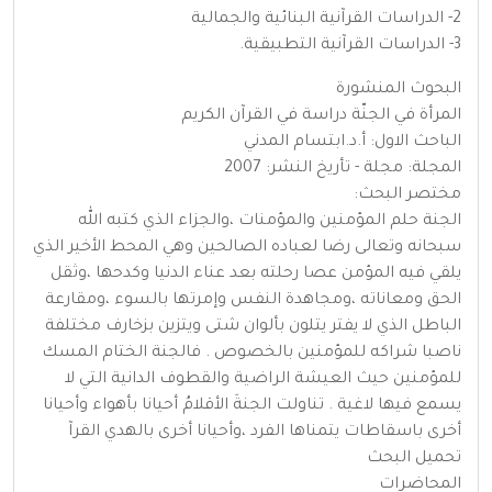
2- الدراسات القرآنية البنائية والجمالية
3- الدراسات القرآنية التطبيقية.
البحوث المنشورة
المرأة في الجنّة دراسة في القرآن الكريم
الباحث الاول: أ.د.ابتسام المدني
المجلة: مجلة - تأريخ النشر: 2007
مختصر البحث:
الجنة حلم المؤمنين والمؤمنات ،والجزاء الذي كتبه الله
سبحانه وتعالى رضا لعباده الصالحين وهي المحط الأخير الذي
يلقي فيه المؤمن عصا رحلته بعد عناء الدنيا وكدحها ،وثقل
الحق ومعاناته ،ومجاهدة النفس وإمرتها بالسوء ،ومقارعة
الباطل الذي لا يفتر يتلون بألوان شتى ويتزين بزخارف مختلفة
ناصبا شراكه للمؤمنين بالخصوص . فالجنة الختام المسك
للمؤمنين حيث العيشة الراضية والقطوف الدانية التي لا
يسمع فيها لاغية . تناولت الجنةَ الأقلامُ أحيانا بأهواء وأحيانا
أخرى باسقاطات يتمناها الفرد ،وأحيانا أخرى بالهدي القرآ
تحميل البحث
المحاضرات