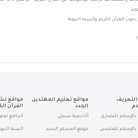
تها ومفسداتها دراسة موضوعية في القران الكريم - ابراهيم خالد الم
ويد
بحوث القرآن الكريم والسنه النبوية
التعريف
مواقع تعليم المهتدين
مواقع نش
ام
الجدد
القرآن الك
بالإسلام للنصارى
أكاديمية سبيلي
الجامع لعلو
بالإسلام للملحدين
موقع المسلم الجديد
السنة النبو