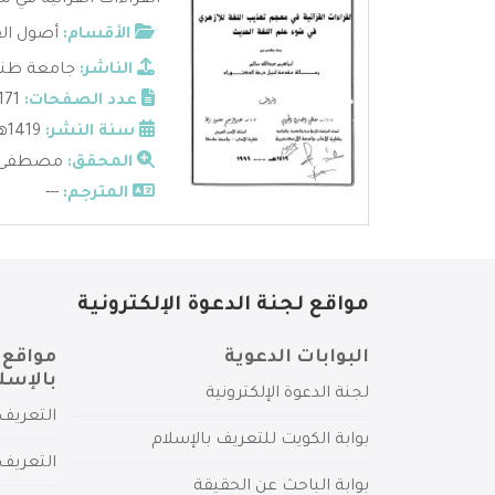
القراءات القرآنية في 
الأقسام:
أصول ال
الناشر:
جامعة طن
عدد الصفحات:
171
سنة النشر:
1419هـ - 1999م
المحقق:
مصطفى ال
المترجم:
---
مواقع لجنة الدعوة الإلكترونية
البوابات الدعوية
مواقع 
بالإسل
لجنة الدعوة الإلكترونية
التعريف 
بوابة الكويت للتعريف بالإسلام
التعريف 
بوابة الباحث عن الحقيقة