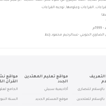
معجم تهذيب اللغة للأزهري في ضوء علم اللغة الحديث -ابراهيم عبدالله
قراءات
,
القراءات وعلومها
,
توجيه القراءات
طا
صاوي الجويني -عبدالرحيم محمود زلط
التعريف
مواقع تعليم المهتدين
مواقع نش
ام
الجدد
القرآن الك
بالإسلام للنصارى
أكاديمية سبيلي
الجامع لعلو
بالإسلام للملحدين
موقع المسلم الجديد
السنة النبو