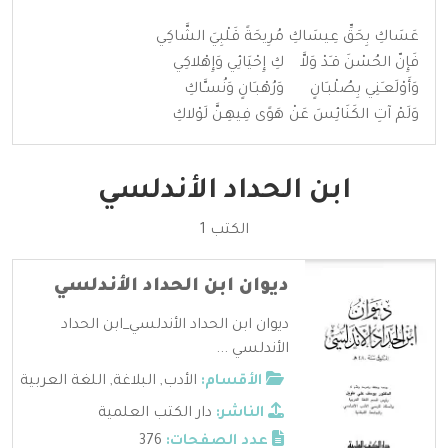
عَسَاكِ بِحَقِّ عِيسَاكِ
مُرِيحَةً قَلْبِيَ الشَّاكِي
فَإِنّ الحُسْنَ قـَدْ وَلاَّ
كِ إِحْيَائِي وَإِهْلاكِي
وَأَوْلَعـَنِي بِصُلْبـَانٍ
وَرُهْبـَانٍ وَنُسـَّاكِ
وَلَمْ آتِ الكَنَائِسَ عَنْ
هَوًى فِيهِـنَّ لَوْلاكِ
ابن الحداد الأندلسي
الكتب 1
ديوان ابن الحداد الأندلسي
ديوان ابن الحداد الأندلسي_ابن الحداد
الأندلسي ...
الأقسام:
الأدب
,
البلاغة
,
اللغة العربية
الناشر:
دار الكتب العلمية
عدد الصفحات:
376