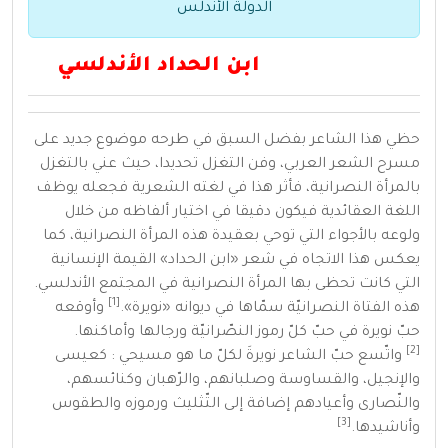
الدولة الأندلس
ابن الحداد الأندلسي
حظي هذا الشاعر بفضل السبق في طرحه موضوع جديد على
مسرح الشعر العربي، وفن التغزل تحديدا، حيث عني بالتغزل
بالمرأة النصرانية، فأثر هذا في لغته الشعرية فجعله يوظف
اللغة العقائدية فيكون دقيقا في اختيار ألفاظه من خلال
ولوعه بالأجواء التي توحي بعقيدة هذه المرأة النصرانية، كما
يعكس هذا الاتجاه في شعر «ابن الحداد» القيمة الإنسانية
التي كانت تحظى بها المرأة النصرانية في المجتمع الأندلسي.
[1]
هذه الفتاة النصرانيّة سمّاها في ديوانه «نويرة».
وأوقعه
حبّ نويرة في حبّ كلّ رموز النصّرانيّة ورجالها وأماكنها.
[2]
واتّسع حبّ الشاعر نويرةَ لكلّ ما هو مسيحي : كعيسى
والإنجيل، والقساوسة وصلبانهم، والرّهبان وكنائسهم،
والنّصارى وأعيادهم إضافة إلى التّثليث ورموزه والطقوس
[3]
وأناشيدها.