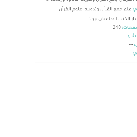
الفرقان جمع القران وتدوينه هجاؤه ورسمه ...
:
علم جمع القرآن وتدوينه
,
علوم القرآن
دار الكتب العلمية_بيروت
فحات:
248
شر:
---
:
---
:
---