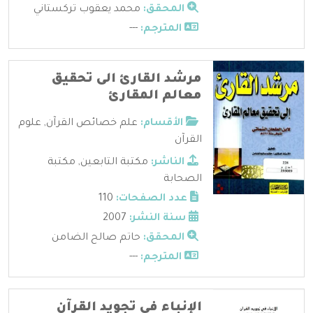
المحقق:
محمد يعقوب تركستاني
المترجم:
---
مرشد القارئ الى تحقيق
معالم المقارئ
الأقسام:
علم خصائص القرآن
,
علوم
القرآن
الناشر:
مكتبة التابعين
,
مكتبة
الصحابة
عدد الصفحات:
110
سنة النشر:
2007
المحقق:
حاتم صالح الضامن
المترجم:
---
الإنباء في تجويد القرآن