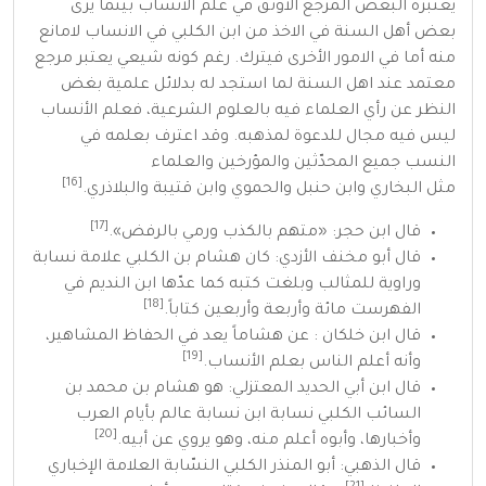
يعتبره البعض المرجع الأوثق في علم الأنساب بينما يرى
بعض
أهل السنة
في الاخذ من ابن الكلبي في الانساب لامانع
منه أما في الامور الأخرى فيترك. رغم كونه
شيعي
يعتبر مرجع
معتمد عند
اهل السنة
لما استجد له بدلائل علمية بغض
النظر عن رأي العلماء فيه بالعلوم الشرعية، فعلم الأنساب
ليس فيه مجال للدعوة لمذهبه. وقد اعترف بعلمه في
النسب جميع المحدّثين والمؤرخين والعلماء
[16]
مثل
البخاري
وابن حنبل
والحموي
وابن قتيبة
والبلاذري
.
[17]
قال
ابن حجر
:
«
متهم بالكذب ورمي بالرفض
»
.
قال
أبو مخنف
الأزدي: كان هشام بن الكلبي علامة نسابة
وراوية للمثالب وبلغت كتبه كما عدّها
ابن النديم
في
[18]
الفهرست مائة وأربعة وأربعين كتاباً.
قال
ابن خلكان
: عن هشاماً يعد في الحفاظ المشاهير،
[19]
وأنه أعلم الناس بعلم الأنساب.
قال
ابن أبي الحديد
المعتزلي: هو هشام بن محمد بن
السائب الكلبي نسابة ابن نسابة عالم بأيام العرب
[20]
وأخبارها، وأبوه أعلم منه، وهو يروي عن أبيه.
قال
الذهبي
: أبو المنذر الكلبي النسّابة العلامة الإخباري