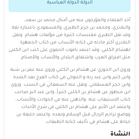
الدولة الدولة العباسية
أخذ العلماء والمؤرخون عنه من أمثال محمد بن سعد،
والبلاذري، ومحمد بن جرير الطبري، والمسعودي باعتباره ثقة.
وقد نقل الطبري مقتبسات كثيرة من مؤلفات هشام. ونقل
البلاذري أكثر مادته في كتابه الأنساب من كتاب الجمهرة
لهشام الكلبي. وقد اعتمد ياقوت الحموي على كتب ابن الكلبي
مثل افتراق العرب واشتقاق البلدان والأنساب والأصنام.
وروى ابن الجوزي عن هشام بن الكلبي وروى عنه عمر بن شبة
وابن كثير وابن عبد ربه و التنوخي في كتاب الفرج بعد الشدة
وابن حجر العسقلاني. ونقل عنه السمعاني في النسب. وروى
ابن منظور عن هشام بن الكلبي كثيراً، وابن عبد البر صاحب
كتاب الاستيعاب عنه. والذهبي عنه في الحوادث والأنساب،
واعتمد ابن الأثير على هشام بن الكلبي في شرح الأحداث
ووضع تراجم الرجال قبل الإسلام وبعده. واعتمد خليفة بن
خياط على هشام في تأليف كتابه الطبقات.
النشاة