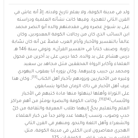
ولد في مدينة
الكوفة
، ولا يعلم تاريخ ولادته، إلاّ أنه عاش في
القرن الثاني للهجرة. وفيها كانت نشأته العلمية ودراسته
على يد شيوخ عصره وفي مقدمتهم والده أبو النضر محمد
ابن السائب الذي كان من رجالات الكوفة المعدودين، وكان
عالماً بالتفسير والأخبار وأيام العرب فضلاً عن أنه كان نسّابة
راوية. وصنف كتاباً في «تفسير القرآن». وتوفي سنة
146 هـ
.
درس هشام على يد والده، كما درس على يد آخرين من فحول
العلماء وأكابر الرواة المحققين مثـل مجاهد بن سعيد
ومحمد بن حبيب وغيرهما، وكان يزوره أبا يعقوب اليهودي
[13]
وغيره من الأخباريين ويزودهم بأخبار أهل الكتاب
، وكان هذا
عرف أهل الأخبار في ذاك الزمان فكانوا يتسابقون
على
التوراة
وأهلها لينهلوا منها مادة كتبهم في الأخبار
[15]
[14]
والأنساب
، وكانت الكوفة والبصرة يومئذٍ من أهم مراكز
العلم والتعليم يحجّ إليهما طلاب المعرفة والثقافة من كلّ
حدبٍ وصوب، ونسب إليهما عدد وافر جداً من كبار العلماء
والشعراء وأهل اللغة والنحو، ومنهم في القرن الثاني
الهجري معاصرون لابن الكلبي في مدينة الكوفة، مثل: