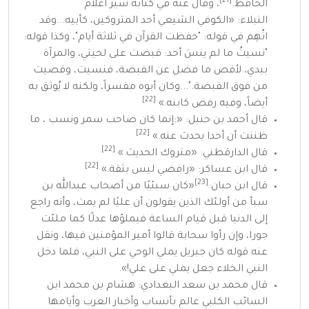
[21]
الحافظ.
، وقال عنه في كتابه
سير أعلام
النبلاء
:
«
الكوفي الشيعي أحد المتروكين، كأبيه...وقد
اتُهِم في قوله: "حفظت القرآن في ثلاثة أيام"، وكذا قوله:
"نسيتُ ما لم ينسَ أحد: قبضت على لحيتي، والمرآة
بيدي، لأقص ما فضل عن القبضة، فنسيت، وقصيت
من فوق القبضة."...وكان أبوه مفسراً، ولكنه لا يُوثق به
[22]
أيضاً، وفيه
رفض
كابنه.
»
قال
أحمد بن حنبل
:
«
:إنما كان صاحب سمر ونسب ، ما
[22]
ظننت أن أحدا يحدث عنه.
»
[22]
قال
الدارقطني
:
«
متروك الحديث.
»
[22]
قال
ابن عساكر
:
«
رافضي ليس بثقة.
»
[23]
قال
ابن حبان
:
«
كان سبئيًا من أصحاب
عبدالله بن
سبأ
من أولئك الذين يقولون أن عليًا لم يمت، وأنه راجع
إلى الدنيا قبل قيام الساعة فيملؤها عدلًا كما ملئت
جورا، وإن رأوا سحابة قالوا أمير المؤمنين فيها، ونقل
عنه قوله كان جبريل يملي الوحي على النبي، فلما دخل
النبي الخلاء جعل يملي على علي!
»
.
قال
محمد بن سعد البغدادي
: هشام بن محمد ابن
السائب الكلبي عالم بأنساب وأخبار العرب وأيامها