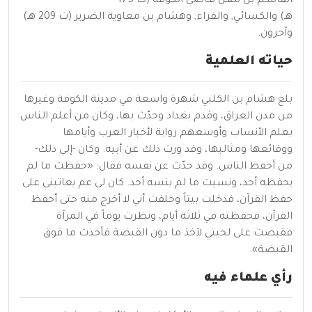
القاسـم بن معن قـاضي الكوفة (ت
175
هـ
)
والكسائي
,
والفراء
, وهشام بن معاوية الضرير (ت
209 هـ
)
وآخرون.
حياته العلمية
بلغ هشام بن الكلبي شهرة واسعة في مدينة
الكوفة
وغيرها
من مدن العراق، وقدم بغداد وحدّث بها، وكان من أعلم الناس
بعلم الأنساب وأوسعهم رواية لأخبار العرب وأيامها
ووقائعها ومثالبها، وقد ورث ذلك عن أبيه. وكان -إلى ذلك-
من أحفظ الناس. وقد حدّث عن نفسه فقال: «حفظت ما لم
يحفظه أحد، ونسيت ما لم ينسه أحد. كان لي عم يعاتبني على
حفظ القرآن، فدخلت بيتاً وحلفت أني لا أخرج منه حتى أحفظ
القرآن، فحفظته في ثلاثة أيام، ونظرت يوماً في المرآة
فقبضت على لحيتي لآخذ ما دون القبضة فأخذت ما فوق
القبضة».
رأي علماء فيه