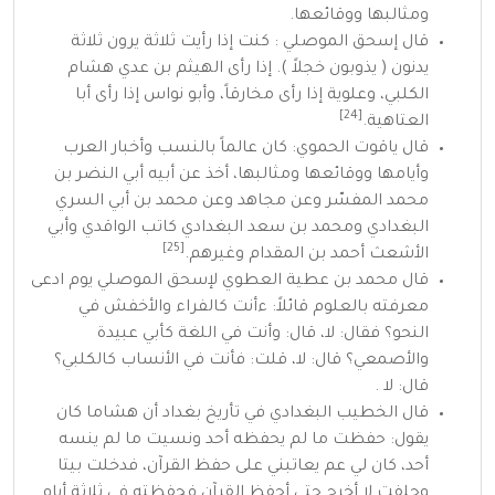
ومثالبها ووقائعها.
قال
إسحق الموصلي
: كنت إذا رأيت ثلاثة يرون ثلاثة
يدنون ( يذوبون خجلاً ). إذا رأى
الهيثم بن عدي
هشام
الكلبي، وعلوية إذا رأى مخارقاً،
وأبو نواس
إذا رأى
أبا
[24]
العتاهية
.
قال
ياقوت الحموي
: كان عالماً بالنسب وأخبار العرب
وأيامها ووقائعها ومثالبها، أخذ عن أبيه أبي النضر بن
محمد المفسّر وعن مجاهد وعن محمد بن أبي السري
البغدادي
ومحمد بن سعد البغدادي
كاتب
الواقدي
وأبي
[25]
الأشعث أحمد بن المقدام وغيرهم.
قال محمد بن عطية العطوي لإسحق الموصلي يوم ادعى
معرفته بالعلوم قائلاً: ءأنت كالفراء والأخفش في
النحو؟ فقال: لا، قال: وأنت في اللغة كأبي عبيدة
والأصمعي؟ قال: لا، قلت: فأنت في الأنساب كالكلبي؟
قال: لا .
قال
الخطيب البغدادي
في
تأريخ بغداد
أن هشاما كان
يقول: حفظت ما لم يحفظه أحد ونسيت ما لم ينسه
أحد، كان لي عم يعاتبني على حفظ
القرآن
، فدخلت بيتا
وحلفت لا أخرج حتى أحفظ القرآن فحفظته في ثلاثة أيام.