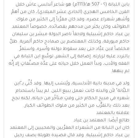
بابن اللبانة (؟ - 507 هـ/1113م) هو شاعر أندلسي عاش خلال
القرن الخامس الهجري (الحادي عشر الميلادي)، كان من أهمّ
وأشهر شعراء عصره، وقد كان مقرَّباً إلى الكثير من ملوك
الطوائف وكان يكثر من مدحهم بقصائده، خصوصاً المعتمد
بن عباد حاكم إشبيلية ولاحقاً ناصر الدولة مبشر بن سليمان
حاكم ميورقة، وكذلك المعتصم بن صمادح حاكم ألمرية. ظلَّ
مخلصاً لابن عبَّاد حتى بعد سقوط دولته وأسره، واستمرَّ
بالتردد عليه لزيارته. إضافة إلى الشعر، توسَّع ابن اللبانة في
الفقه والأدب، وبدأ العمل خلال حياته على عدَّة مصنَّفاتٍ إلا إنَّه
لم ينهها.
ولد في مدينة دانية الأندلسية، ويُنسَب إليها. وقد كُنِّي بـ"ابن
اللبَّانة" لأن والدته كانت تعمل ببيع اللبن. لم يبدأ باستحدام
شعره في مديح الحكام حتى وقتٍ متأخّر من حياته، لكنه نجح
بعد ذلك بالتقرُّب من الكثير من ملوك الطوائف الكبار.
علاقته بالمعتمد
طالع أيضًا: المعتمد بن عباد
كان ابن اللبانة من الشعراء المقرَّبين والمحببين إلى المعتمد
بن عباد حاكم إشبيلية. وقد قال قصيدة طويلة يصف رحيل