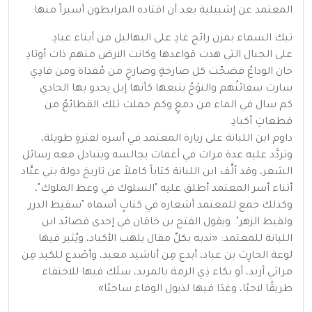
المعتمد عن إشبيلية بعد أن اقتاده المرابطون أسيراً منها:
تبك السماء بمزن رائح غادِ على البهاليل من أبناء عبادِ
على الجبال التي هدت قواعدها وكانت الارض منهم ذات أوتادِ
حان الوداعُ فضجّت كل صارخةٍ وصارخٍ من مُفداة ومن فادِي
سارت سفائنُهم والنوْحُ يتبعها كأنها إبل يحدو بها الحادي
كم سال في الماء من دمعٍ وكم حملت تلك القطائعُ من
قطعاتِ أكبادِ
داوم ابن اللبانة على زيارة المعتمد في أسره لفترةٍ طويلة،
وتردَّد عليه عدة مرات في أغمات يجالسه ويتبادل معه رسائل
الشعر، وقد ألَّف ابن اللبانة كتاباً كاملاً عن تاريخ دولة بني عبَّاد
أثناء أسر المعتمد أطلق عليه "السلوك في وعظ الملوك"،
وكذلك جمع للمعتمد أشعاره في كتابٍ أسماه "سقيط الدرر
ولقيط الزهر". ويقول الفتح بن خاقان في إحدى قصائد ابن
اللبانة للمعتمد: «ندبه بكلِّ مقال يلهب الأكباد، ويُثير فيها
لوعة الحارِث بن عباد، أبدع مِن أناشيد معبد، وأصْدع للكبد مِن
مراثي أربد، أو بكاء ذِي الرمة بالمربد، سلَك فيها للاختفاء
طريقًا لاحبًا، وغدَا فيها لذيول الوفاء ساحبًا».