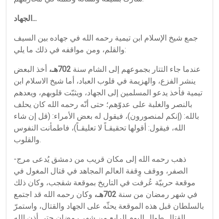
الجهاد...
جمع شيخ الإسلام ابن تيمية رحمه الله في جهاده بين السيف
والقلم، ومن مواقفه في ذلك ما يلي:
عندما جاء التتار بجموعهم إلى الشام سنة
702هـ،
أخذ البعض
ينشر الفزع، والهزيمة في قلوب العباد، أما شيخ الاسلام ابن
تيمية فأخذ يدعو المسلمين إلى الجهاد، ويثبّت قلوبهم، ويعدهم
بالنصر والغلبة على عدوّهم؛ حتى أنّه رحمه الله كان يحلف
بالله: (إنكم لمنصورون)، فيقول له بعض الأمراء: (قل إن شاء
الله، فيقول: أقولها تحقيقـاً لا تعليقـاً)، فاطمأنت النفوس
والقلوب.
-ذهب رحمه الله إلى مكان قريب من دمشق يُدعى مرج
الصفر، ووقف وِقفة العالم المجاهد في قتال المغول في
موقعة حربيّة عُرفت في التاريخ بموقعة شقجب، وكان ذلك
في شهر رمضان من سنة
702هـ،
وكان رحمه الله قد اجتمع
بالسلطان قبل هذه الموقعة يحثّه على الجهاد والقتال، واستمرّ
القتال طوال اليوم الرابع من شهر رمضان حتى أذن الله