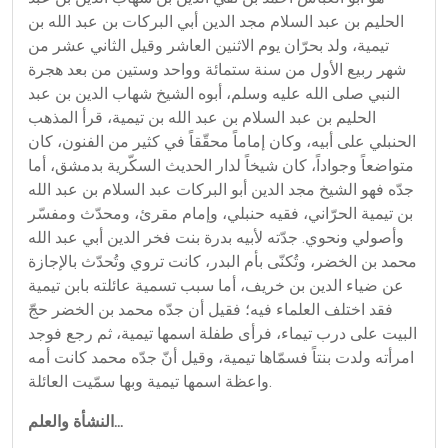
الحليم بن عبد السلام مجد الدين أبي البركات بن عبد الله بن
تيمية، ولد بحرّان يوم الاثنين العاشر وقيل الثاني عشر من
شهر ربيع الأول من سنة ستمائة وواحد وستين من بعد هجرة
النبي صلى الله عليه وسلم، أبوه الشيخ شهاب الدين بن عبد
الحليم بن عبد السلام بن عبد الله بن تيمية، قرأ المذهب
الحنبلي على أبيه، وكان إماماً محقّقاً في كثير من الفنون، كان
متواضعاً وجواداً، كان شيخاً لدار الحديث السكّرية بدمشق، أما
جدّه فهو الشيخ مجد الدين أبو البركات عبد السلام بن عبد الله
بن تيمية الحرّاني، فقيه حنبلي، وإمام مقرئ، ومحدّث ومفسّر
وأصولي ونحوي. جدّته لأبيه بدرة بنت فخر الدين أبي عبد الله
محمد بن الخضر، وتُكنّى بأم البدر، كانت تروي وتُحدّث بالإجازة
عن ضياء الدين بن خريف، أما سبب تسمية عائلته بابن تيمية
فقد اختلف العلماء فيه؛ فقيل أن جدّه محمد بن الخضر حجّ
البيت على درب تيماء، فرأى طفلة اسمها تيمية، ثم رجع فوجد
امرأته ولدت بنتاً فسمّاها تيمية، وقيل أنّ جدّه محمد كانت أمه
واعظة اسمها تيمية وبها سمّيت العائلة.
النشأة والعلم...