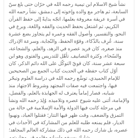
نشأ شيخ الاسلام ابن تيمية رحمه الله في حرّان حتى بلغ سنّ
السابعة، ثم هاجر مع والده وإخوته إلى دمشق، نشأ رحمه الله
في أسرة عريقة معروفة بعلمها، اتجّه بدايةً إلى حفظ القرآن
الكريم، ثم اشتغل بحفظ الحديث والفقه واللغة، وبرع في
النحو، والتفسير، وأصول الفقه وعمره لم يتجاوز بضع عشرة
سنة، عُرِف بالذّكاء، وقوّة الحفظ، والنّجابة، وسرعة الإدراك
منذ صغره، كان فريد عصره في الزهد، والعلم، والشجاعة،
والسّخاء، وكثرة التصانيف. تأهّل للتدريس والفتوى وهو ابن
سبعة عشر سنة، كان قويّ التوكّل على الله دائم الذكر، كان
أوّل كتاب حفظه في الحديث كتاب الجمع بين الصحيحين
للإمام الحميدي، توسَّع رحمه الله في دراسة العلوم وتبحّر
فيها، واجتمعت فيه صفات المجتهد وشروط الاجتهاد منذ
شبابه، فصار إماماً يعترف له الجهابذة بالعلم، والفضل،
والإمامة، أثنى عليه شيوخ عصره وتلاميذه. وُلِدَ رحمه الله ونشأ
في مرحلة كانت فيها الدولة والأمة الإسلامية في حالة من
التمزق والضعف، وقت ظهر فيها التتار؛ فقتلوا العباد، ونهبوا
الديار، فلم يمنعه طلبه للعلم من المشاركة في الأحداث في
عصره، بل شارك رحمه الله في ذلك مشاركة العالم المجاهد؛
شارك بسيفه ولسانه وقلمه في محاربتهم.