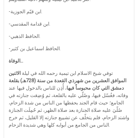
-ابن قيّم الجوزية.
-ابن قدامة المقدسي.
-الحافظ الذهبي.
-الحافظ اسماعيل بن كثير.
الوفاة...
توفي شيخ الاسلام ابن تيمية رحمه الله في ليلة
الاثنين
الموافق العشرين من شهرذي القعدة من سنة (728هـ)
بقلعة
دمشق التي كان محبوساً فيها
، أُذِن للناس بالدخول فيها عند
وفاته، فغُسّل فيها، وصُلّي عليه بالقلعة، ثم وُضِعَت جنازته في
الجامع؛ حيث قام الجند بحفظها من الناس من شدة الزحام،
صُلّيَ عليه صلاة الجنازة بعد صلاة الظهر، ثم حُمِلَت الجنازة
واشتد الزحام، فلم يتخلّف عن تشييع جنازته إلا القليل، ثم خرج
الناس من الجامع من أبوابه كلها وهي شديدة الزحام.