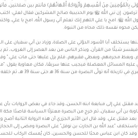
بِالْمُؤْمِنِينَ مِنْ أَنفُسِهِمْ وَأَزْوَاجُهُ أُمَّهَاتُهُمْ﴾ فأنتم بين ضلالتين، 
 ترضون. إن نبي الله ﷺ يوم الحديبية صالح المشركين فقال لعلي: اكتب 
ل الله ﷺ: امح يا علي اللهم إنك تعلم أني رسول الله، امح يا علي، واكت
كن محوه نفسه ذلك محاه من النبوة.
 منها يستخلف أبا الأسود الدؤلي على الصلاة، وزياد بن أبي سفيان على 
يفسر شيئًا من القرآن، ويذكر الناس من بعد العصر إلى الغروب، ثم ين
ويعظ مجرمهم، ويعطي فقيرهم، فلم يزل عليها حتى مات علي." وقيل: إ
عليه المسائل المعضلة فيجيب عنها سريعًا، فكان معاوية يقول: "ما ر
 من سنة 36 هـ حتى سنة 39 هـ، ثم خلفه عليها أبو الأسود الدؤلي.
 مقتل علي إلى مبايعة ابنه الحسن، وقد جاء في بعض الروايات بأن عب
ية بن أبي سفيان، ثم خرج من البصرة معتزلًا السياسة قاصدًا مكة ا
بعد مقتل علي. وقد قال ابن الأثير الجزري أن هذه الرواية الثانية أصح
استخلاف "عبد الله بن الحارث بن نوفل" على البصرة ومضى إلى الحجاز. 
، وقد كان ابن عباس محبًا للحسن والحسين، كان يُمسك الركاب للحسن 