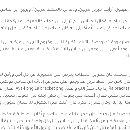
، فيقول: "رأيت جبريل مرتين، ودعا لي بالحكمة مرتين". ويروي ابن عبا
رجل يناجيه، فقال العباس: ألم تر إلى ابن عمك كالمعرض عني؟ فقلت: إن
دك أحد; فإن عبد الله أخبرني أنه كان عندك رجل تناجيه؟ قال: هل رأيته 
ضاره ووفاته، ووصف الأيام الأخيرة للنبي، وخروج النبي من مرضه إلى
ابة. وقد تُوفي النبي وعمر ابن عباس ثلاث عشرة سنة، وقيل عشرة، وق
لم.
من خلافته، كان عمر بن الخطاب يحرص على مشورته في كل أمر، ويأذن ل
ناس من المهاجرين قد وجدوا على عمر في إدنائه ابن عباس دونهم، وك
ما تعرفون فضله، فسألهم عن 
ابن عباس تكلم، فقال: أعلمه متى يموت؛ أي فهي آيتك من الموت، فسبح
ا آية آية، وكان عمر إذا ذكره قال: "ذلك فتى الكهول، له لسان سؤول، و
صية قال فيها: «إن عمر يدنيك ويجلسك مع أكابر الصحابة فاحفظ عني ثلا
كل واحدة خير من ألف". فقال ابن عباس: "بل كل واحدة خير من عشرة آلا
مِنِينَ وَلَئِنْ كَانَ ذَاكَ لَقَدْ صَحِبْتَ رَسُولَ اللَّهِ ﷺ فَأَحْسَنْتَ صُحْبَتَهُ ثُم