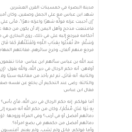
مدينة البصرة في خمسينات القرن العشرين.
شهد ابن عباس مع علي الجمل وصفين، وكان أميرًا ع
"إن أحببت عزله فولَّه شهرًا واعزله دهرًا"، فأبى
فامتنعت مذحج وأهل اليمن إلا أن يكون من جهة ع
أحكامه فيرجع إليه علي في ذلك، روى البخاري في صحيحه: "أن عل
وَسَلَّمَ: «لاَ تُعَذِّبُوا بِعَذَابِ اللَّهِ» وَلَقَتَلْتُهُمْ ك
فرجع منهم ألفان، وخرج سائرهم، فقاتلهم المهاج
عبد الله بن عباس سألهم ابن عباس: ماذا تنقمون من 
أولاهن: أنه حكم الرجال في دين الله، والله يقول: ﴿إِنِ الحك
والثانية: أنه قَاتَل، ثم لم يأخذ من مقاتليه سبيًا 
والثالثة: رضى عند التحكيم أن يخلع عن نفسه صفة أ
فقال ابن عباس:
أما قولكم: إنه حكم الرجال في دين الله، فأي بأس؟ إن الله يقول: ﴿يَا 
بِهِ ذَوَا عَدْلٍ مِّنكُمْ﴾، وكان من حكم الله أنه 
دمائهم أفضل أو في أرنب؟ وفي المرأة وزوجها: ﴿وَإِنْ خِفْتُ
دمائهم أفضل من حكمهم في بضع امرأة؟.
وأما قولكم: قاتل ولم يَسْبِ، ولم يغنم. أفتسب