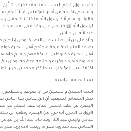
كفرتم، وإن قلتم: ليست بأمنا فقد كفرتم: ﴿النَّبِيُّ أَوْلَى 
وأما محي نفسه من أمير المؤمنين، فأنا آتيكم بما
قالوا: لو نعلم أنك رسول الله ما قاتلناك فقال رسو
لرسول الله ﷺ خير من علي، وقد محى نفسه، ولم ي
عبد الله بن عباس
ولَّاه علي بن أبي طالب على البصرة، وكان إذا خرج
يصعد المنبر ليلة عرفة ويجتمع أهل البصرة حوله ف
أهل البصرة مغبوطين به، يفقههم ويعلم جاهلهم، 
معاوية فأكرمه وقربه واحترمه وعظمه، وكان يلقي 
اختلاف بين المؤرخين. بينما ذكر محمد بن جرير الطبري في تاريخه أنه تولّى البصرة
بعد الخلافة الراشدة
اسما الحسن والحسين في آيا صوفيا بإسطنبول.
تذكر المصادر الشيعية أن ابن عباس دعا الناس بعد
البصرة في عهد الحسن، لغاية عقد الصلح مع معاو
الروايات الأخرى أنه خرج من البصرة وذهب إلى مكة 
عباس وليس عبد الله. وقد قام عبد الله بن عباس ب
العباس عند معاوية فعزاه، وبعث ابنه يزيد فعزاه