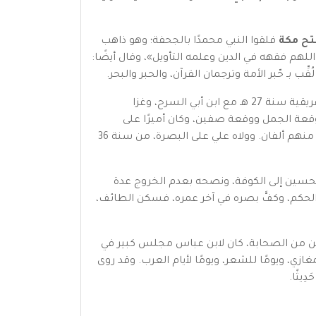
تح مكة
فلقوا النبي محمدًا بالجحفة؛ وهو ذاهب
للهم فقهه في الدين وعلمه التأويل»، وقال أيضًا:
بـ حّبر الأمة وترجمان القرآن، والحبر والبحر.
كان ابن عباس مستشارًا لعمر بن الخطاب في خلافته على صغر سنة، وكان يُلقبه بـ فتى الكهول، شهد ابن عباس فتح إفريقية سنة 27 هـ مع ابن أبي السرح، وغزا
ان، وشهد مع علي بن أبي طالب موقعة الجمل ووقعة صفين، وكان أميرًا على
الميسرة، ثم شهد مع علي قتال الخوارج في النهروان، وأرسله علي إلى ستة آلاف من الحرورية فحاورهم ابن عباس، فرجع منهم ألفان. وولاه علي على البصرة، من سنة 36
الحسين إلى الكوفة، ونصحه بعدم الخروج عدة
ن الحكم، وكفَّ بصره في آخر عمره، فسكن الطائف،
اثين من الصحابة، كان لابن عباس مجلس كبير في
غازي، ويومًا للشعر، ويومًا لأيام العرب. وقد روى