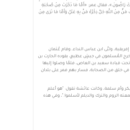
ْ عَنْكَ رَاضُونَ.»، فقال عمر: «أَمَّا مَا ذَكَرْتَ مِنْ صُحْبَةِ
ي بَكْرٍ وَرِضَاهُ فَإِنَّمَا ذَاكَ مَنٌّ مِنْ اللَّهِ جَلَّ ذِكْرُهُ مَنَّ بِهِ عَلَيَّ وَأَمَّا مَا تَرَى مِنْ
نادي بالجهاد في إفريقية، ولبَّى ابن عباس النداء، وقام عُثمان
 فخرج المُسلمون في جيشٍ عظيمٍ، يقوده الحارث بن
فكانت القيادة له. وفي سنة 30 هـ غزا ابن عباس طبرستان تحت قيادة سعيد بن العاص، فلمّا وصلوا إليها
 في خلق من الصحابة، فسار بهم فمر على بلدان
ئشة بنت أبي بكر وأم سلمة، وكانت عائشة تقول: "هو أعلم
ته الروم والترك والديلم لأسلموا."، وفي هذه