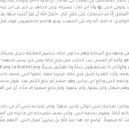
القول الثاني أنه وُلِدَ قبل الهجرة بثلاث 
لنبي ﷺ وأنا ابن ثلاث عشرة». وعن مجاهد بن جبر عن ابن عباس أنه قال: «لَمَ
الْفَضْلِ إِلَّا قَدِ اشْتَمَلَتْ عَلَى حَمْلٍ قَالَ: «لَعَلَّ اللهَ أَنْ يُقِرَّ أَعْيُنَنَا مِنْهَا بِغُ
ّةِ غَيْرَهُ». وقال الواقدي: لا خلاف أنه ولد في الشعب، وبنو هاشم محصورون، 
سلامه، وأراد الهجرة قبيل فتح مكة، فخرجا معه، فلقوا النبي محمد ب
كة في صبيحة يوم الجمعة 20 رمضان 8 هـ، وبايعه النبي وبايع ابن عباس وهو صغير لم يبلغ الحُ
 صغار، ولم يبقلوا، ولم يبلغوا، ولم يبايع صغيرًا إلا منّا»، أي من أه
كانت صحبته للنبي حوالي ثلاثين شهرًا. وكان لقرابته للنبي أثر في ذلك
ته أيامًا، ويقوم بخدمة النبي. وكان يصف للصحابة كل ما يراه من أفعال
 له ميمونةُ: "وضَع لك هذا عبدُ اللهِ بنُ عباسٍ" فقال النبي: "اللهم فقِّهْهُ