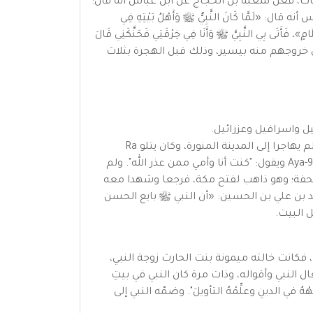
سنوات، زمن حصار المسلمين في شعب أبي طالب، أي سنة 619م، وتؤيده عدة روايات، فعن شعبة بن الحجاج عن ابن عباس أنه قال:
ّا كَانَ النَّبِيُّ ﷺ وَأَهْلُ بَيْتِهِ فِي
لَامٍ»، فَأَتَى بِي النَّبِيَّ ﷺ وَأَنَا فِي خِرْقَتِي فَحَنَّكَنِي قَالَ
فولد قبل خروجهم منه بيسير، وذلك قبل الهجرة بثلاث
لا يُعرف زمن إسلامه على وجه التحديد، لكنه أسلم هو وأمه أم الفضل بنت الحارث قبل فتح مكة بزمن غير يسير، لكنهما لم يهاجرا إلى المدينة المنورة، وكان يتلو Ra
bracket.png إِلَّا الْمُسْتَضْعَفِينَ مِنَ الرِّجَالِ وَالنِّسَاءِ وَالْوِلْدَانِ لَا يَسْتَطِيعُونَ حِيلَةً وَلَا يَهْتَدُونَ سَبِيلًا Aya-98.png La bracket.png ويقول: "كنت أنا وأمي ممن عذر الله". ولم
الجحفة؛ وهو ذاهب لفتح مكة، فرجعا وشهدا معه
لم بعد، يقول محمد بن علي بن الحسين: «أن النبي ﷺ بايع الحسن
ل البيت.
، فكانت خالته ميمونة بنت الحارث زوجة النبي،
 النبي وأقواله، وذات مرة كان النبي في بيتِ
 في الدينِ وعلِّمْهُ التأويلَ". وضمّه النبي إلى