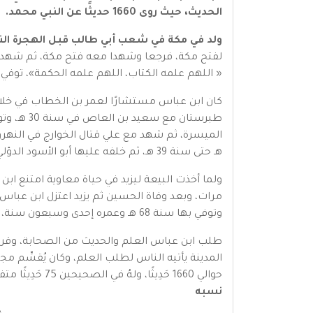
الحديث، حيث روى 1660 حديثًا عن النبي محمد.
ولد في مكة في شعب أبي طالب قبل الهجرة النب
لفتح مكة، فرجعا وشهدا معه فتح مكة، ثم شهد غزوة 
« اللهم علمه الكتاب، اللهم علمه الحكمة»، توفي الن
هـ حتى سنة 39 هـ، ثم خلفه عليها أبو الأسود الدؤلي.
ولما أخذت البيعة ليزيد في حياة معاوية امتنع ا
مرات، وبعد وفاة الحسين ثم يزيد اعتزل ابن عباس ا
وتوفي بها سنة 68 هـ وعمره إحدى وسبعون سنة، وصلى عليه محمد بن الحنفية.
طلب ابن عباس العلم والحديث من الصحابة، وقرأ ا
المدينة يأتيه الناس لطلب العلم، وكان يُقسِّم مجلس
حوالي 1660 حَدِيثًا، ولهُ في الصحيحين 75 حَدِيثًا متفقا عليها، وتفرد البخاري له بِـ 110 أَحَادِيثَ، وتفرَّد مسلم بن الحجاج بـ 49 حَدِيثًا.
نسبه