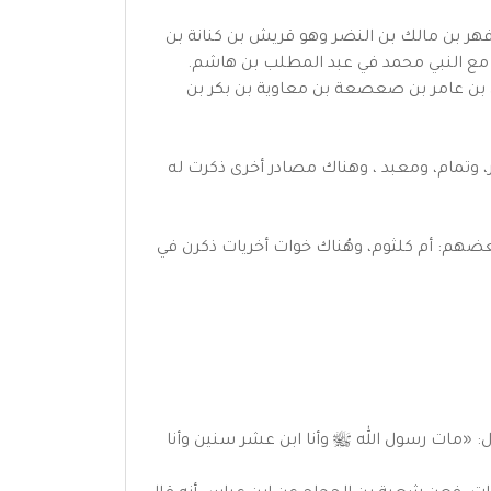
هر بن مالك بن النضر وهو قريش بن كنانة بن
ه مع النبي محمد في عبد المطلب بن هاشم.
بن هلال بن عامر بن صعصعة بن معاوية بن بكر بن
، وتمام، ومعبد ، وهناك مصادر أخرى ذكرت له
 بعضهم: أم كلثوم، وهُناك خوات أخريات ذكرن في
 بن جبير عن ابن عباس أنه قال: «مات رسول الله ﷺ وأنا ابن عشر سنين وأنا