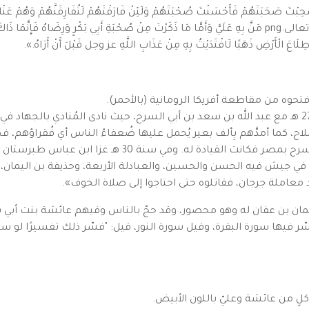
 صَحِبْتَ صَحَبَتَهُمْ فَأَحْسَنْتَ صُحْبَتَهُمْ وَلَئِنْ فَارَقْتَهُمْ لَتُفَارِقَنَّهُمْ وَهُم
رَسُولِ اللَّهِ ﷺ وَرِضَاهُ فَإِنَّمَا ذَاكَ مَنٌّ مِنْ اللَّهِ كلمة تعالى.png مَنَّ بِهِ عَلَيَّ وَأَمَّا مَا ذَكَرْتَ مِنْ صُحْبَةِ أَبِ
 طِلَاعَ الْأَرْضِ ذَهَبًا لَافْتَدَيْتُ بِهِ مِنْ عَذَابِ اللَّهِ عز وجل قَبْلَ أَنْ أَرَاهُ.».
حوه من مقاطعة أفريكا الرومانية (بالأحمر).
بعد وفاة عمر شهد ابن عباس فتح إفريقية سنة 27 هـ مع عبد الله بن سعد بن أبي السرح، حيث نادى المُ
سلاح، كما أمدَّهم بِألف بعير يُحمل عليها ضُعفاءُ الناس أي فُقراؤهم،
الحكم بن أبي العاص، إلى أن يقدموا على ابن أبي السرح بمصر 
في جيش فيه الحسن والحسين، والعبادلة الأربعة، وحذيفة بن اليمان،
 معاملة جرجان، فقاتلوه حتى احتاجوا إلى صلاة الخوف».
 عباس إمامة الحج سنة 35 هـ بأمر عثمان بن عفان له وهو محصور، وقد حجّ بالناس وفيهم عا
يها سورة البقرة، وقيل سورة النور، قيل: "فسّر ذلك تفسيرًا لو سمع
كلٍ من عائشة وعليّ باللون الأبيض.