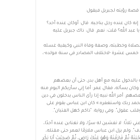
س قصة رؤيته لجبريل فيقول:
ه كان عنده رجل يناجيه. قال: أوكان عنده أحد؟
يا عبد الله؟ قلت: نعم. قال: ذاك جبريل عليه
 الصلاة وخطبته، وصفة وفاة النبي وكيفية غسله
يل خمس عشرة -لاختلاف المصادر في سنة مولده-،
ه بالدخول عليه مع أهل بدر، حتى أن بعضهم
ان يسأله، فقال عمر: أما إني سأريكم اليوم منه
هذه السورة: Ra bracket.png إِذَا جَاءَ نَصْرُ اللَّهِ وَالْفَتْحُ Aya-1.png La bracket.png، فقال بعضهم: أمر الله نبيه إذا رأى الناس يدخلون في دين
 بحمد ربك واستغفره.» كان ابن عباس يقوم على
قلب عقول". وفي رواية: "ذاكم كهل الفتيان".
ثًا: لا تفشين له سرًا، ولا تغتابن عنده أحدًا،
ف". ولم يزل ابن عباس ملازمًا لعمر حتى مقتله،
َّ فَارَقْتَهُ وَهُوَ عَنْكَ رَاضٍ، ثُمَّ صَحِبْتَ أَبَا بَكْرٍ