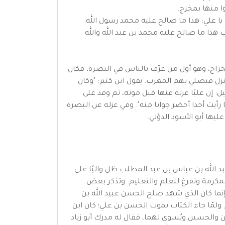
فأتوا منها بمخرج.
يا علي: هذا ما صالح عليه محمد رسول الله.
ب هذا ما صالح عليه محمد بن عبد الله والله
الخراج، وهو أول من عرّف بالناس في البصرة، فكان
زل فيصلي بهم المغرب. يقول ابن كثير: "وكان
ن عليًا عزله عنها قبل موته، ثم وفد على
أيت أحدا أحضر جوابا منه". وفي عزله عن البصرة
د الله بن عباس بن عبد المطلب ظل واليًا على
لمكرمة وتفرغ للعلم والتعليم. وتذكر بعض
 وإنما كان الذي شهد صلح الحسن عبيد الله بن
ولمّا جاء الكتاب بموت الحسن بن علي؛ كان ابن
والحسين ويُسوي لهما، فقال له مدرك أبو زياد: