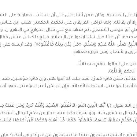
لى الميسرة، وكان ممن أشار على علي أن يستنيب معاوية على الشام، و
 علي إلا أن يقاتله. ولما تراض الفريقان على تحكيم الحكمين طلب ابن ع
لي أبو موسى الأشعري، ثم شهد مع علي قتال الخوارج في النهروان. 
يًا حرق ناسًا ارتدوا عن الإسلام. فبلغ ذلك ابن عباس فقال: لَوْ كُنْتُ أَنَا لَمْ أ
َمَا قَالَ النَّبِيُّ صَلَّى اللَّهُ عَلَيْهِ وَسَلَّمَ: «مَنْ بَدَّلَ دِينَهُ فَاقْتُلُوهُ
رون والأنصار، ومن حواره معهم:
علي؟ قالوا: ننقم منه ثلاثًا.
م إِلاَّ للَّهِ﴾،
ولا غنائم، فلئن كانوا كفارًا، فقد حلت له أموالهم، وإن كانوا مؤمنين، ف
مير المؤمنين، استجابة لأعدائه، فإن لم يكن أمير المؤمنين، فهو أمير 
أَيُّهَا الَّذِينَ آمَنُواْ لاَ تَقْتُلُواْ الصَّيْدَ وَأَنتُمْ حُرُمٌ وَمَن قَتَلَهُ مِنكُم مُ
صيره إلى الرجال يحكمون فيه، ولو شاء لحكم فيه، فجاز من حكم الرجال، أنش
مْ شِقَاقَ بَيْنِهِمَا فَابْعَثُواْ حَكَمًا مِّنْ أَهْلِهِ وَحَكَمًا مِّنْ أَهْ
ون أمكم عائشة، تستحلون منها ما تستحلون من غيرها وهي أمكم؟ فإن 