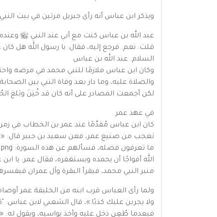
ويذكر ابن عباس أنه رأى جبريل مرتين في بيت النبي
عبد الله بن عباس كنت مع أبي عند النبي ﷺ وعنده 
قلت: نعم. فرجع إليه، فقال: يا رسول الله هل كان عن
السلام. عبد الله بن عباس
وكان ابن عباس ملازمًا للنبي محمد في مرضه واحت
والصلاة عليه، وما دار بعد وفاة النبي بين الصح
لكن أجمعت المصادر على أنه كان قد خُتِنَ وبَلغ الحُ
في عهد عمر
كان ابن عباس مُقدَّمًا عند عمر بن الخطاب في ز
تعجب من صنيع عمر، فعن سعيد بن جبير قال: «كان 
الله أفواجًا أن يحمده ويستغفره، فقال عمر: يا 
منبر النبي محمد، فيقرأ البقرة وآل عمران فيفسرهم
ولما رأى العباس قرب ابنه من الخليفة عمر أوصاه و
ولا يجربن عليك كذبًا.»، قال الشعبي لابن عباس: "
فبعدما طُعِن دخل عليه وأخذ يواسيه، ويقول له: «يَا أَمِيرَ الْمُؤْ