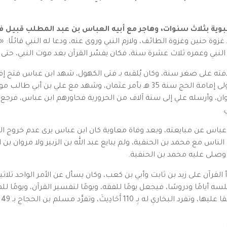
وية بثلاث سنوات، وهاجر مع أبيه العباس بن عبد المطلب قبيل ف
حنين وغزوة الطائف، ولازم النبي وروى عنه، ودعا له النبي قائلًا: «ا
بي وعمره ثلاث عشرة سنة، فكان يفسّر القرآن بعد موت النبي، حتى لُقِّب 
طبرستان مع سعيد بن العاص في سنة 30 هـ، وتولى إمامة الحج سنة 35 هـ بأمر عثم
بن عباس عن مبايعته، وبعد وفاة معاوية كان ابن عباس يرى عدم خروج 
لناس مع محمد بن الحنفية، ولم يبايع عبد الله بن الزبير ولا مروان ب
لقرآن على زيد بن ثابت وأبي بن كعب، وكان يسأل عن الأمر الواحد ثل
ه أيامًا ودروسًا، فيجعل يومًا للفقه، ويومًا لتفسير القرآن، ويومًا للم