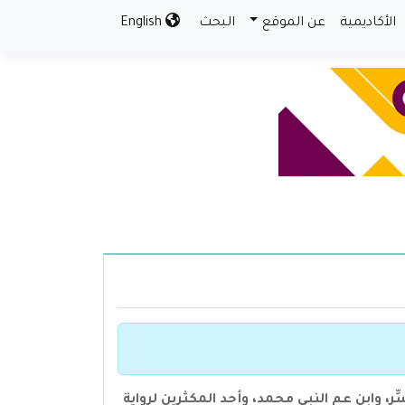
الأكاديمية
عن الموقع
البحث
English
) هو صحابي محدث وفقيه وحافظ ومُفسِّر، وابن عم النبي محمد، وأحد المكثرين لرواية