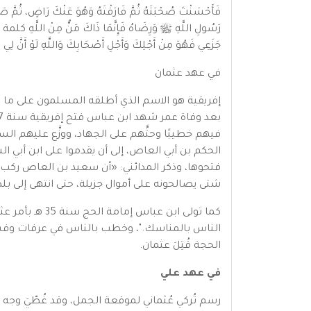
فَأَحْسَنْتَ صُحْبَتَهُ ثُمَّ فَارَقْتَهُ وَهُوَ عَنْكَ رَاضٍ، ثُمَّ
جَزَعِي فَهُوَ مِنْ أَجْلِكَ وَأَجْلِ أَصْحَابِكَ وَاللَّهِ لَوْ أَنَّ لِي
في عهد عثمان
إفريقية هو الاسم الذي أطلقه المسلمون على ما فت
فيهم خطيبًا وحثَّهم على الجهاد، ووزَّع عليهم ال
فتحوها، وذكر المدائني: «أن سعيد بن العاص ركب 
شتى يصالحونه على أموال جزيلة، حتى انتهى إلى بلد
كما تولى ابن
الناس بالمناسك."، وخطب بالناس في عرفات وفسّر ف
الحجة قُتِلَ عثمان.
في عهد علي
رسم تُركي عُثماني لموقعة الجمل، وقد غُطّيَ وجه 