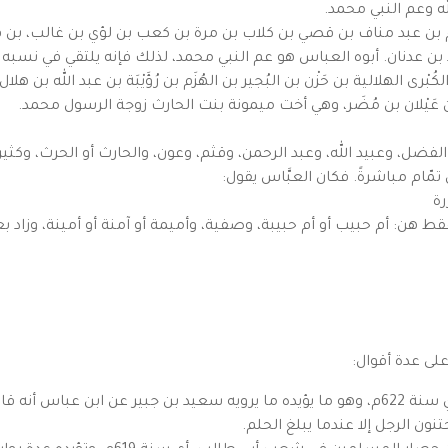
 وعم النبي محمد.
 بن عبد مناف بن قصي بن كلاب بن مرة بن كعب بن لؤي بن غالب، بن ف
 بن عدنان. أبوه العباس هو عم النبي محمد، لذلك فإنه يلتقي في نسب
ُبْرى الهلالية بن حَزْن بن البُجير بن الهُزَم بن رُؤَيْبَة بن عبد الله 
ن عَيْلان بن مُضَر، وهي أخت ميمونة بنت الحارث زوجة الرسول محمد.
ل، وعبيد الله، وعبد الرحمن، وقثم، وعون، والحارث أو الحرث، وكثير
تمّام مباشرةً. فكان العبَّاس يقول:
رة
فقط هن: أم حبيب أو أم حبيبة، وصفية، وأميمة أو آمنة أو أمينة، وزاد
لى عدة أقوال:
القول الأشهر أنه وُلِدَ في عام الهجرة إلى المدينة أي سنة 622م، وهو ما يؤيده ما يرويه سعيد
نون الرجل إلا عندما يبلغ الحلم.