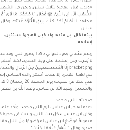
«ولدت قبل الهجرة بثلاث سنين، ونحن في الشعب، وتوفي ا
الشِّعْبِ أَتَى أَبِي النَّبِيَّ ﷺ فَقَالَ: يَا مُحَمَّدُ، مَا أَرَى أُمَّ 
مجاهد: لَا نَعْلَمُ أَحَدًا حُنِّكَ بِرِيقِ النُّبُوَ
سنين.
بينما قال ابن منده: ولد قبل الهجرة بسنتين.
إسلامه
رسم عثماني يعود لحوالي 1595 يصور النبي وقد غطي وجهه مع أصحابه وهم يدخلون مكة، بحضور الملائكة جبريل وميكائيل واسرافيل وعزرائيل.
تتح لهما الهجرة إلا عندما أشهر والده العباس إ
فتح م
والحسين، وعبد الله بن عباس، وعبد الله بن جعفر وهم
صحبته للنبي محمد
بعدما هاجر ابن عباس، لزم النبي محمد، وأخذ عنه، و
وكان ابن عباس يدخل بيت النبي، ويبيت في حجرة خال
ميمونةَ فوضَعْ ابن عباس له وَضوءًا مِنَ الليلِ فقالتْ
صدره وقال: "اللَّهُمَّ عَلِّمْهُ الْكِتَابَ".