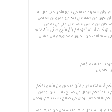
أن لا يعزله عنها في بادئ الأمر، حتى قال له:
باس أن يكون من جهة علي ليكافئ عمرو بن العاص،
وقد كان ابن عباس ينتقد على علي في بعض
ُحَرِّقْهُمْ لِأَنَّ النَّبِيَّ صَلَّى اللَّهُ عَلَيْهِ
»". وقد أرسله علي إلى ستة آلاف من الحرورية فحاورهم ابن عباس،
قد حرمت عليه دماؤهم.
الكافرين.
ّتَعَمِّدًا فَجَزَاء مِّثْلُ مَا قَتَلَ مِنَ النَّعَمِ يَحْكُمُ
دكم بالله أحكم الرجال في صلاح ذات البين، وحقن
لِهَا﴾ فنشدتكم بالله حكم الرجال في صلاح ذات بينهم، وحقن
قلتم: إنا نستحل منها ما نستحل من غيرها فقد