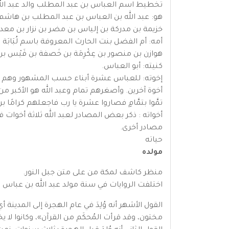
تخطيط اسم العباس بن عبد المطلب والد عبد الله
هو: عبد الله بن العباس بن عبد المطلب بن هاشم
خزيمة بن مدركة بن إلياس بن مضر بن نزار بن معد
أمه: أم الفضل بنت الحارث المعروفة باسم لُبَابَة الك
هوازن بن منصور بن عِكْرِمَة بن خَصفة بن قَيْس ب
كنيته: أبو العباس.
إخوته: للعباس عشرة أبناء حسب المشهور وهم الفض
أخوة آخرين. وأصغرهم تمام وعبد الله هو الأكبر من 
تمَّوا بتمَّامٍ فصاروا عشرة يا رب فاجعلهم كرامًا بر
أخواته : ذكر بعض المصادر لعبد الله ثلاثة أخوات 
مصادر أخرى.
حياته
مولده
منظر كاشف لمكة من على متن جبل النور.
اختلفت الروايات في سنة مولد عبد الله بن عباس ع
مختون، وقد قرأت المُحكَم من القرآن»، وكانوا لا يخت