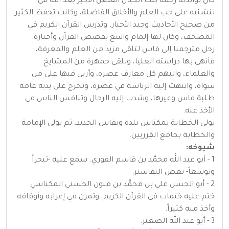
كان لوالدته رحمة بنت الحيان الفضل الأكبر بعد الله في
تنشئته على حب العلم والأخلاق الفاضلة، وكانت تحفظ الكثير
من صحيح الأحاديث وجيد الأخبار، وتدرس القرآن الكريم في
المصحف، وكان لها إلمام واسع بقصص القرآن وأخباره.
رحل مترجمنا إلى فاس لتلقي مزيد من العلم والمعرفة،
فأنهى بها دراسته العليا، وتلقى جمهرة من المشايخ
والعلماء، والتهم كل معارف عصره، وأربى فيها على من
سواه، وانتهت إليه الرياسة في عصره، وتخرج على يديه عامة
طلبة فاس وغيرها، وشدت إليه الرحال وتنافس الناس في
الأخذ عنه.
تولى الخطابة بمكناس بلده وبفاس الجديد، ثم تولى الإمامة
والخطابة بجامع القرريين.
شيوخه:
1 - أبو عبد الله محمَّد بن قاسم القوري. سمع عليه -تبحراً
وتوسعاً- بعض التفاسير.
2 - أبو الحسن علي بن محمَّد بن منون الحسني المكناسي
ختم عليه ختمات في القرآن الكريم، وتمرن في إعرابه وأوقافه
وأخذ منه كثيراً.
3 - أبو عبد الله الصغير.