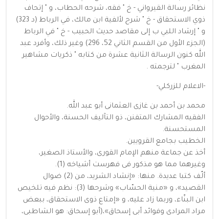
نظائر رسالة القيرواني - خ " فقه، شرحه الحطاب، و " إتحاف
ذوي الاستحقاق - خ " شرح لألفية ابن مالك، في الرباط (د 323)
و " إرشاد اللبي ب إلى مقاصد حديث الحبيب - خ " في الرباط
(الجزء الأول من القسم الثاني 52، 296) وغير ذلك، وأفرد عبد
الله كنون الرسالة الثانية عشرة من كتابه " ذكريات مشاهير
المغرب " لترجمته .
-الاعلام للزركلي-
محمد بن أحمد بن غازى العثمانى أبو عبد الله.
الفقيه المشارك المتفنن، ذو التآليف الحسنة، والأحوال
المستحسنة.
الخطيب بجامع القرويين.
أخذ عن جماعة منهم الإمام القورى، والأستاذ الصغير،
وغيرهما مما هو مذكور فى فهرست أشياخه (1).
ألّف كتبا عديدة. منها: «إنشاد الشريد، من (2) ضوال
القصيد»، و «منية الحسّاب» وشرحها (3): نظم فيه تلخيص
ابن البنّاء، وربما زاد عليه، و «إمتاع ذوى الاستحقاق، ببعض
مراد المرادى وفوائد أبى إسحاق»،(أبو إسحاق: هو الشاطبى،