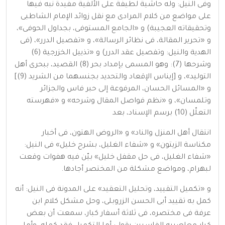
وفى النيل: وله حاشية لطيفة على الألفية مفيدة نبه فيها
على مواضع من كلام المرادى مع نقل زوائد الإمام الشاطبى
وتحقيقاته العجيبة) و «الجامع المستوفى، بجداول الحوفى»،
و «تحرير المقالة، فى نظائر الرسالة»، و «تفصيل الدرر»، (فى
الهدية والنيل: وتفصيل عقد الدرر) و «تذييل الخزرجية (6)
وشرحها (7): وهو المسمى بإمداد بحر (8) القصيد، ببحرى أهل
التوليد»، و [إيناس الإقعاد والتحديد بجنسهما من الشريد (9)]
و «المسائل الحسان، المرفوعة إلى حبر فاس والجزائر
وتلمسان»، و «نظم فواصل المقال وشرحه» و «فهرسته
التعلّل (10) برسم الإسناد، بعد
انتقال أهل المنزل والناد» و «الروض الهتون، فى أخبار
مكناسة الزيتون» و «شفاء الغليل، بشرح خليل» فى النيل:
«شفاء الغليل، فى حل مقفل خليل» بيّن فيه هفوات وقعت
لبهرام، ومواضع مشكلة من المختصر أجادها.
و «تكميل التقييد، وتحليل التعقيد» على المدونة فى النيل: أنه
كمل به تقييد أبى الحسن الزروبلى، وحل مشكل كلام ابن
عرفة فى مختصره، فى ثلاثة أسفار كبار، سمعت أن بعض