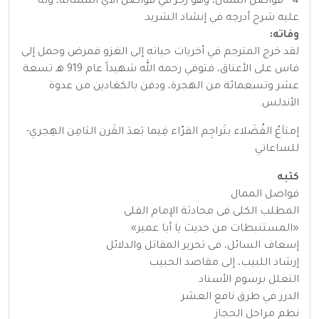
4 - فواصل الممال، وهو رجز في فواصل الآي المسألة، وله
عليه شرح أدرجه في إنشاد الشريد.
وفاته:
لقد خرج المترجم في أخريات حياته إلى الغزو فمرض وحمل إلى
فاس على الأعناق، فتوفي رحمه الله شهيداً عام 919 هـ تسعة
عشر وتسعمائة من الهجرة، ودفن بالكغادين من عدوة
الأندلس.
إمتاَعُ الفُضَلاء بتَراجِم القرّاء فِيما بَعدَ القَرن الثامِن الهِجري-
للساعاتي
كتبه
فواصل الممال
المطلب الكلى فى محادثة الإمام القلى
«المستنبطات من حديث يا أبا عمير»
إسعاف السائل، فى تحرير المقاتل والدلائل
إرشاد اللبيب، إلى مقاصد الحبيب
التعلل برسوم الأسناد
الدرر في طرق نافع العشر
نظم مراحل الحجاز