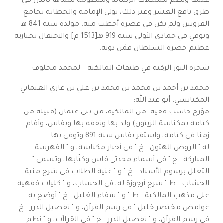
عليها ونظم مشكلات الرسالة ومنظومة سماها بالدرر في
طرق نافع العشر وغير ذلك، تولى الإمامة والخطابة بجامع
القرويين ولم يكن في عصره أخطب منه. مولده سنة 841 هـ
وتوفي في جمادى الأولى سنة 919 هـ[1513 م] والاحتفال بجنازته
عظيم حضره السلطان فمَن دونه.
شجرة النور الزكية في طبقات المالكية _ لمحمد مخلوف
محمد بن أحمد بن محمد بن محمد بن علي بن غازي العثماني
المكنانسي. أبو عبد الله:
مؤرخ حاسب فقيه. من المالكية، من بني عثمان (قبيلة من
كتامة بمكناسة الزيتون) ولد بها وتفقه بها وبفاس، وأقام
زمنا في كتامة، واستقر بفاس سنة 891 وتوفي بها.
له " الروض الهتون - خ " في أخبار مكناسة، و " الفهرسة
المباركة - خ " في أسماء محدثي فاس وكتّابها، وتسمى "
التعلل برسوم الأسناد - خ " و " غنية الطلاب في شرح منية
الحسّاب - ط " شرح أرجوزة له، في الحساب، و " كليات فقهية
على مذهب المالكية - ط " و " شفاء الغليل - خ " أوضح به
غوامض مختصر خليل " في رسم القرآن، و " تفصيل الدرر - خ
في رسم القرآن، و " تفصيل الدرر - خ " في القراآت، و " نظم