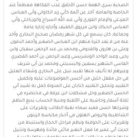
الصحبة سري الهمة حسن الأخلاق عذب الفكاهة معظماً عند
الخاصة والعامة. أخذ عن أئمة كأبي زيد الكاواني وأبي العباس
المزدغي والإمام القوري وأبي عبد الله السراج والورياجلي وأبي
العباس الحباك وابن مرزوق الكفيف وأجازه إجازة عامة
وجماعة، كان يسمع في كل شهر رمضان صحيح البخاري وأخذ
عنه من لا يعد كثرة منهم ابن العباس الصغير وأحمد الدقون
وعلي بن هارون والقدومي ومحمد بن عبد الرحمن سفيان وابن
يحيى وعبد الواحد الونشريسي وعبد الرحمن بن أحمد القصري
الفاسي الشهير بسفين واليسيتني ومحمد بن أبي شريف
وغيرهم له تآليف منها تقييد نبيل على البخاري وشفاء الغليل
في حل مقفل خليل من أحسن الموضوعات عليه وتكميل
التقييد وتحليل التقييد كتابان على المدونة كمل به تقييد أبي
الحسن الصغير وحل مشكلات ابن عرفة في مختصره في
ثلاثة أسفار وحاشية على الألفية ومنية الحساب بديع النظم
وشرحها حسن مفيد سماه بغية الطالب وتقريرات على
الشاطبية والروض الهتون في أخبار مكناسة الزيتون
وتقريرات على الحوفية ونظم مراحل الحجاز واستنبط من
حديث أبي عمير ما فعل النغير مائتي فائدة وفهرسة وتذييل