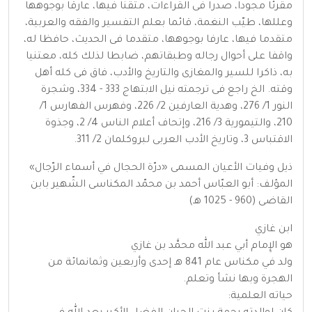
مقرئا مجودا، صدرا فى القراءات، متقنا فيها، عارقا بوجوهها
وعللها، طيّب النغمة، قائما بعلم التفسير والفقه والعربية،
متقدما فيها، عارفا بوجوهها، متقدما فى الحديث، حافظا له،
واقفا على أحوال رجاله وطبقاتهم، ضابطا لذلك كله، معتنيا
به، ذاكرا للسير والمغازى والتاريخ والأدب، فاق فى كله أهل
وقته. الخ راجع فى ترجمته نيل الابتهاج 333 - 334، وشجرة
النور 1/ 276، وهدية العارفين 2/ 226، وفهرس الفهارس 1/
210، والتيمورية 3/ 216، وإتحاف أعلام الناس 4/ 2، وجذوة
الاقتباس 3، وتاريخ الأدب العربى لبروكلمان 2/ 311.
ذيل وفيات الأعيان المسمى «درّة الحجال في أسماء الرّجال»
المؤلف: أبو العبّاس أحمد بن محمّد المكناسى الشّهير بابن
القاضى (960 - 1025 هـ‍)
ابن غازي
هو الإِمام أبي عبد الله محمَّد بن غازي
ولد في مكناس عام 841 هـ إحدى وأربعين وثمانمائة من
الهجرة وبها نشأ وتعلم.
حياته العلمية: