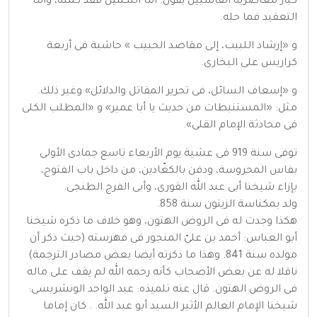
كبار معاصريه الفاسيين يقول: أما التكميل فقد كمله، وأما
التعقيد فما حله.
و «إرشاد اللبيب، إلى مقاصد الحبيب » حاشية فى أربعة
كراريس على البخارى.
و «إسعاف السائل، فى تحرير المقاتل والدلائل» وغير ذلك.
مثل: «المستنبطات من حديث يا أبا عمير» و «المطلب الكلى
فى محادثة الإمام القلى».
توفى سنة 919 فى عشية يوم الأربعاء تاسع جمادى الأولى
بفاس المحروسة، ودفن بالكغّادين، من داخل باب الفتوح،
بإزاء شيخنا أبى عبد الله القورى، وأبى الفرج الطنجى.
ولد بمكناسة الزيتون سنة 858.
هكذا وجدت له فى الروض الهتون، وهو خلاف ما ذكره شيخنا
أبو العباس: أحمد بن علىّ المنجور فى فهرسته (حيث ذكر أن
مولده سنة 841. وهذا ما ذكرته أيضا بعض مصادر الترجمة)
ناقلا له عن بعض الأصحاب كأنه رحمه الله لم يقف على ماله
فى الروض الهتون. قال عنه تلميذه: عبد الواحد الونشريسى:
شيخنا الإمام العالم الأثير السيد أبو عبد الله. . كان إماما