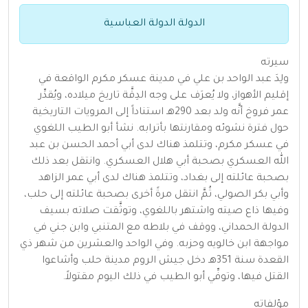
الدولة الدولة العباسية
سيرته
ولِدَ عبد الواحد بن علي في مدينة عسكر مكرم الواقعة في
إقليم الأهواز، ولا يُعرَف على وجه الدِقَّة تاريخ ميلاده، ويُقدِّر
عمر فروخ أنَّه ولد بعد 290هـ استناداً إلى المرويات التاريخية
حول فترة نشوئه ومقارنتها بأترابه. نشأ أبو الطيب اللغوي
في عسكر مكرم، وتتلمذ هناك لدى أبي أحمد الحسن بن عبد
الله العسكري بصحبة أبي هلال العسكري. وانتقل بعد ذلك
بصحبة عائلته إلى بغداد، وتتلمذ هناك لدى أبي عمر الزاهد
وأبي بكر الصولي، ثُمَّ انتقل مرةً أخرى بصحبة عائلته إلى حلب،
وفيها ذاع صيته واشتهر باللغوي، وتوثَّقت صلاته بسيف
الدولة الحمداني، ووقف في بلاطه مع المتنبي وابن جني في
مواجهة ابن خالويه وحزبه. وفي الواحد والعشرين من شهر ذي
القعدة سنة 351هـ دخل جيش الروم مدينة حلب وأشاعوا
القتل فيها، وتوفِّي أبو الطيب في ذلك اليوم مقتولاً.
مؤلفاته