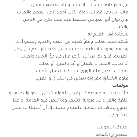
في جوار داره قرب باب الشام. ورثاه بعضهم فقال:
مات ابن يحي فماتت دولة الأدب أحمد أنحى العجم والعرب
فإن تولى أبو العباس مفتقدا فلم يمُت ذكره في الناس
والكتب
شهادة أهل العلم له
شهد بعلم ثعلب وعلوّ كعبه في اللغة والنحو، وسمو أدبه
وخلقه، وقوة حافظته عدد كبير ممن يعتدّ بقولهم من رجال
العربية، فأبو بكر بن أبي الأزهر قال في حقّ المبرد وثعلب:
أيا طالب العلم لا تهملنّ و عُذْ بالمبرد أو ثعلب
تجد عند هذين علم الورى فلا تك كالجمل الأجرب
علوم الخلائق مقرونة بهذين في الشرق و الغرب
مؤلفاته
خلّف ثعلب مجموعة كبيرة من المؤلفات في النحو والصرف و
اللغة والقراءات، ورواية الشعر وما تلحن فيه العامة. و هذا
التنوع يشهد له بثقافة علمية واسعة، إلا أن أغلبها لم يصل
إلينا، وهي:
اختلاف النحويين
استخراج الألفاظ