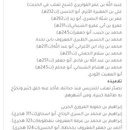
عبيد الله بن عمر القواريري (شيخ ثعلب في الحديث).
علي بن المغيرة الأثرم، أبو الحسن (ت232هـ).
عمر بن شبّة البصري، أبو زيد (ت262هـ).
عمرو بن أبي عمرو الشيباني(ت231هـ).
محمد بن حبيب، أبو جعفر(ت245هـ).
محمد بن الحسين الطبري المعروف بابن نجدة.
محمد بن زياد ابن الأعرابي، أبو عبد الله(ت231هـ).
محمد بن سلام الجمحي (ت231هـ).
محمد بن عبد الله بن قادم، أبو جعفر (ت251هـ).
محمد بن هشام الشيباني، أبو محلم (ت245هـ).
أبو المغيث الأودي.
تلاميذه
تصدّر ثعلب للتدريس منذ حداثته، فأخذ عنه خلق كثير وتخرّج
به طائفة كبيرة، ومن أشهرهم:
إبراهيم بن حمويه المروزي الحربي
إبراهيم بن محمد بن السري الزجاج، أبو اسحاق(ت311 هجري).
إبراهيم بن محمد بن عرفة المعروف بنفطويه(ت323 هجري).
أحمد بن جعفر المعروف بجحظة، أبو الحسن(ت324 هجري).