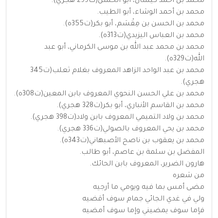
محمد بن أحمد كيسان، أبو الحسن(ت299 هجري).
محمد بن أحمد الوشاء، أبو الطيب.
محمد بن الحسن بن مِقْسَم، أبو بكر(ت355ه).
محمد بن العباس اليزيدي(ت313ه).
محمد بن محمد عبد الله بن موسى الكرماني، أبو عبد
الله(ت329ه).
محمد بن عبد الواحد الزاهد المعروف بغلام ثعلب(ت345
هجري).
محمد بن علي الحسن النحوي المعروف بابن المعين(ت308ه).
محمد بن القاسم الأنباري، أبو بكر(ت328 هجري).
محمد بن ولاد التميمي المعروف بابن ولاد(ت398 هجري).
محمد بن يحي المعروف بالصولي(ت336 هجري).
محمد بن يعقوب بن ناصح الأصبهاني(ت343ه).
المفضل بن سلمة بن عاصم، أبو طالب.
هارون الضرير، المعروف بابن الحائك.
من شعره
مضى أمس بما فيه ويومي ما أرجيه
ولي في غدي الجائي جمام سوف أقضيه
فإما سوف يمضيني وإما سوف أمضيه