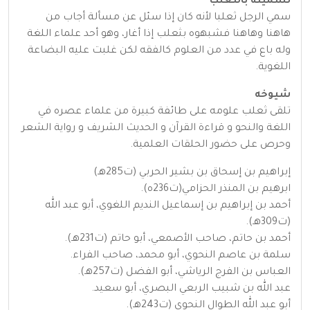
تسميته بالثعلب
سمي الرجل ثعلبا لأنه كان إذا سئل عن مسألة أجاب من
هاهنا وهاهنا فشبهوه بثعلب إذا أغار، وهو أحد علماء اللغة
وله باع في عدد من العلوم كالفقه لكن غلبت عليه البضاعة
اللغوية.
شيوخه
تلقى ثعلب علومه على طائفة كبيرة من علماء عصره في
اللغة والنحو و قراءة القرآن و الحديث الشريف و رواية الشعر
وحرص على حضور الحلقات العلمية.
إبراهيم بن إسحاق بن بشير الحربي (ت285هـ)
ابرهيم بن المنذر الحزامي(ت236ه).
أحمد بن إبراهيم بن إسماعيل النديم اللغوي، أبو عبد الله
(ت309هـ).
أحمد بن حاتم، صاحب الأصمعي، أبو حاتم (ت231هـ).
سلمة بن عاصم النحوي، أبو محمد، صاحب الفراء.
العباس بن الفرج الرياشي، أبو الفضل (ت257هـ).
عبد الله بن شبيب الربعي البصري، أبو سعيد.
أبو عبد الله الطوال النحوي (ت243هـ).