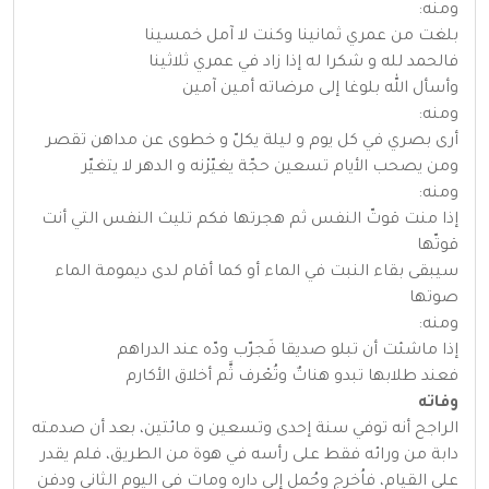
ومنه:
بلغت من عمري ثمانينا وكنت لا آمل خمسينا
فالحمد لله و شكرا له إذا زاد في عمري ثلاثينا
وأسأل الله بلوغا إلى مرضاته أمين آمين
ومنه:
أرى بصري في كل يوم و ليلة يكلّ و خطوى عن مداهن تقصر
ومن يصحب الأيام تسعين حجّة يغيّرْنه و الدهر لا يتغيّر
ومنه:
إذا منت قوتّ النفس ثم هجرتها فكم تليث النفس التي أنت
قوتّها
سيبقى بقاء النبت في الماء أو كما أقام لدى ديمومة الماء
صوتها
ومنه:
إذا ماشئت أن تبلو صديقا فَجرّب ودّه عند الدراهم
فعند طلابها تبدو هناتٌ وتُعْرف ثَّم أخلاق الأكارم
وفاته
الراجح أنه توفي سنة إحدى وتسعين و مائتين، بعد أن صدمته
دابة من ورائه فقط على رأسه في هوة من الطريق، فلم يقدر
على القيام، فاُخرج وحُمل إلى داره ومات في اليوم الثاني ودفن