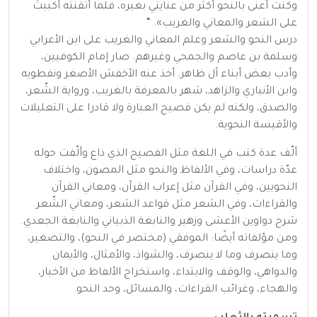
وكنت أُعنى بالنحو أكثر من عنايتي بغيره، فلما أتقنته أكببتُ
على الشعر والمعاني والغريب». “
درس النحو والشعر وعلم المعاني والغريب على ابن الأعرابي
وسلمة بن عاصم والجمحي وغيرهم. صار إمام الكوفيين،
وأدب بعض أبناء آل ظاهر. أخذ عنه الأخفش الأصغر ونفطويه
وابن الأنباري والزاهد، شهر بالمعرفة بالغريب، ورواية الشّعر،
والصدق، ولكنه لم يكن فصيح العبارة ولا قادرا على التعليلات
والأقيسة النحوية.
ألّف عدة كتب في اللغة مثل الفصيح الذي ذاع وألّفت حوله
عدّة دراسات، وفي الألفاظ والنحو مثل المصون، واختلاف
النحويين، وفي القرآن مثل إعراب القرآن، ومعاني القرآن
والقراءات، وفي الشعر مثل قواعد الشعر، ومعاني الشّعر
شرح دواوين الأعشى وزهير والنابغة الذبياني والنابغة الجعدي.
ومن مؤلفاته أيضًا: الموفقي (مختصر في النحو)، والتصغير،
وما ينصرف وما لا ينصرف، والشواذ، والأمثال، والأيمان
والدواهي، والوقف والابتداء، واستخراج الألفاظ من الأخبار،
والهجاء، وغرائب القراءات، والمسائل، وحد النحو.