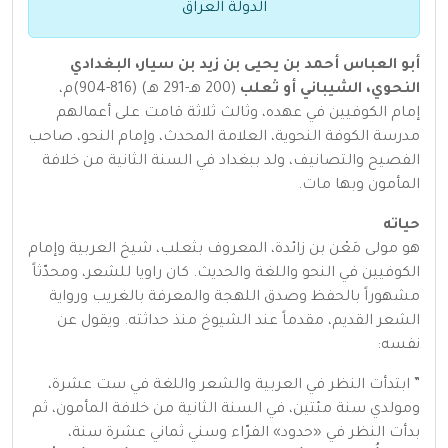
الدولة العراق
أبو العباس أحمد بن يحيى بن زيد بن سيار، البغدادي
النحوي، الشيباني أو ثعلب
(200 هـ-291 هـ) (816-904)م،
إمام الكوفيين في عهده، وثالث ثلاثة قامت على أعمالهم
مدرسة الكوفة النحوية، العلامة المحدث، وإمام النحو، صاحب
الفصيح والتصانيف، ولد ببغداد في السنة الثانية من خلافة
المأمون وبها مات.
حياته
هو مولى مَعْن بن زائدة، المعروف بثعلب، شيخ العربية وإمام
الكوفيين في النحو واللغة والحديث. كان راويا للشعر، ومحدّثاً
مشهوراً بالحفظ وصدق اللهجة والمعرفة بالغريب ورواية
الشعر القديم، مقدماً عند الشيوخ منذ حداثته. ويقول عن
نفسه:
” ابتدأت النظر في العربية والشعر واللغة في ست عشرة،
ومولدي سنة مئتين، في السنة الثانية من خلافة المأمون، ثم
بدأت النظر في «حدود» الفرّاء وسني ثماني عشرة سنة،