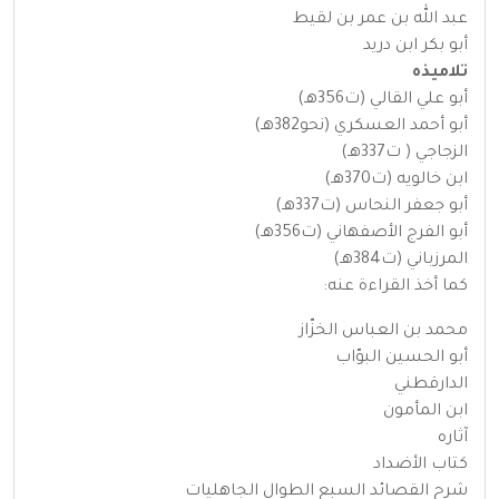
عبد الله بن عمر بن لقيط
أبو بكر ابن دريد
تلاميذه
أبو علي القالي (ت356هـ)
أبو أحمد العسكري (نحو382هـ)
الزجاجي ( ت337هـ)
ابن خالويه (ت370هـ)
أبو جعفر النحاس (ت337هـ)
أبو الفرج الأصفهاني (ت356هـ)
المرزباني (ت384هـ)
كما أخذ القراءة عنه:
محمد بن العباس الخزّاز
أبو الحسين البوّاب
الدارقطني
ابن المأمون
آثاره
كتاب الأضداد
شرح القصائد السبع الطوال الجاهليات