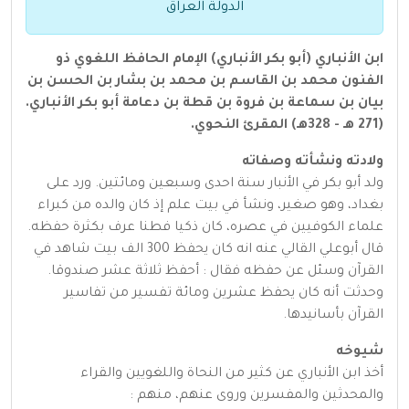
الدولة العراق
ابن الأنباري (أبو بكر الأنباري) الإمام الحافظ اللغوي ذو
الفنون محمد بن القاسم بن محمد بن بشار بن الحسن بن
بيان بن سماعة بن فروة بن قطة بن دعامة أبو بكر الأنباري.
(271 هـ - 328هـ) المقرئ النحوي.
ولادته ونشأته وصفاته
ولد أبو بكر في الأنبار سنة احدى وسبعين ومائتين. ورد على
بغداد، وهو صغير، ونشأ في بيت علم إذ كان والده من كبراء
علماء الكوفيين في عصره، كان ذكيا فطنا عرف بكثرة حفظه.
قال أبوعلي القالي عنه انه كان يحفظ 300 الف بيت شاهد في
القرآن وسئل عن حفظه فقال : أحفظ ثلاثة عشر صندوقا.
وحدثت أنه كان يحفظ عشرين ومائة تفسير من تفاسير
القرآن بأسانيدها.
شيوخه
أخذ ابن الأنباري عن كثير من النحاة واللغويين والقراء
والمحدثين والمفسرين وروى عنهم، منهم :