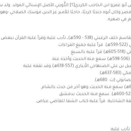
1م في إسنا في صعيد مصر وكان أبوه جنديًا كرديًا، حاجبًا للأمير عز الدين موسك الصل
علم في صغره.
آن ببعض الروايات وسمع منه التيسير والشاطبية.
ات.
لسبع.
ه.
 الأَبياري (557-618هـ) وقد تفقه عليه.
63هـ).
 (ت: 680هـ).
تأدب عليه.