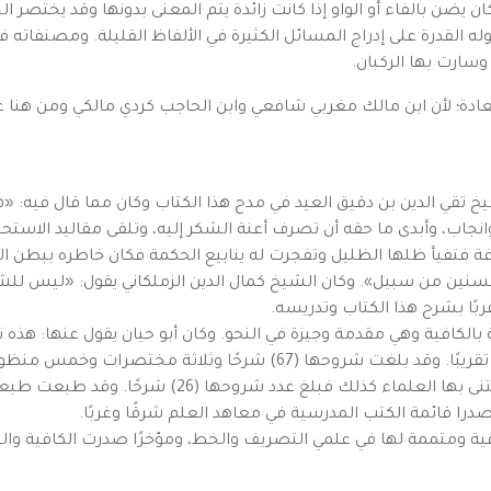
ان يضن بالفاء أو الواو إذا كانت زائدة يتم المعنى بدونها وقد يختصر 
ه القدرة على إدراج المسائل الكثيرة في الألفاظ القليلة. ومصنفات
سارت بها الركبان.
عادة؛ لأن ابن مالك مغربي شافعي وابن الحاجب كردي مالكي ومن هنا
يخ تقي الدين بن دقيق العيد في مدح هذا الكتاب وكان مما قال فيه: 
اب، وأبدى ما حقه أن تصرف أعنة الشكر إليه، وتلقى مقاليد الاستحس
اغة فتفيأ ظلها الظليل وتفجرت له ينابيع الحكمة فكان خاطره ببطن
لمحسنين من سبيل». وكان الشيخ كمال الدين الزملكاني يقول: «ليس ل
ربًا بشرح هذا الكتاب وتدريسه.
الكافية وهي مقدمة وجيزة في النحو. وكان أبو حيان يقول عنها: هذه نح
ثة مختصرات وخمس منظومات. وقد طبعت طبعات عديدة.
الشافية: وهي مقدمة وجيزة في التصريف. وقد اعتنى بها 
درا قائمة الكتب المدرسية في معاهد العلم شرقًا وغربًا.
ية ومتممة لها في علمي التصريف والخط، ومؤخرًا صدرت الكافية والشا