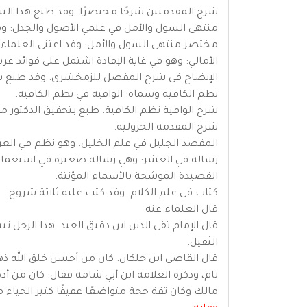
شرح المقدمتين شرحًا مختصرًا. وقد طبع هذا الش
منتهى السول والأمل في علمي الأصول والجدل: وه
مختصر منتهى السول والأمل: وقد اعتنى العلماء ب
الأمالي: وهو في غاية الإفادة اشتمل على فوائد عر
الإيضاح في شرح المفصل للزمخشري: وقد طبع بتحق
نظم الكافية وسماه: الوافية في نظم الكافية.
شرح الوافية نظم الكافية: طبع بتحقيق الدكتور موسى 
شرح المقدمة الجزولية.
المقصد الجليل في علم الخليل: وهو نظم في العروض على وزن الشاطبية
رسالة في العشر: وهي رسالة صغيرة في استعمال 
القصيدة الموشحة بالأسماء المؤنثة.
كتاب في علم الكلام. وقد كتب عليه ثلاثة شروح.
قال العلماء عنه
قال الإمام تقي الدين ابن دقيق العيد: هذا الرج
الثقيل.
قال القاضي ابن خلكان: كان من أحسن خلق الله ذه
تام، وذكره العلامة ابن أبي شامة فقال: كان من أذك
مالك وكان ثقة حجة متواضعًا عفيفًا كثير الحياء من