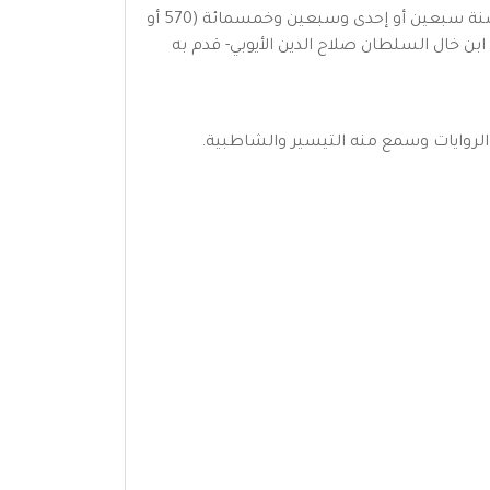
هو الشيخ الإمام عثمان بن عمر بن أبي بكر بن يونس أبو عمرو ابن الحاجب الكردي[؟] الدُّويني الأصل الإسنائي المولد. ولد سنة سبعين أو إحدى وسبعين وخمسمائة (570 أو
احي -وهو ابن خال السلطان صلاح الدين الأيوبي- قدم به