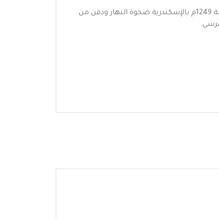
توفي الشيخ في السادس والعشرين من شوال سنة ست وأربعين وستمائة (26 شوال 646 هـ) الموافق 18 من فبراير سنة 1249م بالإسكندرية ضحوة النهار ودفن من
مرسي.