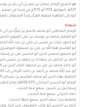
571هـ، الموافق 1174 أو 175
أبوه إلى القاهرة فحفظ القرآن وبدأ الاشتغال بال
شيوخه
الإمام الشاطبي أبو محمد قاسم بن فِيرُّه بن أبي القاسم خلف الرعيني (538 - 590هـ)، تأدب عليه وقرأ عليه القر
أبو الفضل محمد بن يوسف بن علي الغزنوي الحنفي (522-599هـ). قرأ عليه جميع القراء
أبو الجود غياث بن فارس بن مكي بن عبد الله اللخمي (518-605هـ) قرأ عليه با
أبو القاسم هبة الله بن علي بن مسعود البوصيري (506-598هـ) سمع منه الحديث وأخذه عن
أبو منصور شمس الدين أبو الحسن علي بن إسماعيل بن علي الصنهاجي
أحمد بن الخليل بن سعادة بن جعفر بن عيسى البرمكي (583-7
أبو حامد محمد بن علي بن محمود كمال الدين بن الصابوني
أبو عبد الله محمد بن أحمد بن حامد الأرتاحي (ت:601هـ) سمع منه الحديث وهو آخر من حدث بالشام.
الحافظ بهاء الدين أبو محمد القاسم بن عساكر (527-600هـ). سمع منه الحديث بدمشق.
الإمام أبو الحسن الشاذلي (571-656هـ) إمام الطريقة الشاذلية. قرأ عليه كتاب الشفا للقاضي عياض.
إسماعيل بن ياسين. سمع منه الحديث.
حماد الحراني. سمع منه الحديث.
فاطمة بنت سعد الخير. سمع منها الحديث.
أحمد بن الحسن أبو غالب المعروف بابن البنا. وقد 