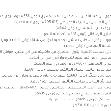
لله بن سلامة بن سعد المنذري (توفي 656هـ) وقد روى عنه الحديث.
شرف الدمياطي (613-705هـ) روى عنه الحديث.
ابن التلمساني (توفي 644هـ).
(توفي 651هـ) أخذ عنه النحو.
 سلطان دمشق بعد أبيه نحوًا من سنة (توفي 656هـ). وقرأ عليه النحو.
 المقدسي (توفي 665هـ).
ئي، صاحب الألفية. يقول الخضري في حاشيته على ابن عقيل: «ونقل التبر
يني: «لم أقف عليه لغيره ولا أدري من أين أخذه».
ـ) وقد روى عنه الحديث.
د الناس قاضي قضاة المالكية بدمشق (توفي 681هـ).
اجب معجبًا به أشد الإعجاب لفرط ذكائه وكثرة بحثه.
له القرافي، صاحب التآليف البديعة (ت:684هـ).
الشافعي النحوي (607-695هـ). أخذ عنه العربية وشرح الكافية التي لشيخه.
ي القضاة شارح صحيح البخاري (توفي 695هـ).
). أخذ عنه القراءات.
ي (631- 731هـ).