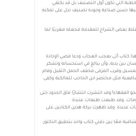
الخطبة التي تكون أول التصنيف بل قد يكتفي
ه فيها حسن صناعة وجودة تصنيف تدل على تمكنه
 غلط بعض الشراح للمقدمة فجعله مغربيًا لما
«هذا كتاب أتى بعجب العجاب ودعا قصي الإجادة
ان بين يديه، وأن يبالغ في استحسانه وتشكر
 المسيل وقرب المرمى فخفف الحمل الثقيل وقام
لشافعية مثل مختصر ابن الحاجب للمالكية وكفى
و الفقهاء! وقد انتشرت انتشارًا فاق الحدود حتى
العلماء كذلك فبلغ عدد شروحها (26) شرحًا. وقد طبعت طبعات عديدة. وقد ظهرت بركة هذين الكتابين على
فية معًا بين دفتي كتاب واحد بتحقيق الدكتور