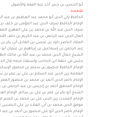
أبو الحسن بن جبير. أخذ عنه الفقه والأصول.
تلاميذه
الحافظ زكي الدين أبو محمد عبد العظيم بن عبد القوي ابن عبد ا
الإمام الحافظ شرف الدين عبد المؤمن بن خلف بن أبي الحسين بن 
شرف الدين عبد الله بن محمد بن علي الفهري المعروف ب
كمال الدين عبد الرحمن بن عبد الكريم بن خلف الأنصاري الزملكاني 
الملك الناصر داود بن عيسى بن العادل أبي بكر بن أيوب. وكان
عبد الرحمن بن إسماعيل بن إبراهيم بن عثمان أبو شامة
الشيخ جمال الدين محمد بن عبد الله بن مالك الطا
جلس في حلقة ابن الحاجب واستفاد منه» قال الدمام
الإمام الحافظ منصور بن سليم بن منصور الإسكندراني الشافعي (607-637ه
العلامة زين الدين عبد السلام بن علي بن عمر بن سي
الإمام ناصر الدين أحمد بن محمد بن منصور المعروف بابن المنَيِّر (توفي 683هـ) تفقه به وأجازه بالإفتاء. وكان ابن الح
الإمام المحقق أحمد بن إدريس بن عبد الرحمن بن عبد ال
الشيخ أبو بكر بن عمر بن علي بن سالم، الإمام العلامة رضي الدين القسنطيني 
الإمام المحدث زين الدين علي بن محمد بن المنير قاض
موفق الدين محمد بن أبي العلاء بن علي النصيـبي البعلبكي (توفي 695هـ
الإمام ناصر الدين أبو علي منصور بن أحمد بن عبد الحق الزواو