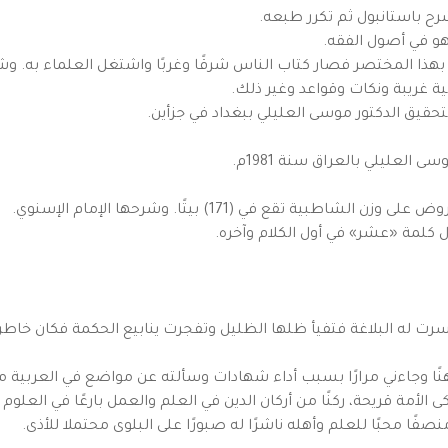
رح باستانبول ثم تكرر طبعه.
و في أصول الفقه.
هذا المختصر فصار كتاب الناس شرقًا وغربًا واشتغل العلماء به. وشر
بية غريبة ونكات وقواعد وغير ذلك.
يق الدكتور موسى العليلي ببغداد في جزأين.
العليلي بالعراق سنة 1981م.
 تقع في (171) بيتًا. وشرحها الإمام الإسنوي.
كلمة «عشر» في أول الكلام وآخره.
ل تيسرت له البلاغة فتفيأ ظلها الظليل وتفجرت ينابيع الحكمة فكان 
نًا وجاءني مرارًا بسبب أداء شهادات وسألته عن مواضع في العربية 
ى الأمة قريحة، ركنًا من أركان الدين في العلم والعمل بارعًا في العلو
صفًا محبًا للعلم وأهله ناشرًا له صبورًا على البلوى محتملا للأذى.