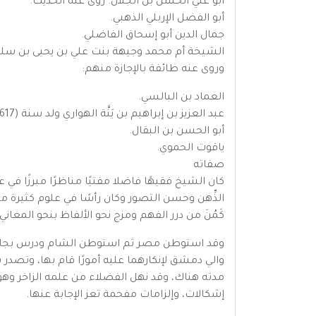
أبو علي الحسن بن الجلال. روى عنه الحديث.
أبو الفضل الإربلي الذهبي.
جمال الدين أبو إسحاق الفاضلي.
الشيخة أم محمد وجيهة بنت علي بن يحيى بن سلط
وروى عنه طائفة بالإجازة منهم:
العماد بن البالسي.
عبد العزيز بن إبراهيم بن يَنَّة الهواري ولد سنة (617هـ).
أبو الحسن بن البقال.
ياقوت الحموي.
صفاته
كان الشيخ فقيهًا فاضلا مفتيًا مناظرًا مبرزًا في 
الذِّهن وحسن التصور وكان رأسًا في علوم كثيرة م
كَمُنَ من درر الفهم ومزج نحو الألفاظ بنحو المع
والي دمشق لإنكارهما عليه أمورًا قام بها، وتصدر
مدته هناك، وقد نهل الفضلاء من علمه الزاخر وه
إشكالات، وإلزامات مفحمة تعز الإجابة عنها.