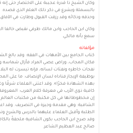
وكان الشيخ ذا قدرة عجيبة على الاختصار حتى إنه ك
بالبسملة ويشرع في ذكر ذلك العلم الذي قصده. ول
وحذقه وذكائه وقد رزقت القبول وطارت في الآفاق و
وكان ابن الحاجب وابن مالك طرفي نقيض خالفا ال
سمع بأنه مالكي.
مؤلفاته
كتاب الجامع بين الأمهات في الفقه: وقد بالغ الش
فكان المجاب، وراض عصي المراد فأزال شماسه وانج
نفحات خاطره ونفثات لسانه، فإنه تيسرت له البل
بوظيفة الإيجاز فناداه لسان الإنصاف: ما على ا
بهذه الشهادة فخرًا». وقد اعتنى العلماء شرقًا وغ
كافية ذوي الأرب في معرفة كلام العرب: المعروفة ب
إن مخطوطاتها في كل مكتبة من مكتبات العالم تقريبًا. وقد بلغت شروحها (67) شرحًا وثلا
الطلبة وأقبل العلماء عليهما بالدرس والشرح وتص
وقد صرح ابن الحاجب بكون الشافية ملحقةً بالكاف
صالح عبد العظيم الشاعر.