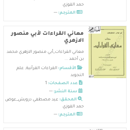
حمد القوزي
المترجم:
---
معاني القراءات لأبي منصور
الازهري
معاني القراءات_أبي منصور الازهري محمد
بن أحمد ...
الأقسام:
القراءات القرآنية
,
علم
التجويد
عدد الصفحات:
1
سنة النشر:
---
المحقق:
عيد مصطفي درويش_عوض
حمد القوزي
المترجم:
---