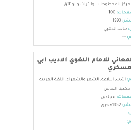
مركز المخطوطات والتراث والوثائق
فحات:
100
شر:
1993
:
ماجد الذهبي
:
---
معاني للامام اللغوي الاديب ابي
لعسكري
:
الأدب
,
البلاغة
,
الشعر والشعراء
,
اللغة العربية
مكتبة القدس
فحات:
مجلدين
شر:
1352هجري
:
---
:
---