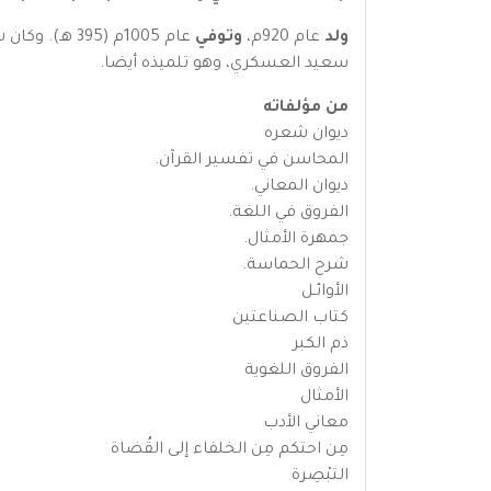
ولد
عام 920م،
وتوفي
عام 1005م (5
سعيد العسكري، وهو تلميذه أيضا.
من مؤلفاته
ديوان شعره
المحاسن في تفسير القرآن.
ديوان المعاني.
الفروق في اللغة.
جمهرة الأمثال.
شرح الحماسة.
الأوائـل
كتاب الصناعتين
ذم الكبر
الفروق اللغوية
الأمثال
معاني الأدب
مِن احتكم مِن الخلفاء إلى القُضاة
التبْصِرة