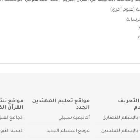
ها وسائلها أساليبها في القرآن الكريم -احمد احمد غلوش -موسسة الرس
 (علوم أخرى)
رسالة
التعريف
مواقع تعليم المهتدين
مواقع نش
ام
الجدد
القرآن الك
بالإسلام للنصارى
أكاديمية سبيلي
الجامع لعلو
بالإسلام للملحدين
موقع المسلم الجديد
السنة النبو