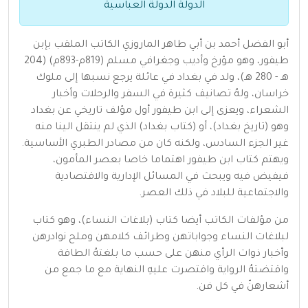
الدولة الدولة العباسية
أبو الفضل أحمد بن أبي طاهر الماروزي الكاتب الملقب بإبن
طيفور، وهو مؤرخ وأديب وجغرافي مسلم (819م-893م) (204
هـ - 280 هـ)، ولد في بغداد في عائلة يرجع نسبها إلى ملوك
خراسان، ولهُ تصانيف كثيرة في السفر والرحلات وأخبار
الشعراء، ويعزى إلى ابن طيفور أول مؤلف تاريخي عن بغداد
وهو (تاريخ بغداد)، أو (كتاب بغداد) الذي لم ينتقل الينا منه
غير الجزء السادس، ولكنه كان من مصادر الطبري الأساسية.
ويهتم كتاب ابن طيفور اهتماما خاصا بعصر المأمون،
فيفيض فيه ويبحث في المسائل الإدارية والاقتصادية
والاجتماعية للبلاد في ذلك العصر.
من مؤلفات الكاتب أيضا كتاب (بلاغات النساء)، وهو كتاب
لبلاغات النساء وجواباتهن وطرائف كلامهن وملح نوادرهن
وأخبار ذوات الرأي منهن على حسب ما بلغتهُ الطاقة
واقتضتهُ الرواية واقتصرت عليهِ النهاية مع ما جمع من
أشعارهنّ في كل فن.