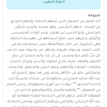
الدولة المغرب
شيوخه
أخذ العلم عن الشيوخ الذين عليهم الاعتماد وإليهم المرجع
في الإسناد، منهم اليَسِّيتني، وهو عمدته، وأبو زيد سُقَيْن
العاصمي، وأبو الحسن ابن هارون، وعبد الواحد الونشريسي،
والزَّقاق، وغيرهم ممن جمع أسماءهم في فهرسته الحافلة،
وهي منشورة، من خلال مطالعتها يتبين حرصه وجديته في
طلب العلم، وسلوك طريقه، والنهل من ينابيعه، فقد حاز من
كل فَنٍّ بأوفر حظ ونصيب، إلى أن غَدا عالما متبحرا في علم
الأصول والفقه، عارفا بتاريخ الملوك والسير، وبرجال الحديث،
وطبقات العلماء وأيامهم، وعلم البيان، والمنطق، والحساب،
والفرائض، فاق في ذلكأهل زمانه، وفي هذا يقول الشيخ أبو
عبد الله محمد المدرع في منظومته في صلحاء فاس:وأحـمـد
إمامنـا المنجـور *** سؤدده بين الورى مشهـوركان رئيس العلم
في المعقول *** والفقـه والبيـان والأصولانتفع به كثير من
الفقهاء الأعلام، منهم قاضي الجماعة الفقيه الفهامة أبو
عبد الله الرجراجي، والقاضي إبراهيم الشاوي، وقاضي الجماعة