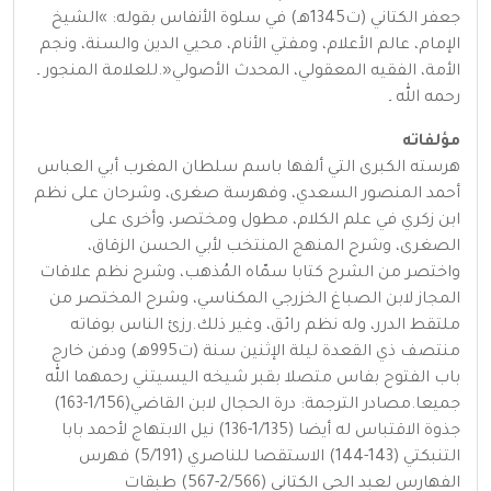
جعفر الكتاني (ت1345هـ) في سلوة الأنفاس بقوله: »الشيخ
الإمام، عالم الأعلام، ومفتي الأنام، محيي الدين والسنة، ونجم
الأمة، الفقيه المعقولي، المحدث الأصولي«.للعلامة المنجور ـ
رحمه الله ـ
مؤلفاته
هرسته الكبرى التي ألفها باسم سلطان المغرب أبي العباس
أحمد المنصور السعدي، وفهرسة صغرى، وشرحان على نظم
ابن زكري في علم الكلام، مطول ومختصر، وأخرى على
الصغرى، وشرح المنهج المنتخب لأبي الحسن الزقاق،
واختصر من الشرح كتابا سمّاه المُذهب، وشرح نظم علاقات
المجاز لابن الصباغ الخزرجي المكناسي، وشرح المختصر من
ملتقط الدرر، وله نظم رائق، وغير ذلك.رزئ الناس بوفاته
منتصف ذي القعدة ليلة الإثنين سنة (ت995هـ) ودفن خارج
باب الفتوح بفاس متصلا بقبر شيخه اليسيتني رحمهما الله
جميعا.مصادر الترجمة: درة الحجال لابن القاضي(1/156-163)
جذوة الاقتباس له أيضا (1/135-136) نيل الابتهاج لأحمد بابا
التنبكتي (143-144) الاستقصا للناصري (5/191) فهرس
الفهارس لعبد الحي الكتاني (2/566-567) طبقات