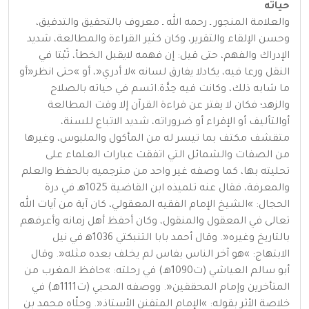
حياته
والعلامة المنجور ـ رحمه الله ـ معروف بالتحقيق والتدقيق،
وحسن الإلقاء والتقرير، وكان كثير القراءة والمطالعة، شديد
الإدراك والفهم، حتى قيل: إن فهمه لايقبل الخطأ، ثَبْتا في
النقل ورعا فيه، يكادلا يفارق لسانه »لا أدري«، أو »حتى انظر«أو
ما شابه ذلك، وكانت فيه حِدَّة.اتسم في حياته بالصلاح
والزهد؛ فكان لا يفتر عن قراءة القرآن إلا وقت المطالعة
أوالتأليف أو الإقراء أو ضروراته، شديد الاتباع للسنة،
متقشف مكتف بما تيسر له من المأكول والملبوس، وغيرها
من الصفات والشمائل التي اتفقت عبارات العلماء على
تحليته بها، كما وصفه غير واحد من مترجميه بالحفظ والعلم
والمعرفة، فقال عنه تلميذه ابن القاضية 1025هـ في درة
الحجال: »الشيخ الإمام الفقيه المعقولي، كان آية من آيات الله
تعالى في المعقول والمنقول، وكان أحفظ أهل زمانه وأعرفهم
بالتاريخ وغيره«. وقال أحمد بابا التنبكتي 1036ه‍ في نيل
الابتهاج: »هو آخر الناس بفاس لم يخلف بعده مثله«. وقال
أبو سالم العياشي (ت1090هـ) في رحلته: »حافظ المغرب من
المتأخرين وإمام المحققين«. ووصفه المحبي (ت1111هـ) في
خلاصة الأثر بقوله: »الإمام المتفنن الأستاذ«. وحلّاه محمد بن