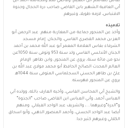
بفاس بلقاسم ابن النعيم، وقاضي سلا ومكناسة أحمد ابن
أبي العافية الشهير بابن القاضي صاحب درة الحجال وجذوة
الاقتباس، لازمه طويلا، وغيرهم.
تلاميذه
وأخذ عن المنجور جماعة من المغاربة منهم: عبد الرحمن أبو
العز بن محمد القصري الفاسي، والجنان: إمام مسجد
الشرفاء بفاس العلامة المعمر أبو عبد الله محمد بن أحمد
الجنان الأندلسي الفاسي ولد سنة 953 وتوفى سنة 1050عن
نحو من مائة سنة، يروي عن المنجور، وابن طاهر: الإمام
العالم المحدث الصالح الحافظ أبو محمد مولاي عبد الله بن
عليّ بن طاهر الحسني السجلماسي المتوفى سنة 1044هـ
يروي عن المنجور فهرسته.
والشيخ أبي المحاسن الفاسي، وأخيه العارف بالله، وولده أبي
العباس أحمد، وأبي العباس ابن القاضي صاحب “الجذوة”
و”الدرة”وغيرهما….، والشريف عبد الواحد الفيلالي. ومنهم
أيضا عبد الواحد الحسني، وأحمد المنصور الذهبي، وأبو اسحاق
الكلالي وغيرهم كثير جدا.