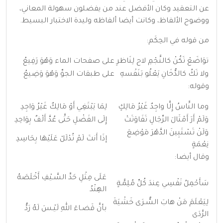
عن التعقيد وكان الأفضل عند من يفضلون سهولة المعاني،
ووضوح الألفاظ، وكانت أيضا ألفاظه وليدة الاختبار البسيط.
من قوله في الحِكَم:
توَاضَعْ تَكُنْ كالنَّجْمِ لاح لِنَاظرِ
على صفحات الماء وَهْوَ رَفِيعُ
ولا تَكُ كالدُّخَانِ يَعْلُو بَنَفْسهِ
على طبقات الجوِّ وَهْوَ وَضِيعُ
وقوله:
وما النَّاسُ إِلَّا واجِدٌ غَيْرُ مَالِكٍ
لِمَا يَبْتَغِي أَوْ مَالِكٌ غَيْرُ وَاجِدِ
وَلَمْ أَرَ أَمْثَالَ الرِّجَالِ تَفَاوَتَتْ
إِلَى الفَضْلِ حَتَّى عُدَّ أَلْفٌ بِوَاحِدِ
وَلَنْ تَسْتَبِينَ الدَّهْرَ مَوْضِعَ
إذَا أَنتَ لَمْ تُدْلَلْ عَلَيْهَا بِحَاسِدِ
نِعْمَةٍ
وقال أيضا:
عَلَى مِثْلِ حَدِّ السَّـيْفِ أَخْلَصَهُ
سَأَحْمِلُ نَفْسِي عِندَ كُلِّ مُلِمَّـةٍ
الهِنْدُ
لِيَعْلَمَ مَنْ هابَ السُّـرَى خَشْيَةَ
بأنَّ قَضـاءَ اللهِ لَيْـسَ لَهُ رَدُّ
الرَّدَى