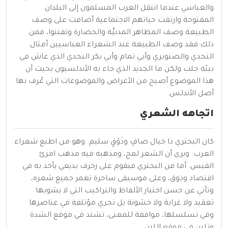
والعباسي عندما انتقل العرب المسلمون إلى البلدان
المفتوحة وارتقت حياتهم الاجتماعية أضافت على وصف
الطبيعة وصف المظاهر المدنيَّة والحضارة وتفننوا، فمن
ذلك فقد وصف الطبيعة عند الشعراء العباسيين أمثال
النجدي والصنوبري وأبي تمام وأبي بكر النجدي الذي عاش في
بيئة حلب ولكن ما الجديد الذي جاء به الأندلسيون بحيث أن
هذا الموضوع أصبح من الأغراض والموضوعات التي عُرف بها
أصل الأندلس.
اتجاهه الشعري
كان البحتري ذا خيال صافٍ وذَوْقٍ سليم. وهو من اطبع شعراء
العرب. ويرى أن الشعر لمح، ومذهبه فيه مذهب
امرئ
القيس
. أما فن البحتري فيقوم على زخرف بديعي يأخذ به في
اقتصاد وذوق، وعلى موسيقى ساحرة تغمر جميع شعره،
وتأتي عن حسن اختيار الألفاظ والتراكيب التي لا يشوبها
تعقيد ولا غرابة ولا خشونة بل تجري مؤتلفة في عناصرها
وفي تسلسلها، موافقة للمعنى، تشتد في موقع الشدة
وتلين في موقع اللين.