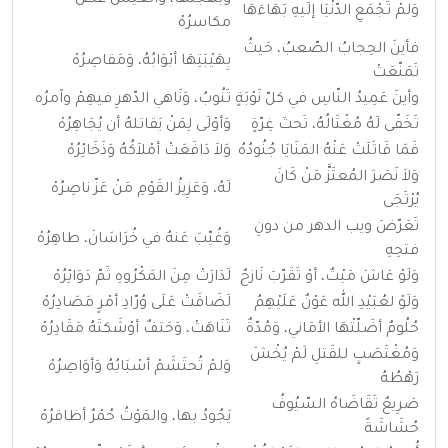
وَلمْ تَجْمَعِ الدّنْيَا إلَيهِ بَهَاءَهَا
مكاسرُهْ
فأينَ الحِجابُ الصّعبُ، حَيثُ
بِهَيْبَتِهَا أبْوَابُهُ، وَمَقاصِرُهْ
تَمَنّعَتْ
وأينَ عَمِيدُ النّاسِ في كلّ نَوْبَةٍ
تَنُوبُ، وَنَاهي الدّهرِ فيهِمْ وآمرُه
تَخَفّى لَهُ مُغْتَالُهُ، تَحتَ غِرّةٍ
وَأوْلَى لِمَنْ يَقاتلهُ أن يُجَاهِرُهْ
فَمَا قَاتَلَتْ عَنْهُ المَنَايَا جُنُودُهُ
وَلاَ دَافَعَتْ أمْلاَكُهُ وَذَخَائِرُهْ
وَلاَ نَصَرَ المُعتَزَّ مَنْ كَانَ
لَهُ، وَعَزِيزُ القَوْمِ مَنْ عَزّ ناصِرُهْ
يُرْتَجَى
تَعَرّضَ ويب الدهر من دونِ
وَغُيّبَ عَنهُ في خُرَاسَانَ، طاهِرُهْ
فتحِهِ
وَلَوْ عَاشَ مَيْتٌ، أوْ تَقَرّبَ نَازحٌ
لَدَارَتْ مِنَ المَكْرُوهِ ثَمّ دَوَائِرُهْ
وَلَوْ لعُبَيْدِ الله عَوْنٌ عَلَيْهِمُ
لَضَاقَتْ عَلَى وُرّادِ أمْرٍ مَصَادِرُهْ
حُلُومٌ أضَلّتْهَا الأمَاني، وَمُدّةٌ
تَنَاهَتْ، وَحَتفٌ أوْشَكتَهُ مَقَادِرُهْ
وَمُغْتَصَبٍ للقَتلِ لَمْ يُخْشَ
وَلمْ تُحتَشَمْ أسْبَابُهُ وَأوَاصِرُهْ
رَهْطُهُ
صَرِيعٌ تَقَاضَاهُ السّيُوفُ
يَجُودُ بها، والمَوْتُ حُمْرٌ أظافرُهْ
حُشَاشَةً