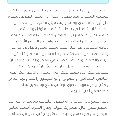
ولد في منبج إلى الشمال الشرقي من حلب في سوريا. ظهرت
موهبته الشعرية منذ صغره. انتقل إلى حمص ليعرض شعره
على أبي تمام، الذي وجهه وأرشده إلى ما يجب أن يتبعه في
شعره. كان شاعرًا في بلاط الخلفاء: المتوكل والمنتصر
والمستعين والمعتز بن المتوكل، كما كانت له صلات وثيقة
مع وزراء في الدولة العباسية وغيرهم من الولاة والأمراء
وقادة الجيوش. بقي على صلة وثيقة بمنبج وظل يزورها حتى
وفاته. خلف ديوانًا ضخمًا، أكثر ما فيه في المديح وأقله في
الرثاء والهجاء. وله أيضًا قصائد في الفخر والعتاب والاعتذار
والحكمة والوصف والغزل. كان مصورًا بارعًا، ومن أشهر
قصائده تلك التي يصف فيها إيوان كسرى والربيع. حكى عنه:
القاضي المحاملي، والصولي، وأبو الميمون راشد، وعبد الله بن
جعفر بن درستويه النحوي. وعاش سبع وسبعين سنة.
ونظمه في أعلى الذروة.
وقد اجتمع بأبي تمام، وأراه شعره، فأعجب به، وقال: أنت أمير
الشعر بعدي. قال: فسررت بقوله. وقال المبرد: أنشدنا شاعر
دهره، ونسيج وحده، أبو عبادة البحتري. وقيل: كان في صباه