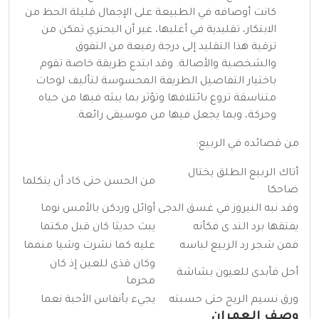
كانت أوصافه في الطبيعة على الإجمال قليلة الحظ من
الابتكار، تقليدية في أغلبها، غير أن البحتري تمكن من
ترقية هذا التقليد إلى درجة رفيعة من التفوق
والشخصية والأصالة. وقد ابتدع طريقة خاصة تقوم
باختيار التفاصيل الطريفة المحسوسة لتأليف لوحات
متناسقة تروع بائتلافها وتؤثر بما يبثه فيها من حياه
وحركة، وبما يجعل فيها من موسيقى رائعة.
من قصائده في الربيع:
أتاك الربيع الطلق يختال
من الحسن حتى كاد أن يتكلما
ضاحكا
وقد نبه
النيروز
في غسق الدجى
أوائل وردكن بالأمس نوما
يفتقها برد الند ى فكأنه
يبث حديثا كان قبل مكتما
فمن شجر رد الربيع لباسه
عليه كما نشرت وشيا منمما
وكان قذى للعين إذ كان
أحل فأبدى للعيون بشاشة
محرما
ورق نسيم الريح حتى حسبته
يجيء بأنفاس الأحبة نعما
وصف العمران