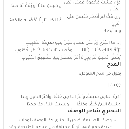
فإنْ عِشْتُ مَحْمودًا فَمِثْلِي بَغَى
لِيَكْسِبَ مَـالًا أوْ يُنَثَّ لَهُ حَمْدُ
الغِنَى
وإن مِّتُّ لَمْ أَظْفَـرْ فَلَيْسَ عَلَى
غَـدَا طَالِبًا إِلَّا تَقَصِّـيهِ والجَهْدُ
امْرِئٍ
وله أيضا:
إذَا مَا الْجُرْحُ رُمَّ عَلَى فَسَادٍ
تَبَيَّـنَ فِيـهِ تَفْـرِيطُ الطَّبِيـبِ
رَزِيَّةُ هَـالِكٍ جَلَبَتْ رَزَايَـا
وخَطْبٌ بَاتَ يَكْشِفُ عَنْ خُطُوبِ
يُشَـقُّ الْجَيْبُ ثُمَّ يَجِيءُ أَمْرٌ
يُصَغَّـرُ فِيهِ تَشْقِيـقُ الْجُيُـوبِ
المدح
يقول في مدح المتوكل:
{{بيت|
أكرمُ الناسِ شيمةً، وأتمُّ النا
سِ خَلقًا، وأكثرُ الناسِ رِفدا
وشبيهُ النبيِّ خَلقًا وخُلقًا
ونسيبُ النبيِّ جدًا فجدّا
البحتري شاعر الوصف
وصف الطبيعة: ضمن البحتري هذا الوصف لوحات
عديدة جمع فيها ألوانًا مختلفة من مباهج الطبيعة. وقد