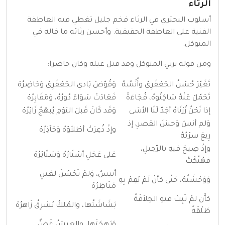
الرثاء
أسلوب البحتري في الرثاء فخم جليل تغطي فيه العاطفة
الفنية على العاطفة الحقيقية. وأحسن رثائه ما قاله في
المتوكل.
ومن قوله يرثي المتوكل وقد قتل غيلة وكان حاضرا:
تَغَيّرَ حُسْنُ الجَعْفَرِيّ وأُنْسُهُ
وَقُوّضَ بَادي الجَعْفَرِيّ وَحَاضِرُهْ
تَحَمّلْ عَنْهُ سَاكِنُوهُ، فُجَاءَةً
فَعَادَتْ سَوَاءً دُورُهُ، وَمَقَابِرُهْ
إذا نَحْنُ زُرْنَاهُ أجَدّ لَنَا الأسَى
وَقَد كَانَ قَبلَ اليَوْمِ يُبهَجُ زَائِرُهْ
وَلم أنسَ وَحشَ القصرِ، إذ
وإذْ ذُعِرَتْ أطْلاَؤهُ وَجَآذِرُهْ
رِيعَ سرْبُهُ
وإذْ صِيحَ فيهِ بالرّحِيلِ،
عَلى عَجَلٍ أسْتَارُهُ وَسَتَائِرُهْ
فهُتّكَتْ
أنيسٌ، وَلمْ تَحْسُنْ لعَينٍ
وَوَحْشَتُهُ، حَتّى كأنْ لَمْ يُقِمْ بِهِ
مَنَاظِرُهْ
كأَن لمْ تَبِتْ فيهِ الخِلاَفَةُ
بَشَاشَتُها، والمُلكُ يُشرِقُ زَاهرُهْ
طَلْقَةً
وَبَهجَتَها، والعيشُ غَضٌّ