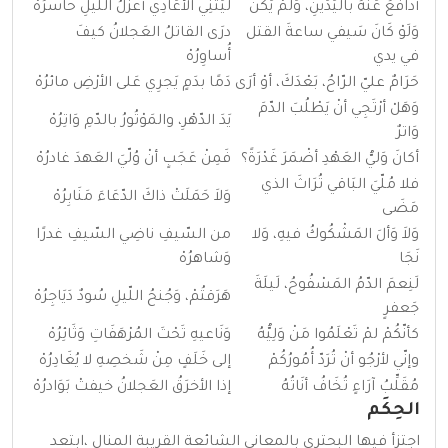
أُدافعُ عَنهُ باليَدَينِ، وَلَمْ يَكُنْ
ليَثْنِي الأعَادِي أعزَلُ اللّيلِ حاسرُهْ
وَلَوْ كَانَ سَيفي ساعةَ القتل
درَى القاتلُ العَجلانُ كيفَ
في يدي
أُساوِرُهْ
حَرَامٌ عليّ الرّاحُ، بَعْدَكَ، أوْ أرَى
دَمًا بدَمٍ يَجرِي عَلى الأرْضِ مائرُهْ
وَهَلْ أرْتَجِي أنْ يَطْلُبَ الدّمَ
يَدَ الدّهْرِ، والمَوْتُورُ بالدّمِ وَاتِرُهْ
وَاترٌ
أكانَ وَليُّ العَهْدِ أضْمَرَ غَدْرَةً؟
فَمِنْ عَجَبٍ أنْ وُلّيَ العَهدَ غادرُهْ
فلا مُلّيَ البَاقي تُرَاثَ الذي
وَلاَ حَمَلَتْ ذاكَ الدّعَاءَ مَنَابِرُهْ
مَضَى
وَلاَ وَألَ المَشْكُوكُ فيهِ، وَلا
من السّيفِ ناضِي السّيفِ غدرًا
نَجَا
وَشاهرُهْ
لَنِعمَ الدّمُ المَسْفُوحُ، لَيلَةَ
هَرَقتُمْ، وَجُنحُ اللّيلِ سُودٌ دَيَاجِرُهْ
جَعفرٍ
كأنّكُمْ لمْ تَعْلَمُوا مَنْ وَلِيُّهُ
وَنَاعيهِ تَحْتَ المُرْهَفَاتِ وَثَائِرُهْ
وإنّي لأرْجُو أنْ تُرَدّ أُمُورُكُمْ
إلى خَلَفٍ مِنْ شَخصِهِ لا يُغَادِرُهْ
مُقَلِّبُ آرَاءٍ تُخَافُ أنَاتُهُ
إذا الأخرَقُ العَجلانُ خيفتْ بَوَادرُهْ
الحِكَم
اجتزأ فيها البحتري بالمعاني الشائعة القريبة المنال ،ابتعد