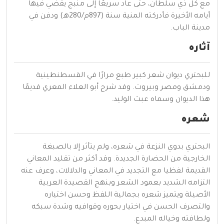
مع كل ذي سلطان، حتى عاد سريعًا إلى منبج يقضي فيها
أيامه الأخيرة فأدركته المنية سنة (897م/280هـ) ودفن في
مدينة
الباب
.
آثاره
للبحتري ديوان شعر كبير طبع مرارًا في القسطنطينية
ودمشق ومصر وبيروت. وقد شرح أبو العلاء المعري قديمًا
هذا الديوان وسماه
عبث الوليد
.
شعره
البحتري
بدوي
النزعة في شعره، ولم يتأثر إلا بالصبغة
الخارجية من الحضارة الجديدة. وقد أكثر من تقليد المعاني
القديمة لفظيا مع التجديد في المعاني والدلالات، وعرف عنه
التزامه الشديد بعمود الشعر وبنهج القصيدة العربية
الأصيلة ويتميز شعره بجمالية اللفظ وحسن اختياره
والتصرف الحسن في اختيار بحوره وقوافيه وشدة سبكه
ولطافته وخياله المبدع.