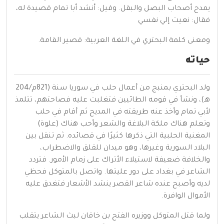
يمدح أصحاب البصل والبقل. وقيل: أنشد أبا تمام قصيدة له،
فقال: نعيت إلي نفسي
ومعنى كلمة البحتري في اللغة العربية: قصير القامة.
حياته
ولد البحتري
بمنبج
من أعمال
حلب
في سوريا سنة (821م/204
هـ)، ونشأ في قومه الطائيين فتغلبت عليه فصاحتهم، تتلمذ
لأبي تمام وأخذ عنه طريقته في المديح ثم أقام في حلب
وتعلم هناك ملكة البلاغة والشعر وأحب هناك (علوة)
المغنية الحلبية التي ذكرها كثيرًا في قصائده. ثم تنقل بين
البلاد السورية وغيرها، وهو ميدان للقلق والاضطراب،
والخلافة ضعيفة لاستيلاء الأتراك على زمام الأمور. فتردد
الشاعر في
بغداد
على دور عليتها. واتصل بالمتوكل فحظي
لديه وأصبح عنده شاعر القصر ينشد الأشعار فتغدق عليه
الأموال الوافرة.
ولما قتل المتوكل ووزيره
الفتح بن خاقان
لبث الشاعر يتقلب