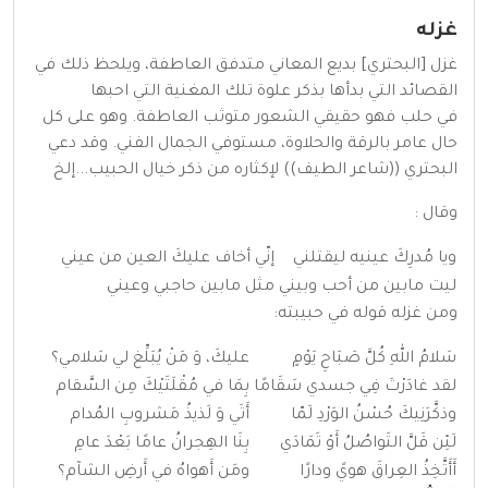
غزله
غزل [البحتري] بديع المعاني متدفق العاطفة، ويلحظ ذلك في
القصائد التي بدأها بذكر علوة تلك المغنية التي احبها
في
حلب
فهو حقيقي الشعور متوثب العاطفة. وهو على كل
حال عامر بالرقة والحلاوة، مستوفي الجمال الفني. وقد دعي
البحتري ((شاعر الطيف)) لإكثاره من ذكر خيال الحبيب...إلخ
وقال :
ويا مُدرِكَ عينيه ليقتلني
إنّي أخاف عليكَ العين من عيني
ليت مابين من أحب وبيني
مثل مابين حاجبي وعيني
ومن غزله قوله في حبيبته:
سَلامُ اللهِ كُلَّ صَبَاحِ يَوْمٍ
عليكَ، وَ مَنْ يُبَلِّغ لي سَلامي؟
لقد غادَرْتَ فِي جسدي سَقَامًا
بِمَا في مُقْلَتَيْكَ مِن السَّقام
وذكَّرَنِيكَ حُسْنُ الوَرْدِ لَمّا
أَتَي وَ لَذيذُ مَشروبِ المُدام
لَئِن قَلَّ التَواصُلُ أَوْ تَمَادَي
بِنَا الهِجرانُ عامًا بَعْدَ عامِ
أَأَتَّخِذُ العِراقَ هويً ودارًا
ومَن أَهواهُ في أَرضِ الشآم؟