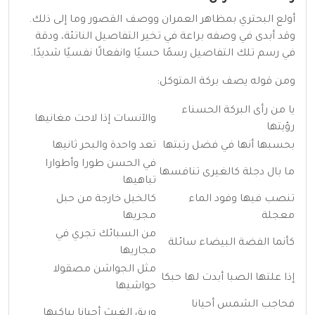
أولع البحتري بمظاهر العمران ووصف القصور وما إلى ذلك.
وقد أبدى في وصفه براعة في تخير التفاصيل الناتئة، ودقة
في رسم تلك التفاصيل رسمًا حسيًا وانفعالًا نفسيًا شديدًا.
ومن قوله يصف بركة المتوكل:
يا من رأى البركة الحسناء
والآنسات إذا لاحت مغانيها
رؤيتها
بحسبها أنها في فضل رتبتها
تعد واحدة والبحر ثانيها
في الحسن طورا وأطوارا
ما بال دجلة كالغيرى تنافسها
تباهيها
تنصب فيها وفود الماء
كالخيل خارجة من حبل
معجلة
مجريها
من السبائك تجري في
كأنما الفضة البيضاء سائلة
مجاريها
مثل الجواشن مصقولا
إذا علتها الصبا أبدت لها حبكا
حواشيها
فحاجب الشمس أحيانا
وريق الغيث أحيانا يباكيها