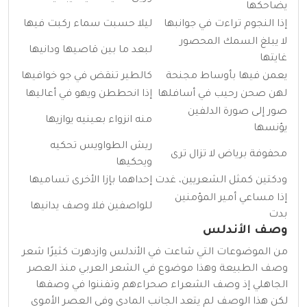
يضاحكها
إذا النجوم تراءت في جوانبها
ليلا حسبت سماء ركبت فيها
لا يبلغ السمك المحصور
لبعد ما بين قاصيها ودانيها
غايتها
يعمن فيها بأوساط مجنحة
كالطير تنقض في جو خوافيها
لهن صحن رحيب في أسافلها
إذا انحططن ويهو في أعاليها
صور إلى صورة الدلفين
منه انزواء بعينيه يوازيها
يؤنسها
ريش الطواويس تحكيه
محفوفة برياض لا تزال ترى
ويحكيها
ودكتين كمثل الشعريين، غدت
إحداهما بإزا الأخرى تساميها
إذا مساعي أمير المؤمنين
للواصفين فلا وصف يدانيها
بدت
وصف الأندلس
من الموضوعات التي شاعت في الأندلس وازدهرت كثيرًا شعر
وصف الطبيعة وهذا موضوع في الشعر العربي منذ العصر
الجاهلي إذ وصف الشعراء صحراءهم وتفننوا في وصفها
لكن هذا الوصف لم يتعد الجانب المادي وفي العصر الأموي