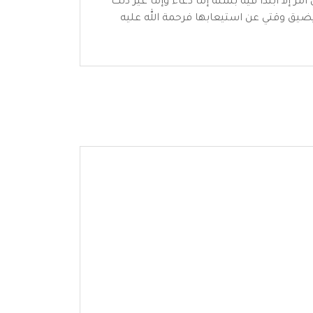
 إلا ابتدأ فيه بسنة إما دعاء وإما غير ذلك
يضيق وقتي عن استيعابها فرحمة الله عليه