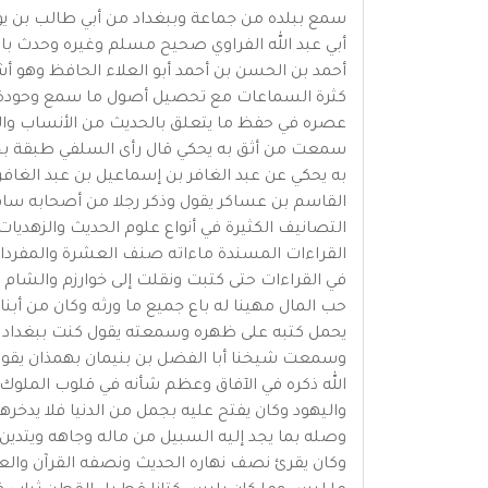
سمع ببلده من جماعة وببغداد من أبي طالب بن ي
أبي عبد الله الفراوي صحيح مسلم وغيره وحدث بالكث
أحمد بن الحسن بن أحمد أبو العلاء الحافظ وهو أش
كثرة السماعات مع تحصيل أصول ما سمع وحودة ا
عصره في حفظ ما يتعلق بالحديث من الأنساب وال
سمعت من أثق به يحكي قال رأى السلفي طبقة بخط 
به يحكي عن عبد الغافر بن إسماعيل بن عبد الغافر
القاسم بن عساكر يقول وذكر رجلا من أصحابه ساف
التصانيف الكثيرة في أنواع علوم الحديث والزهد
القراءات المسندة ماءاته صنف العشرة والمفردا
في القراءات حتى كتبت ونقلت إلى خوارزم والشام 
حب المال مهينا له باع جميع ما ورثه وكان من أب
يحمل كتبه على ظهره وسمعته يقول كنت ببغداد وأ
وسمعت شيخنا أبا الفضل بن بنيمان بهمذان يقول 
الله ذكره في الآفاق وعظم شأنه في قلوب الملوك وأ
واليهود وكان يفتح عليه بجمل من الدنيا فلا يدخرها
وصله بما يجد إليه السبيل من ماله وجاهه ويتدين
وكان يقرئ نصف نهاره الحديث ونصفه القرآن والعلم 