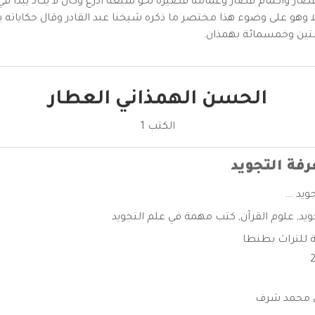
ر وأكمام قصار وعمامة قصيرة نحو سبعة أذرع وكان لا يكاد يبدأ في أمر
لا وهو على وضوء هذا مختصر ما ذكره شيخنا عبد القادر وقال حكاياته 
تين وخمسمائة بهمذان.
الحسن الهمذاني العطار
الكتب 1
فة التجويد
يد ...
ويد
,
علوم القرآن
,
كتب مهمة في علم التجويد
ة للتراث بطنطا
ن محمد شرف