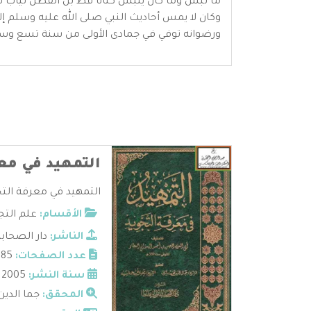
ما لبس وما كان يلبس كتانا قط بل القطن ثياب قصا
وكان لا يمس أحاديث النبي صلى الله عليه وسلم إ
ورضوانه توفي في جمادى الأولى من سنة تسع وس
التمهيد في معر
التمهيد في معرفة التجو
الأقسام:
علم التج
الناشر:
دار الصحاب
عدد الصفحات:
285
سنة النشر:
2005
المحقق:
جما الدي