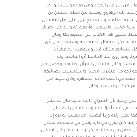
 من أبي علي الحداد ومن بعده وبنيسابور من
بن عبد الله الرهاوي ونقلته من خطه الحسن بن
 سيرة العلماء والمشايخ أربى على أهل زمانه في
ي سنة خمس وتسعين وأربعمائة وبرع على حفاظ
فظه يضيق هذا الكتاب عن استيعابها وقال
ه أنه ذكر له فقال قدمه دينه وسمعت من أثق
 دخل نيسابور مثلك قال وسمعت الحافظ أبا
ته وقد روى عنه الحافظ أبو القاسم وله
ن مجلدة وكان إماما في القرآن وعلومه وحصل من
ء وهو نحو من عشرين مجلدا واستحسنت تصانيفه
ا حفظ في اللغة كتاب الجمهرة وكان عتيقا من
 مرات كثيرة ماشيا وكان
ى رجليه لأن السراج كانت عالية قال ثم نشر
يبقى أحد رآه إلا قام ودعا له حتى الصبيان
فقا يصل إليه وإذا قصده أحد يطلب له بره إلا
طا إنما كان يقرئ في داره ونحن في مسجده سكان
ن يعمل في محلته منكرا ولا سماعا وكان لا يبالي