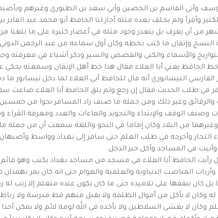
وسف وأبي القاسم بن الحصين وأبي سعد بن الطيوري وغيرهم وبأصبهان
ير وأقرأ ولم يخلف بعده مثله أجاز لنا الحافظ أبو محمد عبد القادر 
هر من أن يعرف بل يتعذر وجود مثله في أعصار كثيرة على ما بلغنا من
لنسخ وإتقان ما كتب بخطه وكان أول سماعه من عبد الرحمن الدون
تواريخ والأسماء والكنى والقصص والسير وذكر أشياء في معرفته وح
الحافظ يعني أبا العلاء فقال هذا خط أهل الإتقان وسمعته يحكي عن
 الفارسي النيسابوري أنه قال للحافظ أبي العلاء لما دخل نيسابور ما
ر في طلب الحديث فقال إن رجع ولم يلق الحافظ أبا العلاء ضاعت سفر
يات والرقائق وغير ذلك ومن جملة ما صنف زاد المسافر نحوا من خمسي
ت وصنف الوقف والإبتداء والتجويد والماءات والعدد ومعرفة القرا
وغيرهما من البلاد وكان إماما في النحو واللغة سمعت أن من جملة م
ناء التجار وأخرجه في طلب العلم حتى سافر إلى بغداد وواسط وأصبهان
بيت في المساجد وآكل خبز الدخل.
رأيت الحافظ أبا العلاء في مسجد من مساجد بغداد يكتب وهو قائم عل
رباب المناصب الدنياوية والعلمية والعوام حتى انه كان يمر بهمذان فلا 
 بل كان ينفقها على تلاميذه حتى ما كان يكون عنده متعلم إلا رتب له ر
 له وكان لا يأكل من أموال الظلمة ولا يقبل منهم قط مدرسة ولا ربا
وكان لا يغشى السلاطين ولا يأخذه في الله لومة لائم ولا يمكن أحدا أ