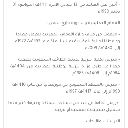
– أحيل على التقاعد في: 13 جمادى الآخرة 1411هـ/ الموافق: 31
دجنبر 1990م.
المهام التعليمية والدعوية خارج المغرب:
– مبعوث من طرف وزارة الأوقاف المغربية للعمل معلما
وواعظا للجالية المغربية بفرنسا، منذ عام: 1392هـ/ 1972م.
إلى: 1430هـ/ 2009م.
– مدرس بكلية التربية بمدينة الطائف السعودية بصفته
معارا من طرف وزارة التربية الوطنية المغربية؛ من: 1404هـ/
1984م إلى: 1408هـ/ 1986م.
– مدرس بالمعهد السعودي في موريطانيا من عام: 1410هـ/
1990م إلى عام: 1417هـ/ 1997م.
ـ دروس ألقاها في عدد من مساجد المملكة وغيرها؛ كثير منها
مسجل تسجيلات سمعية أو مرئية.
الدراسات والأبحاث: