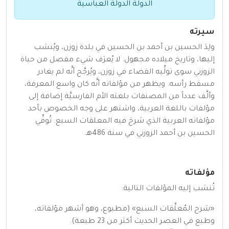
الدولة الدولة العباسية
سيرته
ولِدَ الحسين بن أحمد بن الحسين في بلدة زوزن، ويُنسَب
إليها، وتاريخ ميلاده مجهول. لا يُعرَف شيء مفصل من حياة
الزوزني سوى تولِّيه القضاء في زوزن، ويُرجَّح أنَّه لم يغادر
مسقط رأسه. ويظهر من مؤلفاته أنَّه كان واسع المعرفة،
وألَّف عدداً من المصنفات بلغته الأم الفارسيَّة إضافة إلى
مؤلفات باللغة العربية، واشتهر على وجه الخصوص بأحد
مؤلفاته العربية الذي شرحَ فيه المعلقات السبع. تُوفِّي
الحسين بن أحمد الزوزني في سنة 486هـ.
مؤلفاته
تُنسَب إليه المؤلفات التالية:
«شرح المُعلَّقات السبع» (مطبوع، وهو أشهر مؤلفاته،
وطبع في العصر الحديث أكثر من 23 طبعة).