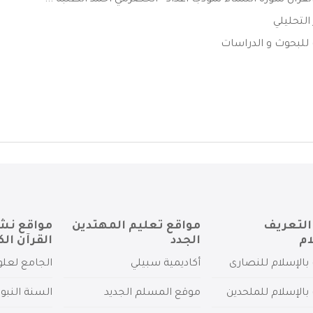
قرآن سورة النساء نموذجا أعداد - الحضرمي أحمد الطلبه ...
التحليلي
للبحوث و الدراسات
التعريف
مواقع تعليم المهتدين
مواقع نش
ام
الجدد
القرآن الك
بالإسلام للنصارى
أكاديمية سبيلي
الجامع لعلو
بالإسلام للملحدين
موقع المسلم الجديد
السنة النبو