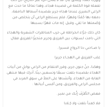
ويُورث كمَدًا، ويُلحق عارًا قد لا يُمحى أثره عبر التاريخ، كل ذلك
تفعله قوة الكلمة في قصيدة هجاء، وهذا تمامًا ما حدث مع
الراعي النميري عندما هجاه جرير بقصيدة أسماها الدامغة،
دمغه بها كَمَدًا وقهرًا، فلم يستطع الراعي أن يتخلص من
وَصْمتها ما بَقي، وقيل: إنه مات قهرًا بسببها.
كان ذلك جرّاء انخراطه في حرب المناظرات الشعرية والهجاء
التي دامت لسنوات بين الفرزدق وجرير متحيزًا للفرزدق فقال:
يا صــاحبي دنا الـرواح فسيرا..
غلب الفرزدق في الهجــاء جريرا
وهكذا، جنّ جنون جرير، وقرر الانتقام من الراعي بوابلٍ من أبيات
الهجاء بقصيدة بلغت سبعًا وتسعين بيتًا، أدرك فيها منتهى
الغاية من الهجاء، وأنشدها على الملأ في سوق المربد في
مجلس الراعي والفرزدق، ومن أقسى أبياتها :
فغض الطَّرْفَ إنَّـك من نميـر..
فلا كعبـاً بلغت ولا كِــلابا