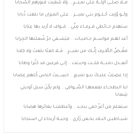
فَـــلا صلَّـــى الإلـــهُ عـلـى نمـيـــــرٍ … وَلا سُقيت قبورهم السَّحابا
ولَـــو وُزنت حُــلـــوم بنــي نميـــــر .. عـلـى الميزان ما بلغت ذُبابا
ستهدم حـــائطي قـــرمــاء مِنِّي .. قـــواف لا أريد بها عِتابا
أعد لهــم مواســـم حــاميــات .. فيَشـــفي حرّ شُعلتها الجِرابا
فغُــضَّ الطَّــرف إنَّـــك من نميـــــرٍ .. فَـــلا كعبًا بلغتَ ولا كِلابا
أتعـــدل دمنـــــة قلــــت وخبــثت .. إلــى فرعين قد كَثُرا وطابا
إذا غضِبَتْ عليــكَ بنــو تميــمٍ .. حَسِــــبتَ الناس كُلهم غِضابا
لنا البطحـــاء تفعمهــا السَّـــواقي .. ولم يكُنْ سيل أوديتي
شِعابا
ستعلم من أعزّ حمي بنجــد .. وأعظمنـــا بغائرها هضابا
شيـــاطيــن البــلاد يخــفن زَأري .. وحيـــة أريحاء لي استجابا