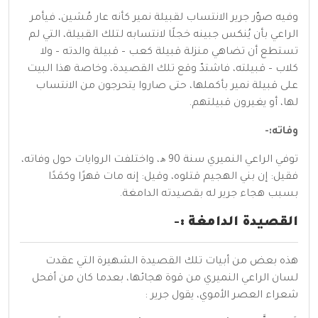
وفيه صوّر جرير الانتساب لقبيلة نمير كأنه عار مُشين، فيأمر
الراعي بأن يُنكس جبينه خجلًا لانتسابه لتلك القبيلة، التي لم
تستطع أن تضاهي منزلة قبيلة كعب – قبيلة والدته – ولا
كلاب – قبيلته، فاشتدّ وقع تلك القصيدة، وخاصة هذا البيت
على قبيلة نمير بأكملها، حتى صاروا يتحرجون من الانتساب
لها، أو يغيرون قبيلتهم.
وفاته:-
توفي الراعي النميري سنة 90 ھ، واختلفت الروايات حول وفاته،
فقيل: إن بني الهجيم قتلوه، وقيل: إنه مات قهرًا وكمَدًا
بسبب هجاء جرير له بقصيدته الدامغة.
القصيدة الدامغة :-
هذه بعض من أبيات تلك القصيدة الشهيرة التي عقدت
لسان الراعي النميري من قوة هجائها، بعدما كان من أفحل
شعراء العصر الأموي، يقول جرير :