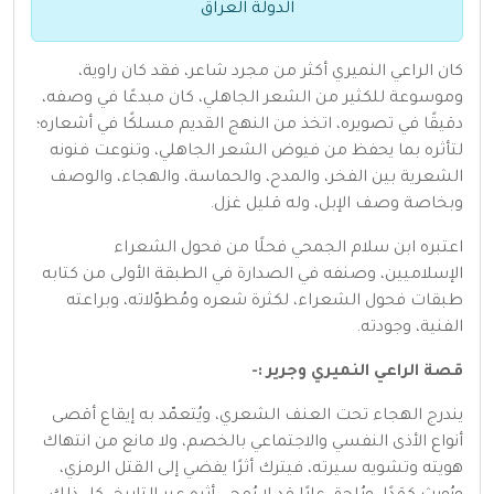
الدولة العراق
كان الراعي النميري أكثر من مجرد شاعر، فقد كان راوية،
وموسوعة للكثير من الشعر الجاهلي، كان مبدعًا في وصفه،
دقيقًا في تصويره، اتخذ من النهج القديم مسلكًا في أشعاره؛
لتأثره بما يحفظ من فيوض الشعر الجاهلي، وتنوعت فنونه
الشعرية بين الفخر، والمدح، والحماسة، والهجاء، والوصف
وبخاصة وصف الإبل، وله قليل غزل.
اعتبره ابن سلام الجمحي فحلًا من فحول الشعراء
الإسلاميين، وصنفه في الصدارة في الطبقة الأولى من كتابه
طبقات فحول الشعراء، لكثرة شعره ومُطوّلاته، وبراعته
الفنية، وجودته.
قصة الراعي النميري وجرير :-
يندرج الهجاء تحت العنف الشعري، ويُتعمّد به إيقاع أقصى
أنواع الأذى النفسي والاجتماعي بالخصم، ولا مانع من انتهاك
هويته وتشويه سيرته، فيترك أثرًا يفضي إلى القتل الرمزي،