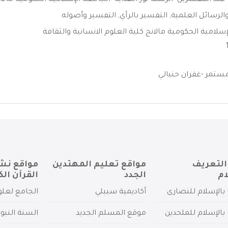
ند المفسرين -الرسما نور الهداية -الجامعة الإسلامية الحكومية مالانج
الرسائل العلمية
,
التفسير بالرأي
,
التفسير وأصوله
سلامية الحكومية مالانج كلية العلوم الانسانية والثقافة
ستمر -غفران حنبالي
التعريف
مواقع تعليم المهتدين
مواقع نش
ام
الجدد
القرآن الك
بالإسلام للنصارى
أكاديمية سبيلي
الجامع لعلو
بالإسلام للملحدين
موقع المسلم الجديد
السنة النبو