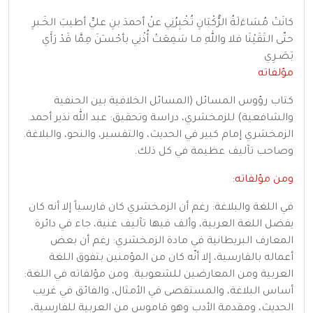
كانَتْ مُسَاءَلَةُ الرُّكْبَانِ تُخْبِرُنِي عنْ أحمدَ بنِ عليٍّ أطيبَ الخَـبرِ
حتّى التَقَيْنَا فلا واللهِ مـا سَمِعَتْ أُذْنِي بأحْسـَنَ مِمَّا قَدْ رَأَي
بَصَـرِي
مؤلفاته
كتاب رؤوس المسائل (المسائل الخلافية بين الحنفية
والشافعية) للزمخشري، دراسة وتحقيق: عبد الله نذير أحمد.
الزمخشري إمام كبير في الحديث، والتفسير، والنحو، والبلاغة.
وصاحب تآليف عظيمة في كل ذلك.
ومن مؤلفاته:
في اللغة والبلاغة: رغم أن الزمخشري كان فارسياً إلا أنه كان
يفضل اللغة العربية، وألف فيها تآليف غنية، جاء في دائرة
المعارف البريطانية في مادة الزمخشري: رغم أن بعض
أعماله بالفارسية، إلا أنّه كان من المؤمنين بتفوق اللغة
العربية ومن المعارضين للشعوبية. ومن مؤلفاته في اللغة:
أساس البلاغة، والمستقصى في الأمثال، والفائق في غريب
الحديث، ومقدمة الأدب وهو قاموس من العربية للفارسية،