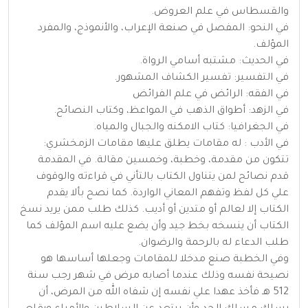
والقسطاس في علم العروض.
في النحو: المفصل في صنعة الإعراب، والأنموذج، والمفرد
المؤلف.
في الحديث: مشتبه أسامي الرواة.
في التفسير: تفسير الكشاف المشهور.
في الفقه: الرائض في علم الفرائض
في الزهد: أطواق الذهب في المواعظ، وكتاب النصائح.
في الجغرافيا: كتاب الامكنه والجبال والمياه.
في الأدب : له مقامات يطلق عليها مقامات الزمخشري:
تتكون من مقدمة، وخطبة، وخمسين مقالة. في المقدمة
قدم نصائح لمن يتناول الكتاب بالتأني في قراءته والوقوف
علي كل لفظ وتفهم المعاني الواردة. كما نصح بألا يقدم
الكتاب إلا لعالم أو متدين أو أديب. كذلك طلب ممن يريد نسخ
الكتاب أن ينسخه بخط جيد وأن يضع عليه اسم المؤلف كما
طلب الدعاء له بالرحمة والرضوان.
وفي الخطبة صنع مدخلا للمقامات وجعلها أساسها هو
نصيحة نفسه وذلك عندما أصابه مرض في شهر رجب سنة
512 هـ فأخذ عهدا علي نفسه إن شفاه الله من المرض، أن