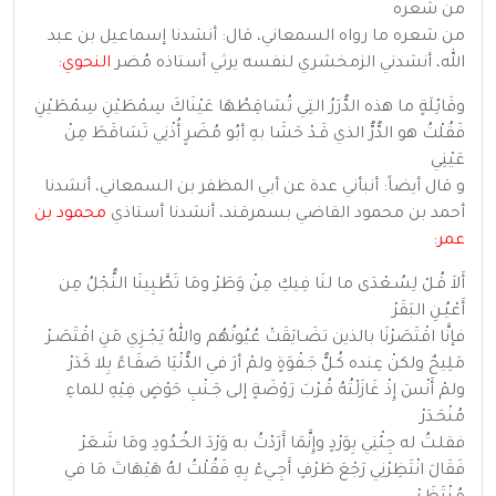
من شعره
من شعره ما رواه السمعاني، قال: أنشدنا إسماعيل بن عبد
الله، أنشدني الزمخشري لنفسه يرثي أستاذه مُضر
النحوي:
وقَائِلَةٍ ما هذه الدُّرَرُ التِي تُسَاقِطُهَا عَيْنَاكَ سِمْطَيْنِ سِمْطَيْنِ
فَقُلْتُ هو الدُّرُّ الذي قَـدْ حَشَا بهِ أبُو مُضَرٍ أُذْنِي تَسَاقَطَ مِنْ
عَيْنِي
و قال أيضاً: أنبأني عدة عن أبي المظفر بن السمعاني، أنشدنا
أحمد بن محمود القاضي بسمرقند، أنشدنا أستاذي
محمود بن
عمر:
أَلاَ قُـلْ لِسُـعْدَى ما لنَا فِيكِ مِنْ وَطَرْ ومَا تَطَّبِينَا النُّجْلُ مِن
أَعْيُـنِ البَقَرْ
فإنَّا اقْتَصَرْنَا بالذين تضَـايَقَتْ عُيُونُهُم واللهُ يَجْـزِي مَنِ اقْتَصَـرْ
مَلِيحٌ ولكنْ عِنده كُـلُّ جَـفْوَةٍ ولمْ أرَ في الدُّنْيَا صَفَـاءً بِلا كَدَرْ
ولمْ أَنْسَ إِذْ غَازَلْتُهُ قُـرْبَ رَوْضَةٍ إلى جَـنْبِ حَوْضٍ فِيْهِ للماءِ
مُنْحَـدَرْ
فقلـتُ له جِئْنِي بِوَرْدٍ وإِنَّمَا أَرَدْتُ به وَرْدَ الخُـدُودِ ومَا شَـعَرْ
فَقَالَ انْتَظِرْنِي رَجْعَ طَرْفٍ أَجِـيءْ بِهِ فَقُلْتُ لهُ هَيْهَاتَ مَا في