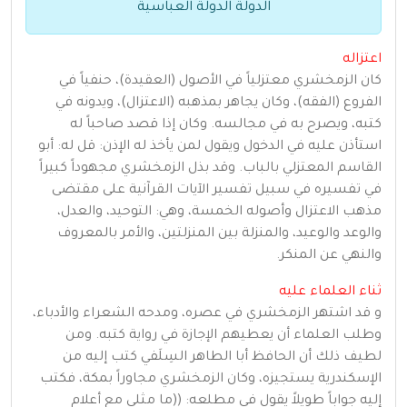
الدولة الدولة العباسية
اعتزاله
كان الزمخشري معتزلياً في الأصول (العقيدة)، حنفياً في
الفروع (الفقه)، وكان يجاهر بمذهبه (الاعتزال)، ويدونه في
كتبه، ويصرح به في مجالسه. وكان إذا قصد صاحباً له
استأذن عليه في الدخول ويقول لمن يأخذ له الإذن: قل له: أبو
القاسم المعتزلي بالباب. وقد بذل الزمخشري مجهوداً كبيراً
في تفسيره في سبيل تفسير الآيات القرآنية على مقتضى
مذهب الاعتزال وأصوله الخمسة، وهي: التوحيد، والعدل،
والوعد والوعيد، والمنزلة بين المنزلتين، والأمر بالمعروف
والنهي عن المنكر.
ثناء العلماء عليه
و قد اشتهر الزمخشري في عصره، ومدحه الشعراء والأدباء،
وطلب العلماء أن يعطيهم الإجازة في رواية كتبه. ومن
لطيف ذلك أن الحافظ أبا الطاهر السِلَفي كتب إليه من
الإسكندرية يستجيزه، وكان الزمخشري مجاوراً بمكة، فكتب
إليه جواباً طويلاً يقول في مطلعه: ((ما مثلي مع أعلام