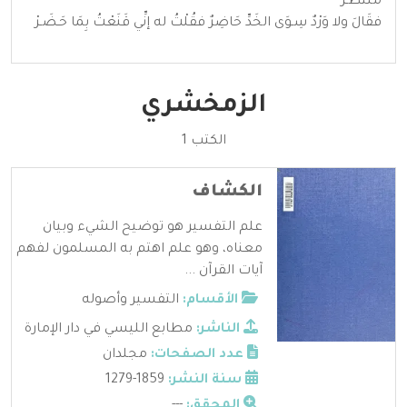
مُنْتَظَـرْ
فقَالَ ولا وَرْدٌ سِـوَى الخَدِّ حَاضِرٌ فقُلْتُ له إنِّي قَنَعْتُ بِمَا حَـضَـرْ
الزمخشري
الكتب 1
الكشاف
علم التفسير هو توضيح الشيء وبيان
معناه، وهو علم اهتم به المسلمون لفهم
آيات القرآن ...
الأقسام:
التفسير وأصوله
الناشر:
مطابع الليسي في دار الإمارة
عدد الصفحات:
مجلدان
سنة النشر:
1859-1279
المحقق:
---