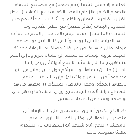
العلماء إلا كمثل السُّها (نجم صغير) مع مصابيح السماء..
والجهام الصُفر والرّهام (المطر الخفيف) مع الغوادي (المطر
الغزير) الغامرة للقيعان والآكام، والسُّكيت المخلَّف مع خيل
السباق، والبُغاث (طائر صغير) مع الطير العَناق.. وما
التلقيب بالعلامة، إلا شبه الرقم بالعلامة.. والعلم مدينة أحد
بابيها الدراية، والثاني الرواية، وأنا في كلا البابين ذو بضاعة
مزجاة، ظلي فيها أقلص من ظلّ حصاة، أما الرواية فحديثة
الميلاد، قريبة الإسناد، لم تستند إلى علماء نحرير ولا إلى أعلام
مشاهير، وأما الدراية فثمد لا يبلغ أفواهاً، وبرض (الماء
القليل) ما يبلّ شفاهاً.. ولا يغرنّكم قول فلان وفلان في.. (و
عدد قوماً من الشعراء والأدباء)؛ فإن ذلك اغترار منهم
بالظاهر المموِّه، وجهل بالباطن المشوَّه..)). ويظهر في هذا
المقطع جزالة ألفاظ الزمخشري ورقي لغته، كما يظهر مدى
تواضعه وبعده عن الاعتداد بالنفس.
ذكر التاج الكندي أنه رأى الزمخشري على باب الإمام أبي
منصور بن الجواليقي. وقال الكمال الأنباري لما قدم
الزمخشري للحج، أتاه شيخنا أبو السعادات بن الشجري
مهنئا بقدومه، قائلاً: