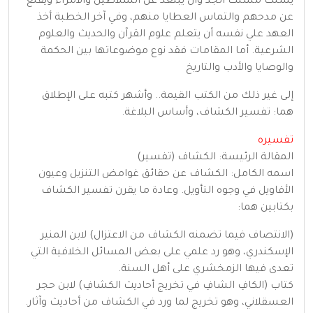
يسلك مسلك الجد وأن يبتعد عن السلاطين والأمراء ويقلع
عن مدحهم والتماس العطايا منهم، وفي آخر الخطبة أخذ
العهد علي نفسه أن يتعلم علوم القرآن والحديث والعلوم
الشرعية. أما المقامات فقد نوع موضوعاتها بين الحكمة
والوصايا والأدب والتاريخ
إلى غير ذلك من الكتب القيمة.. وأشهر كتبه على الإطلاق
هما: تفسير الكشاف، وأساس البلاغة.
تفسيره
المقالة الرئيسة: الكشاف (تفسير)
اسمه الكامل: الكشاف عن حقائق غوامض التنزيل وعيون
الأقاويل في وجوه التأويل. وعادة ما يقرن تفسير الكشاف
بكتابين هما:
(الانتصاف فيما تضمنه الكشاف من الاعتزال) لابن المنير
الإسكندري، وهو رد علمي على بعض المسائل الخلافية التي
تعدى فيها الزمخشري على أهل السنة.
كتاب (الكافِ الشافِ في تخريج أحاديث الكشافِ) لابن حجر
العسقلاني، وهو تخريج لما ورد في الكشاف من أحاديث وآثار.