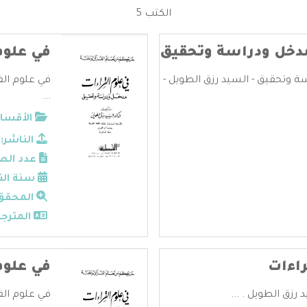
الكتب 5
مدخل ودراسة وتحقيق
في علوم
ة وتحقيق - السيد رزق الطويل -
في علوم الق
...
الأقسام
الناشر:
عدد الص
سنة الن
المحقق
المترجم
راءات
في علوم
رزق الطويل . ...
في علوم الق