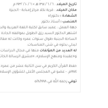
تاريخ الميلاد
: ٦ / ٦ / ١٣٥١ هـ = ٦ / ١٠ / ١٩٣٢ م
مكان الميلاد
: قرية نكلا مركز إمبابة - الجيزة
الشهادة :
دكتوراه
المنصب :
أستاذ دكتور
جهة العمل : عميد سابق لكلية اللغة العربية والد
اشتهر الدكتور السيد رزق الطويل بمواقفه الجادة
الساحة الدينية طوال سنوات عمره وكانت له مقالا
ليدلي بدلوه في شتى المناسبات.
له العديد من المؤلفات
منها في مجال الدراسات ال
و«عقيدة ومنهج الإسلام»، «مشرق الرسالة الخاتمة
حفظ القرآن الكريم في سن الثانية عشر من عمره. - نا
١٩٧٤م. - عضو في المجلس الأعلى للشؤون الإسلامي بمصر
توفي
رحمه الله في ٥/٨/١٩٩٨