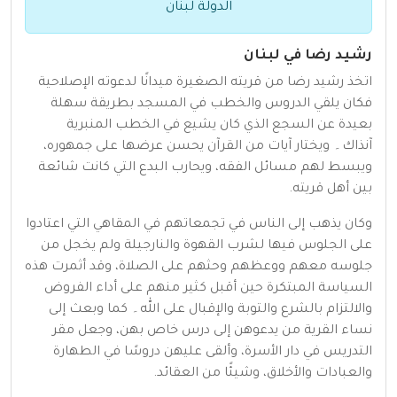
الدولة لبنان
رشيد رضا في لبنان
اتخذ رشيد رضا من قريته الصغيرة ميدانًا لدعوته الإصلاحية
فكان يلقي الدروس والخطب في المسجد بطريقة سهلة
بعيدة عن السجع الذي كان يشيع في الخطب المنبرية
آنذاك۔ ويختار آيات من القرآن يحسن عرضها على جمهوره،
ويبسط لهم مسائل الفقه، ويحارب البدع التي كانت شائعة
بين أهل قريته.
وكان يذهب إلى الناس في تجمعاتهم في المقاهي التي اعتادوا
على الجلوس فيها لشرب القهوة والنارجيلة ولم يخجل من
جلوسه معهم ووعظهم وحثهم على الصلاة، وقد أثمرت هذه
السياسة المبتكرة حين أقبل كثير منهم على أداء الفروض
والالتزام بالشرع والتوبة والإقبال على الله۔ كما وبعث إلى
نساء القرية من يدعوهن إلى درس خاص بهن، وجعل مقر
التدريس في دار الأسرة، وألقى عليهن دروسًا في الطهارة
والعبادات والأخلاق، وشيئًا من العقائد.