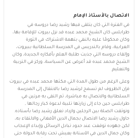
الاتصال بالأستاذ الإمام
في الفترة التي كان يتلقى فيها رشيد رضا دروسه في
طرابلس كان الشيخ محمد عبده قد نزل بيروت للإقامة بها،
وكان محكومًا عليه بالنفي بتهمة الاشتراك في الثورة
العرابية، وقام بالتدريس في المدرسة السلطانية ببيروت،
وإلقاء دروسه التي جذبت طلبة العلم بأفكاره الجديدة، وكان
الشيخ محمد عبده قد أعرض عن السياسة، وركز في التربية
والتعليم.
وعلى الرغم من طول المدة التي مكثها محمد عبده في بيروت
فإن الظروف لم تسمح لرشيد رضا بالانتقال إلى المدرسة
السلطانية والاتصال به مباشرة، ثم التقى به مرتين في
طرابلس حين جاء إلى زيارتها تلبية لدعوة كبار رجالها۔
وتوثقت الصلة بين الرجلين وازداد تعلق رشيد رضا بأستاذه.
حاول رشيد رضا الاتصال بجمال الدين الأفغاني والالتقاء به،
لكن جهوده توقفت عند حدود تبادل الرسائل وإبداء الإعجاب
وكان جمال الدين في الآستانة يعيش تحت رقابة الدولة حتى