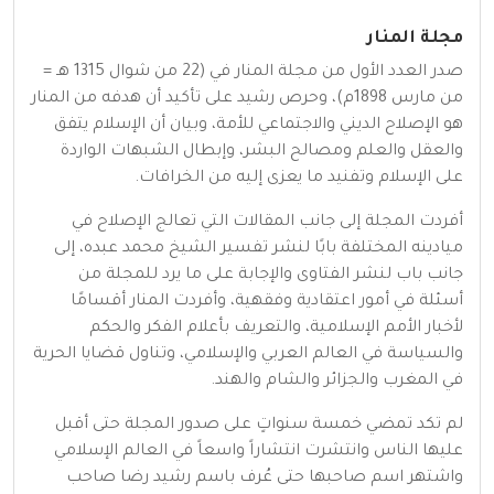
مجلة المنار
صدر العدد الأول من مجلة المنار في (22 من شوال 1315 هـ =
من مارس 1898م)، وحرص رشيد على تأكيد أن هدفه من المنار
هو الإصلاح الديني والاجتماعي للأمة، وبيان أن الإسلام يتفق
والعقل والعلم ومصالح البشر، وإبطال الشبهات الواردة
على الإسلام وتفنيد ما يعزى إليه من الخرافات.
أفردت المجلة إلى جانب المقالات التي تعالج الإصلاح في
ميادينه المختلفة بابًا لنشر تفسير الشيخ محمد عبده، إلى
جانب باب لنشر الفتاوى والإجابة على ما يرد للمجلة من
أسئلة في أمور اعتقادية وفقهية، وأفردت المنار أقسامًا
لأخبار الأمم الإسلامية، والتعريف بأعلام الفكر والحكم
والسياسة في العالم العربي والإسلامي، وتناول قضايا الحرية
في المغرب والجزائر والشام والهند.
لم تكد تمضي خمسة سنواتٍ على صدور المجلة حتى أقبل
عليها الناس وانتشرت انتشاراً واسعاً في العالم الإسلامي
واشتهر اسم صاحبها حتى عُرف باسم رشيد رضا صاحب