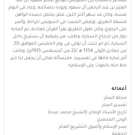
فسافر بالسيارة إلى السويس لتوديع الأمير سعود بن عبد
العزيز بن عبد الرحمن آل سعود وزوده بنصائحه، وعاد في اليوم
نفسه، وكان قد سهر أكثر الليل، فلم يتحمل جسده الواهن
مشقة الطريق، ورفض المبيت في السويس للراحة، وأصر
على الرجوع، وكان طول الطريق يقرأ القرآن كعادته، ثم أصابه
دوار من ارتجاج السيارة، وطلب من رفيقيه أن يستريح داخل
السيارة، ثم لم تلبث أن توفي في يوم الخميس الموافق (23
من جمادى الأولى 1354 هـ /22 من أغسطس 1935م)، وكانت
آخر عبارة قالها في تفسيره: «فنسأله تعالى أن يجعل لنا خير
حظ منه بالموت على الإسلام».
أعماله
مجلة المنار
تفسير المنار
تاريخ الأستاذ الإمام، (الشيخ محمد عبده)
الوحي المحمدي
يسر الإسلام وأصول التشريع العام
الخلافة