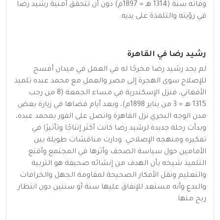
وفاته سنة (1314 هـ = 1897م) دون أن تتحقق أمنية رشيد رضا
في رؤيته والتلمذة على يديه.
رشيد رضا في القاهرة
لم يجد رشيد رضا مخرجًا له في العمل في ميدان أفسح
للإصلاح سوى الهجرة إلى مصر والعمل مع محمد عبده تلميذ
الأفغاني، فنزل الإسكندرية في مساء الجمعة (8 من رجب
1315 هـ = 3 من يناير 1898م)، وبعد أيام قضاها في زيارة بعض
مدن الوجه البحري نزل القاهرة واتصل على الفور بمحمد عبده،
وبدأت رحلة جديدة لرشيد رضا كانت أكثر إنتاجًا وتأثيرًا في
تفكيره ومنهجه الإصلاحي. ودارت مناقشات طويلة بين
الأمامين حول سياسة الصحف وأثرها في المجتمع وأقنع
التلميذ شيخه بأن الهدف من إنشائه صحيفة هو التربية
والتعليم ونقل الأفكار الصحيحة لمقاومة الجهل والخرافات
والبدع وأنه مستعد للإنفاق عليها سنة أو سنتين دون انتظار
ربح منها.