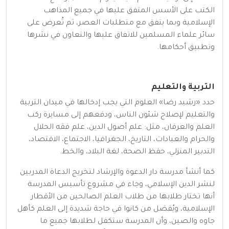
الكتب على الأسس المتفق عليها في جميع المذاهب
الإسلامية وبما يتفق مع متطلبات العصر، ثم تُعرض على
سائر علماء المسلمين للاتفاق عليها والتعاون في نشرها
وتطبيق أحكامها.
التربية والتعليم
حدد «رشيد رضا» العلوم التي يجب إدخالها في ميدان التربية
والتعليم لإصلاح شئون الناس، ودفعهم إلى مسايرة ركب
العلم والعرفان، مثل: علم أصول الدين، علم فقه الحلال
والحرام والعبادات، التاريخ، الجغرافيا، الاجتماع، الاقتصاد،
التدبير المنزلي، حفظ الصحة، لغة البلاد، والخط.
كما أنشأ مدرسة دار الدعوة والإرشاد لتخريج الدعاة المدربين
لنشر الدين الإسلامي، وجاء في مشروع تأسيس المدرسة
أنها تختار طلابها من طلاب العلم الصالحين من الأقطار
الإسلامية، ويُفضل من كانوا في حاجة شديدة إلى العلم كأهل
جاوه والصين، وأن المدرسة ستكفل لطلابها جميع ما