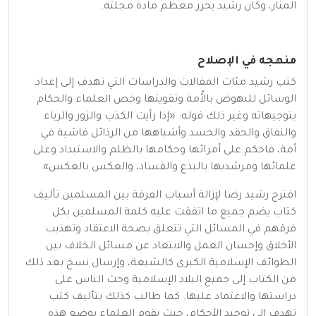
المنار، وكان رشيد يحرر معظم مادة مجلته.
منهجه في الإصلاح
كتب رشيد مئات المقالات والدراسات التي تهدف إلى إعداد
الوسائل للنهوض بالأُمة وتقويتها وخص العلماء والحكام
بتوجيهاته وغير ذلك قوله: «إذا رأيت الكذب والزور والرياء
والنفاق والحقد والحسد وأشباهها من الرذائل فاشية في
أمة، فاحكم على أمرائها وحكامها بالظلم والاستبداد وعلى
علمائها ومرشديها بالبدع والفساد، والعكس بالعكس».
اقترح رشيد رضا لإزالة أسباب الفرقة بين المسلمين تأليف
كتاب يضم جميع ما اتفقت عليه كلمة المسلمين بكل
فرقهم في المسائل التي تتعلق بصحة الاعتقاد وتهذيب
الأخلاق وإحسان العمل والابتعاد عن مسائل الخلاف بين
الطوائف الإسلامية الكبرى كالشيعة، وإرسال نسخ بعد ذلك
من الكتاب إلى جميع البلاد الإسلامية وحث الناس على
دراستها والاعتماد عليها. كما طالب كذلك بتأليف كتب
تهدف إلى توحيد الأحكام، حيث يقوم العلماء بوضع هذه