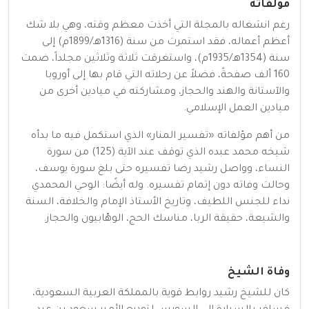
مؤلفاته
رغم انشغاله بالمجلة التي أخذت معظم وقته، وهي بلا شك
أعظم أعماله، فقد استمرت من سنة (1316هـ/1899م) إلى
سنة (1354هـ/1935م)، واستغرقت ثلاثة وثلاثين مجلداً، ضمت
160 ألف صفحةً، فضلاً عن رحلاته التي قام بها إلى أوروبا
والآستانة والهند والحجاز، ومشاركته في ميادين أخرى من
ميادين العمل الإسلامي.
من أهم مؤلفاته «تفسير المنار» الذي استكمل فيه ما بدأه
شيخه محمد عبده الذي توقف عند الآية (125) من سورة
النساء، وواصل رشيد رضا تفسيره حتى بلغ سورة يوسف،
وحالت وفاته دون إتمام تفسيره. وله أيضًا: الوحي المحمدي
نداء للجنس اللطيف، وتاريخ الأستاذ الإمام والخلافة، السنة
والشيعة، حقيقة الربا، مناسك الحج، الوهّابيون والحجاز.
وفاة الشيخ
كان للشيخ رشيد روابط قوية بالمملكة العربية السعودية،