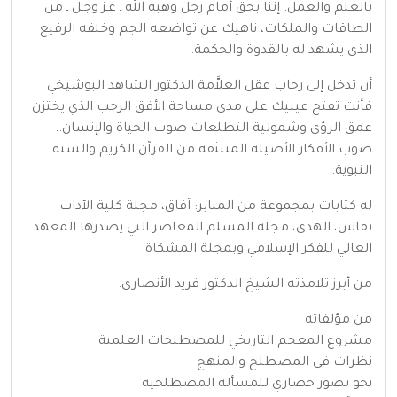
بالعلم والعمل. إننا بحق أمام رجل وهبه الله ـ عـز وجـل ـ من
الطاقات والملكات، ناهيك عن تواضعه الجم وخلقه الرفيع
الذي يشهد له بالقدوة والحكمة.
أن تدخل إلى رحاب عقل العلاَّمة الدكتور الشاهد البوشيخي
فأنت تفتح عينيك على مدى مساحة الأفق الرحب الذي يختزن
عمق الرؤى وشمولية التطلعات صوب الحياة والإنسان..
صوب الأفكار الأصيلة المنبثقة من القرآن الكريم والسنة
النبوية.
له كتابات بمجموعة من المنابر: آفاق، مجلة كلية الآداب
بفاس، الهدى، مجلة المسلم المعاصر التي يصدرها المعهد
العالي للفكر الإسلامي وبمجلة المشكاة.
من أبرز تلامذته الشيخ الدكتور فريد الأنصاري.
من مؤلفاته
مشروع المعجم التاريخي للمصطلحات العلمية
نظرات في المصطلح والمنهج
نحو تصور حضاري للمسألة المصطلحية