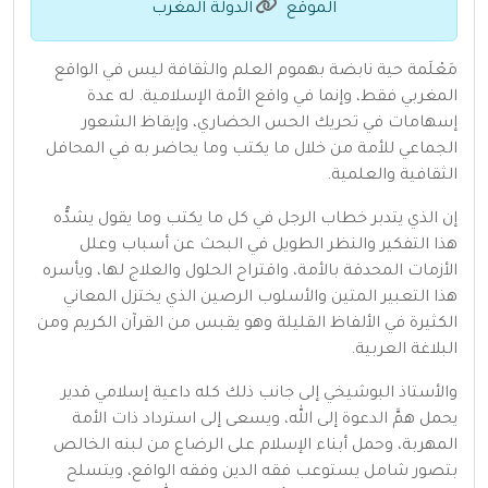
الموقع
الدولة المغرب
مَعْلَمة حية نابضة بهموم العلم والثقافة ليس في الواقع
المغربي فقط، وإنما في واقع الأمة الإسلامية. له عدة
إسهامات في تحريك الحس الحضاري، وإيقاظ الشعور
الجماعي للأمة من خلال ما يكتب وما يحاضر به في المحافل
الثقافية والعلمية.
إن الذي يتدبر خطاب الرجل في كل ما يكتب وما يقول يشدُّه
هذا التفكير والنظر الطويل في البحث عن أسباب وعلل
الأزمات المحدقة بالأمة، واقتراح الحلول والعلاج لها، ويأسره
هذا التعبير المتين والأسلوب الرصين الذي يختزل المعاني
الكثيرة في الألفاظ القليلة وهو يقبس من القرآن الكريم ومن
البلاغة العربية.
والأستاذ البوشيخي إلى جانب ذلك كله داعية إسلامي قدير
يحمل همَّ الدعوة إلى الله، ويسعى إلى استرداد ذات الأمة
المهربة، وحمل أبناء الإسلام على الرضاع من لبنه الخالص
بتصور شامل يستوعب فقه الدين وفقه الواقع، ويتسلح