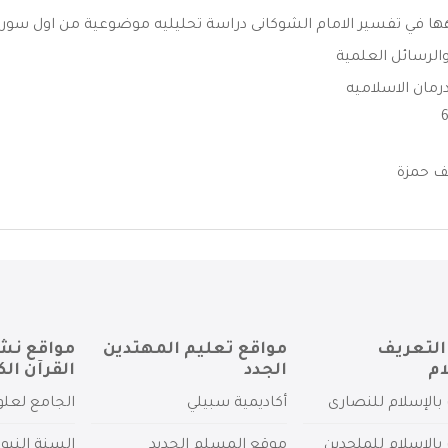
ها في تفسير الامام الشوكانى دراسة تحليليه موضوعية من اول سورة 
الرسائل العلمية
رمان الاسلاميه
 حمزة
التعريف
مواقع تعليم المهتدين
مواقع نش
ام
الجدد
القرآن الك
بالإسلام للنصارى
أكاديمية سبيلي
الجامع لعلو
بالإسلام للملحدين
موقع المسلم الجديد
السنة النبو