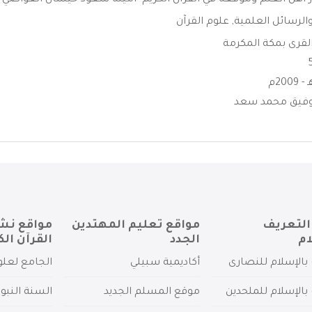
ر اهل العلم وموقعه في القرآن الكريم -امينه سعود خيشان العواضي ا
الرسائل العلمية
,
علوم القرآن
لقرى بمكة المكرمة
فيق محمد سعد
التعريف
مواقع تعليم المهتدين
مواقع نش
ام
الجدد
القرآن الك
بالإسلام للنصارى
أكاديمية سبيلي
الجامع لعلو
بالإسلام للملحدين
موقع المسلم الجديد
السنة النبو