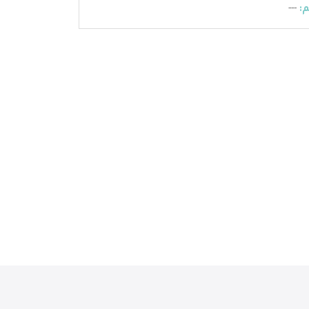
:
---