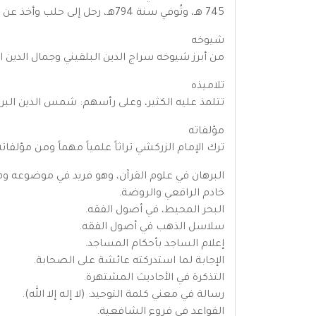
745 هـ، وتُوفي سنة 794هـ، رحل إلى حلب وأخذ عن الشيخ شهاب الدين الاذرعي وأخذ عن علماء حلب وسافر إلى دمشق وسمع الحديث من شيوخها.
شيوخه
من أبرز شيوخه سراج الدين البلقيني وجمال الدين 
تلاميذه
تتلمذ عليه الكثير، وعلى رأسهم: شمس الدين البرمادي المتوفى سنة 830هـ، ونجم الدين ب
مؤلفاته
ترك الإمام الزركشي تراثاً علمياً مهماً ومن مؤلفاته
البرهان في علوم القرآن، وهو فريد في موضوعه وه
خادم الرافعي والروضة.
البحر المحيط، في أصول الفقه.
سلاسل الذهب في أصول الفقه.
إعلام الساجد بأحكام المساجد.
الإجابة لما استدركته عائشة على الصحابة.
التذكرة في الأحاديث المشتهرة.
رسالة في معني كلمة التوحيد: (لا إله إلا الله).
القواعد في فروع الشافعية.