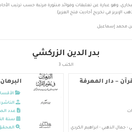
اري، وهو عبارة عن تعليقات وفوائد منثورة مرتبة حسب ترتيب الأحا
ب الإبريز في تخريج أحاديث فتح العزيز).
ن محمد إسماعيل.
بدر الدين الزركشي
الكتب 3
رآن – دار المعرفة
البرهان
الأقسام
الناشر:
ات
عدد الص
سنة الن
جمال الذهبي - ابراهيم الكردي
المحقق