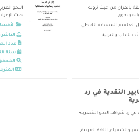
قة بالقرآن من حيث نزوله
النحو العرب
ته وتجوي ...
حيث الإعراب 
ل العلمية
,
المتشابه اللفظي
الأقسام
 للآداب والتربية
الناشر:
عدد الص
سنة الن
المحقق
المترجم
ر النقدية في رد
ية
 في رد شواهد النحو الشعرية-
عر والشعراء
,
اللغة العربية
,