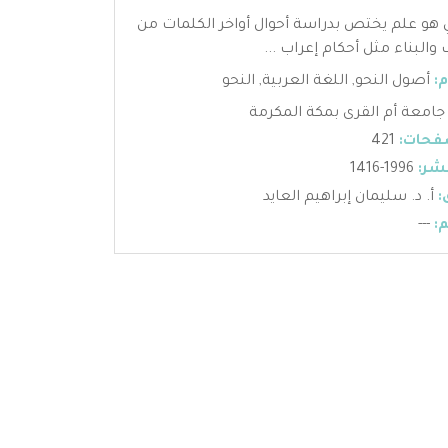
ي هو علم يختص بدراسة أحوال أواخر الكلمات من
والبناء مثل أحكام إعراب ...
:
أصول النحو
,
اللغة العربية
,
النحو
جامعة أم القرى بمكة المكرمة
فحات:
421
شر:
1996-1416
:
أ. د. سليمان إبراهيم العايد
:
---