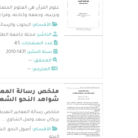
علوم القرآن هي العلوم المتعل
وترتيبه، وجمعه وكتابته، وقراءا
الأقسام:
البحوث والرسائ
الناشر:
مجلة جامعة الطائف
عدد الصفحات:
45
سنة النشر:
1431-2010
المحقق:
---
المترجم:
---
ملخص رسالة المعايي
شواهد النحو الشعر
ملخص رسالة المعايير النقدية
بريكان سعد وصل الشاوي ...
الأقسام:
أصول النحو
,
الش
النحو